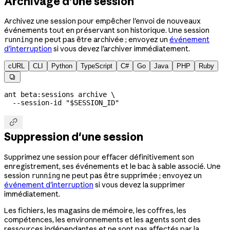
Archivage d'une session
Archivez une session pour empêcher l'envoi de nouveaux
événements tout en préservant son historique. Une session
ne peut pas être archivée ; envoyez un
événement
running
d'interruption
si vous devez l'archiver immédiatement.
cURL
CLI
Python
TypeScript
C#
Go
Java
PHP
Ruby

ant
 beta:sessions
 archive
 \
  --session-id
 "
$SESSION_ID
"

Suppression d'une session
Supprimez une session pour effacer définitivement son
enregistrement, ses événements et le bac à sable associé. Une
session
ne peut pas être supprimée ; envoyez un
running
événement d'interruption
si vous devez la supprimer
immédiatement.
Les fichiers, les magasins de mémoire, les coffres, les
compétences, les environnements et les agents sont des
ressources indépendantes et ne sont pas affectés par la