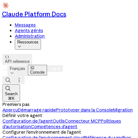
Claude Platform Docs
Messages
Agents gérés
Administration
Ressources


API reference

Français
Log in
Console




Search
⌘K
Premiers pas
Aperçu
Démarrage rapide
Prototyper dans la Console
Migration
Définir votre agent
Configuration de l'agent
Outils
Connecteur MCP
Politiques
d'autorisation
Compétences d'agent
Configurer l'environnement de l'agent
Configuration de l'environnement cloud
Référence du sandbox