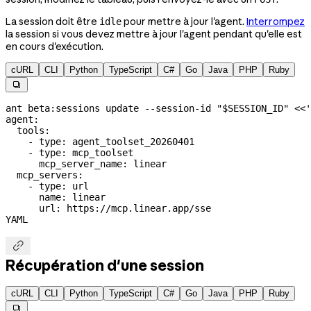
La session doit être
pour mettre à jour l'agent.
Interrompez
idle
la session si vous devez mettre à jour l'agent pendant qu'elle est
en cours d'exécution.
cURL
CLI
Python
TypeScript
C#
Go
Java
PHP
Ruby

ant
 beta:sessions
 update
 --session-id
 "
$SESSION_ID
"
 <<
'
agent:
  tools:
    - type: agent_toolset_20260401
    - type: mcp_toolset
      mcp_server_name: linear
  mcp_servers:
    - type: url
      name: linear
      url: https://mcp.linear.app/sse
YAML

Récupération d'une session
cURL
CLI
Python
TypeScript
C#
Go
Java
PHP
Ruby
