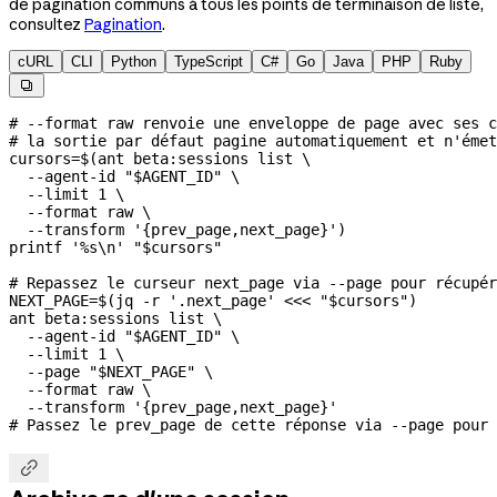
de pagination communs à tous les points de terminaison de liste,
consultez
Pagination
.
cURL
CLI
Python
TypeScript
C#
Go
Java
PHP
Ruby

# --format raw renvoie une enveloppe de page avec ses c
# la sortie par défaut pagine automatiquement et n'émet
cursors
=
$(
ant
 beta:sessions
 list
 \
  --agent-id
 "
$AGENT_ID
"
 \
  --limit
 1
 \
  --format
 raw
 \
  --transform
 '{prev_page,next_page}'
)
printf
 '%s\n'
 "
$cursors
"
# Repassez le curseur next_page via --page pour récupé
NEXT_PAGE
=
$(
jq
 -r
 '.next_page'
 <<<
 "
$cursors
"
)
ant
 beta:sessions
 list
 \
  --agent-id
 "
$AGENT_ID
"
 \
  --limit
 1
 \
  --page
 "
$NEXT_PAGE
"
 \
  --format
 raw
 \
  --transform
 '{prev_page,next_page}'
# Passez le prev_page de cette réponse via --page pour 
