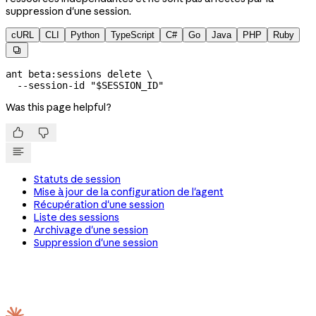
suppression d'une session.
cURL
CLI
Python
TypeScript
C#
Go
Java
PHP
Ruby

ant
 beta:sessions
 delete
 \
  --session-id
 "
$SESSION_ID
"
Was this page helpful?


Statuts de session
Mise à jour de la configuration de l'agent
Récupération d'une session
Liste des sessions
Archivage d'une session
Suppression d'une session