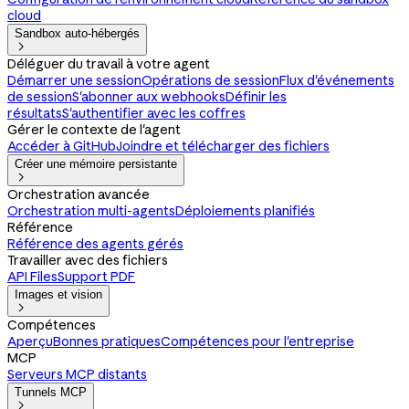
cloud
Sandbox auto-hébergés

Déléguer du travail à votre agent
Démarrer une session
Opérations de session
Flux d'événements
de session
S'abonner aux webhooks
Définir les
résultats
S'authentifier avec les coffres
Gérer le contexte de l'agent
Accéder à GitHub
Joindre et télécharger des fichiers
Créer une mémoire persistante

Orchestration avancée
Orchestration multi-agents
Déploiements planifiés
Référence
Référence des agents gérés
Travailler avec des fichiers
API Files
Support PDF
Images et vision

Compétences
Aperçu
Bonnes pratiques
Compétences pour l'entreprise
MCP
Serveurs MCP distants
Tunnels MCP
