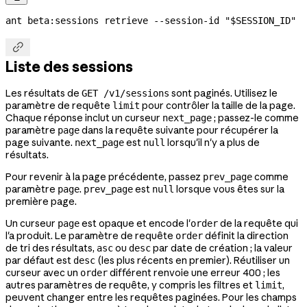
ant
 beta:sessions
 retrieve
 --session-id
 "
$SESSION_ID
"

Liste des sessions
Les résultats de
sont paginés. Utilisez le
GET /v1/sessions
paramètre de requête
pour contrôler la taille de la page.
limit
Chaque réponse inclut un curseur
; passez-le comme
next_page
paramètre
dans la requête suivante pour récupérer la
page
page suivante.
est
lorsqu'il n'y a plus de
next_page
null
résultats.
Pour revenir à la page précédente, passez
comme
prev_page
paramètre
.
est
lorsque vous êtes sur la
page
prev_page
null
première page.
Un curseur
est opaque et encode l'
de la requête qui
page
order
l'a produit. Le paramètre de requête
définit la direction
order
de tri des résultats,
ou
par date de création ; la valeur
asc
desc
par défaut est
(les plus récents en premier). Réutiliser un
desc
curseur avec un
différent renvoie une erreur 400 ; les
order
autres paramètres de requête, y compris les filtres et
,
limit
peuvent changer entre les requêtes paginées. Pour les champs