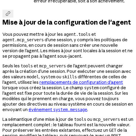
erreur irrécupérable, soit à son achèvement.

Mise à jour de la configuration de l'agent
Vous pouvez mettre à jour les
et
agent.tools
d'une session, y compris les politiques de
agent.mcp_servers
permissions, en cours de session sans créer une nouvelle
version de l'agent. Les mises à jour sont locales à la session et ne
se propagent pas à l'agent sous-jacent.
Seuls les
et
de l'agent peuvent changer
tools
mcp_servers
après la création d'une session. Pour exécuter une session avec
des valeurs
,
ou
différentes de celles de
model
system
skills
l'agent, utilisez les
remplacements de configuration d'agent
lorsque vous créez la session. Le champ
configuré de
system
l'agent est fixe pour toute la durée de vie de la session. Sur les
modèles qui le prennent en charge, vous pouvez toujours
ajouter des directives au niveau système en cours de session en
envoyant un
événement
.
system.message
La sémantique d'une mise à jour de
ou
est un
tools
mcp_servers
remplacement complet : le tableau fourni est la nouvelle valeur.
Pour préserver les entrées existantes, effectuez un
de la
GET
session, modifiez le tableau, puis renvoyez-le avec un
.
POST