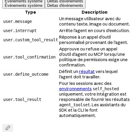
Événements système
Deltas d'événements
Événements système
Deltas d'événements
Type
Description
Un message utilisateur avec du
user.message
contenu texte, image ou document.
Arrête l'agent en cours d'exécution.
user.interrupt
Réponse à un appel d'outil
user.custom_tool_result
personnalisé provenant de l'agent.
Approuve ou refuse un appel
d'outil d'agent ou MCP lorsqu'une
user.tool_confirmation
politique de permissions exige une
confirmation.
Définit un
résultat
vers lequel
user.define_outcome
l'agent doit travailler.
Pour les sessions avec des
environnements
self_hosted
uniquement, votre intégration est
responsable de fournir les résultats
user.tool_result
. Les assistants du
agent_toolset
SDK et la CLI le font
automatiquement.
