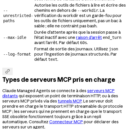
Autorise les outils de fichiers à lire et écrire des
chemins en dehors de
. La
--
--workdir
vérification du workdir est un garde-fou pour
unrestricted-
les outils de fichiers uniquement, pas un bac à
paths
sable ; elle ne contraint pas bash.
Durée d'attente après que la session passe à
l'état inactif avec une
raison d'arrêt
--max-idle
end_turn
avant l'arrêt. Par défaut
.
60s
Format de sortie des journaux. Utilisez
json
pour l'ingestion de journaux structurés. Par
--log-format
défaut
.
text

Types de serveurs MCP pris en charge
Claude Managed Agents se connecte à des
serveurs MCP
distants
qui exposent un point de terminaison HTTP, ou à des
serveurs MCP privés via des
tunnels MCP
. Le serveur doit
prendre en charge le transport HTTP streamable du protocole
MCP ; les serveurs qui ne prennent en charge que le transport
SSE obsolète fonctionnent toujours grâce à un repli
automatique. Consultez
Connecteur MCP
pour déclarer des
serveurs sur un agent.