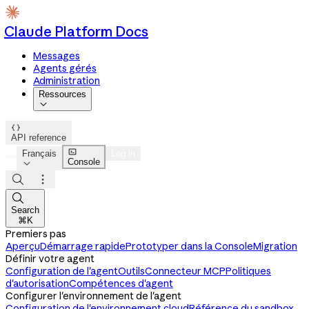
Claude Platform Docs
Messages
Agents gérés
Administration
Ressources


API reference

Français
Log in
Console




Search
⌘K
Premiers pas
Aperçu
Démarrage rapide
Prototyper dans la Console
Migration
Définir votre agent
Configuration de l'agent
Outils
Connecteur MCP
Politiques
d'autorisation
Compétences d'agent
Configurer l'environnement de l'agent
Configuration de l'environnement cloud
Référence du sandbox