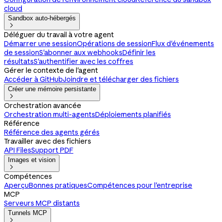
cloud
Sandbox auto-hébergés

Déléguer du travail à votre agent
Démarrer une session
Opérations de session
Flux d'événements
de session
S'abonner aux webhooks
Définir les
résultats
S'authentifier avec les coffres
Gérer le contexte de l'agent
Accéder à GitHub
Joindre et télécharger des fichiers
Créer une mémoire persistante

Orchestration avancée
Orchestration multi-agents
Déploiements planifiés
Référence
Référence des agents gérés
Travailler avec des fichiers
API Files
Support PDF
Images et vision

Compétences
Aperçu
Bonnes pratiques
Compétences pour l'entreprise
MCP
Serveurs MCP distants
Tunnels MCP
