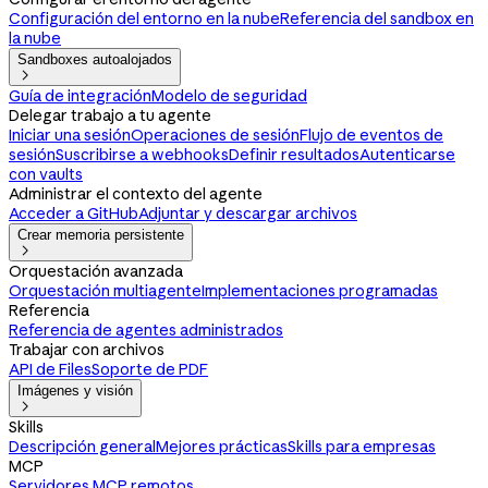
Configuración del entorno en la nube
Referencia del sandbox en
la nube
Sandboxes autoalojados

Guía de integración
Modelo de seguridad
Delegar trabajo a tu agente
Iniciar una sesión
Operaciones de sesión
Flujo de eventos de
sesión
Suscribirse a webhooks
Definir resultados
Autenticarse
con vaults
Administrar el contexto del agente
Acceder a GitHub
Adjuntar y descargar archivos
Crear memoria persistente

Orquestación avanzada
Orquestación multiagente
Implementaciones programadas
Referencia
Referencia de agentes administrados
Trabajar con archivos
API de Files
Soporte de PDF
Imágenes y visión

Skills
Descripción general
Mejores prácticas
Skills para empresas
MCP
Servidores MCP remotos