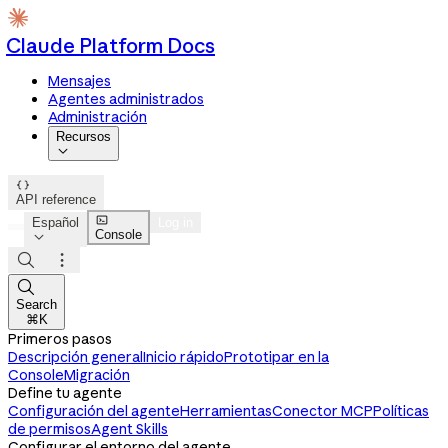
Claude Platform Docs
Mensajes
Agentes administrados
Administración
Recursos


API reference

Español
Log in
Console




Search
⌘K
Primeros pasos
Descripción general
Inicio rápido
Prototipar en la
Console
Migración
Define tu agente
Configuración del agente
Herramientas
Conector MCP
Políticas
de permisos
Agent Skills
Configurar el entorno del agente