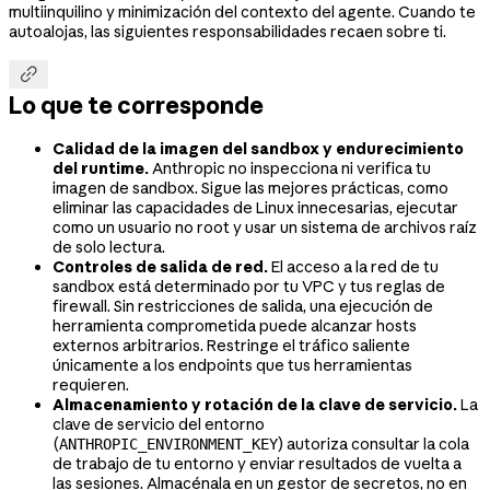
multiinquilino y minimización del contexto del agente. Cuando te
autoalojas, las siguientes responsabilidades recaen sobre ti.

Lo que te corresponde
Calidad de la imagen del sandbox y endurecimiento
del runtime.
Anthropic no inspecciona ni verifica tu
imagen de sandbox. Sigue las mejores prácticas, como
eliminar las capacidades de Linux innecesarias, ejecutar
como un usuario no root y usar un sistema de archivos raíz
de solo lectura.
Controles de salida de red.
El acceso a la red de tu
sandbox está determinado por tu VPC y tus reglas de
firewall. Sin restricciones de salida, una ejecución de
herramienta comprometida puede alcanzar hosts
externos arbitrarios. Restringe el tráfico saliente
únicamente a los endpoints que tus herramientas
requieren.
Almacenamiento y rotación de la clave de servicio.
La
clave de servicio del entorno
(
) autoriza consultar la cola
ANTHROPIC_ENVIRONMENT_KEY
de trabajo de tu entorno y enviar resultados de vuelta a
las sesiones. Almacénala en un gestor de secretos, no en