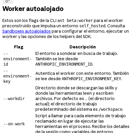

Worker autoalojado
Estos son los flags de la CLI
para el worker
ant beta:worker
preconstruido que impulsa un entorno
. Consulta
self_hosted
Sandboxes autoalojados
para configurar el entorno, ejecutar un
worker y las opciones de los helpers del SDK.
Flag
Descripción
El entorno a sondear en busca de trabajo.
--
También se lee desde
environment-
.
id
ANTHROPIC_ENVIRONMENT_ID
--
Autentica el worker con este entorno. También
environment-
se lee desde
.
ANTHROPIC_ENVIRONMENT_KEY
key
Directorio donde se descargan las skills y
donde las herramientas leen y escriben
archivos. Por defecto es
(el directorio
--workdir
.
actual); el directorio de trabajo
predeterminado del sistema es
.
/workspace
Script a llamar para cada elemento de trabajo
reclamado en lugar de ejecutar las
--on-work
herramientas en el proceso. Recibe los detalles
de la sesión como variables de entorno.