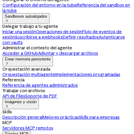
Configuración del entorno en la nube
Referencia del sandbox en
la nube
Sandboxes autoalojados

Delegar trabajo a tu agente
Iniciar una sesión
Operaciones de sesión
Flujo de eventos de
sesión
Suscribirse a webhooks
Definir resultados
Autenticarse
con vaults
Administrar el contexto del agente
Acceder a GitHub
Adjuntar y descargar archivos
Crear memoria persistente

Orquestación avanzada
Orquestación multiagente
Implementaciones programadas
Referencia
Referencia de agentes administrados
Trabajar con archivos
API de Files
Soporte de PDF
Imágenes y visión

Skills
Descripción general
Mejores prácticas
Skills para empresas
MCP
Servidores MCP remotos
Túneles MCP