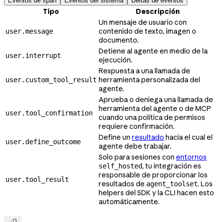
Eventos de span
Eventos del sistema
Deltas de eventos
Tipo
Descripción
Un mensaje de usuario con
contenido de texto, imagen o
user.message
documento.
Detiene al agente en medio de la
user.interrupt
ejecución.
Respuesta a una llamada de
herramienta personalizada del
user.custom_tool_result
agente.
Aprueba o deniega una llamada de
herramienta del agente o de MCP
user.tool_confirmation
cuando una política de permisos
requiere confirmación.
Define un
resultado
hacia el cual el
user.define_outcome
agente debe trabajar.
Solo para sesiones con
entornos
, tu integración es
self_hosted
responsable de proporcionar los
user.tool_result
resultados de
. Los
agent_toolset
helpers del SDK y la CLI hacen esto
automáticamente.