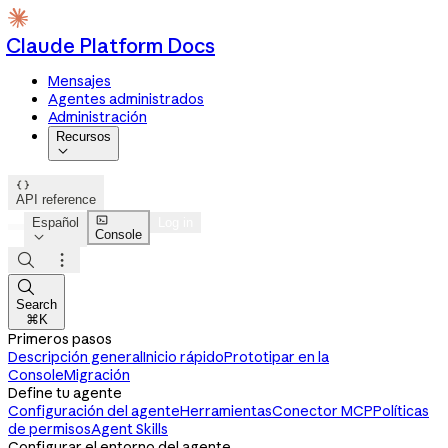
Claude Platform Docs
Mensajes
Agentes administrados
Administración
Recursos


API reference

Español
Log in
Console




Search
⌘K
Primeros pasos
Descripción general
Inicio rápido
Prototipar en la
Console
Migración
Define tu agente
Configuración del agente
Herramientas
Conector MCP
Políticas
de permisos
Agent Skills
Configurar el entorno del agente