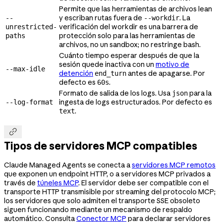
Permite que las herramientas de archivos lean
y escriban rutas fuera de
. La
--
--workdir
verificación del workdir es una barrera de
unrestricted-
protección solo para las herramientas de
paths
archivos, no un sandbox; no restringe bash.
Cuánto tiempo esperar después de que la
sesión quede inactiva con un
motivo de
--max-idle
detención
antes de apagarse. Por
end_turn
defecto es
.
60s
Formato de salida de los logs. Usa
para la
json
ingesta de logs estructurados. Por defecto es
--log-format
.
text

Tipos de servidores MCP compatibles
Claude Managed Agents se conecta a
servidores MCP remotos
que exponen un endpoint HTTP, o a servidores MCP privados a
través de
túneles MCP
. El servidor debe ser compatible con el
transporte HTTP transmisible por streaming del protocolo MCP;
los servidores que solo admiten el transporte SSE obsoleto
siguen funcionando mediante un mecanismo de respaldo
automático. Consulta
Conector MCP
para declarar servidores