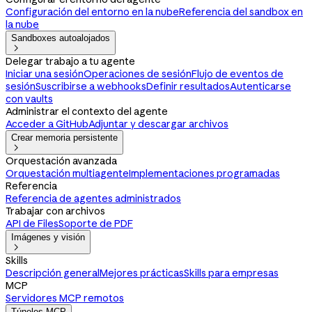
Configuración del entorno en la nube
Referencia del sandbox en
la nube
Sandboxes autoalojados

Delegar trabajo a tu agente
Iniciar una sesión
Operaciones de sesión
Flujo de eventos de
sesión
Suscribirse a webhooks
Definir resultados
Autenticarse
con vaults
Administrar el contexto del agente
Acceder a GitHub
Adjuntar y descargar archivos
Crear memoria persistente

Orquestación avanzada
Orquestación multiagente
Implementaciones programadas
Referencia
Referencia de agentes administrados
Trabajar con archivos
API de Files
Soporte de PDF
Imágenes y visión

Skills
Descripción general
Mejores prácticas
Skills para empresas
MCP
Servidores MCP remotos
Túneles MCP