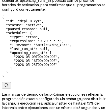
poblado con los próximos
schedule.upcoming_runs_at
horarios de activación, para confirmar que tu programación se
configuró correctamente.
{
  "id"
: 
"depl_01xyz"
,
  "status"
: 
"active"
,
  "paused_reason"
: 
null
,
  "schedule"
: {
    "type"
: 
"cron"
,
    "expression"
: 
"0 20 * * 5"
,
    "timezone"
: 
"America/New_York"
,
    "last_run_at"
: 
null
,
    "upcoming_runs_at"
: [
      "2026-05-09T00:00:00Z"
,
      "2026-05-16T00:00:00Z"
,
      "2026-05-23T00:00:00Z"
    ]
  }
}

Las marcas de tiempo de las próximas ejecuciones reflejan la
programación exacta configurada. Sin embargo, para distribuir
la carga, la ejecución real aplica un jitter de hasta el 15% del
intervalo entre ejecuciones, con un mínimo de 5 segundos y un