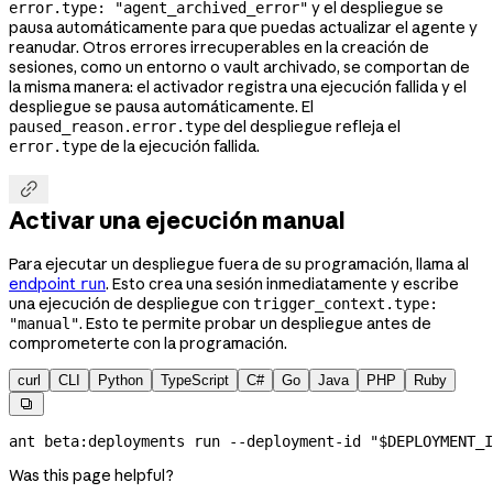
y el despliegue se
error.type: "agent_archived_error"
pausa automáticamente para que puedas actualizar el agente y
reanudar. Otros errores irrecuperables en la creación de
sesiones, como un entorno o vault archivado, se comportan de
la misma manera: el activador registra una ejecución fallida y el
despliegue se pausa automáticamente. El
del despliegue refleja el
paused_reason.error.type
de la ejecución fallida.
error.type

Activar una ejecución manual
Para ejecutar un despliegue fuera de su programación, llama al
endpoint
. Esto crea una sesión inmediatamente y escribe
run
una ejecución de despliegue con
trigger_context.type:
. Esto te permite probar un despliegue antes de
"manual"
comprometerte con la programación.
curl
CLI
Python
TypeScript
C#
Go
Java
PHP
Ruby

ant
 beta:deployments
 run
 --deployment-id
 "
$DEPLOYMENT_I
Was this page helpful?