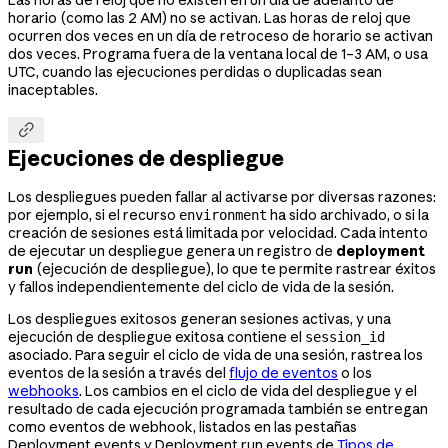
Las horas de reloj que no existen en un día de adelanto de
horario (como las 2 AM) no se activan. Las horas de reloj que
ocurren dos veces en un día de retroceso de horario se activan
dos veces. Programa fuera de la ventana local de 1–3 AM, o usa
UTC, cuando las ejecuciones perdidas o duplicadas sean
inaceptables.

Ejecuciones de despliegue
Los despliegues pueden fallar al activarse por diversas razones:
por ejemplo, si el recurso
ha sido archivado, o si la
environment
creación de sesiones está limitada por velocidad. Cada intento
de ejecutar un despliegue genera un registro de
deployment
run
(ejecución de despliegue), lo que te permite rastrear éxitos
y fallos independientemente del ciclo de vida de la sesión.
Los despliegues exitosos generan sesiones activas, y una
ejecución de despliegue exitosa contiene el
session_id
asociado. Para seguir el ciclo de vida de una sesión, rastrea los
eventos de la sesión a través del
flujo de eventos
o los
webhooks
. Los cambios en el ciclo de vida del despliegue y el
resultado de cada ejecución programada también se entregan
como eventos de webhook, listados en las pestañas
Deployment events y Deployment run events de
Tipos de