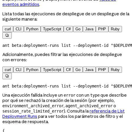
eventos admitidos
.
Lista todas las ejecuciones de despliegue de un despliegue de la
siguiente manera:
curl
CLI
Python
TypeScript
C#
Go
Java
PHP
Ruby

ant
 beta:deployment-runs
 list
 --deployment-id
 "
$DEPLOYM
Adicionalmente, puedes filtrar las ejecuciones de despliegue
con errores:
curl
CLI
Python
TypeScript
C#
Go
Java
PHP
Ruby

ant
 beta:deployment-runs
 list
 --deployment-id
 "
$DEPLOYM
Una ejecución fallida incluye un
con un
que describe
error
type
por qué se rechazó la creación de la sesión (por ejemplo,
,
o
environment_archived_error
agent_archived_error
). Consulta la
referencia de List
session_rate_limited_error
Deployment Runs
para ver todos los parámetros de filtro y el
esquema de respuesta.
{