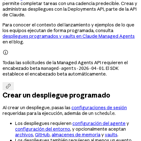
permite completar tareas con una cadencia predecible. Creas y
administras despliegues con la Deployments API, parte de la API
de Claude.
Para conocer el contexto del lanzamiento y ejemplos de lo que
los equipos ejecutan de forma programada, consulta
despliegues programados y vaults en Claude Managed Agents
en el blog.

Todas las solicitudes de la Managed Agents API requieren el
encabezado beta
. El SDK
managed-agents-2026-04-01
establece el encabezado beta automáticamente.

Crear un despliegue programado
Al crear un despliegue, pasas las
configuraciones de sesión
requeridas para la ejecución, además de un
.
schedule
Los despliegues requieren
configuración del agente
y
configuración del entorno
, y opcionalmente aceptan
archivos
,
GitHub
,
almacenes de memoria
y
vaults
.
Los despliegues también requieren al menos un evento