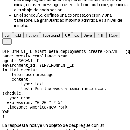
inicial, un
o
, que inicia
user.message
user.define_outcome
el trabajo de cada sesión.
En el
, defines una
cron y una
schedule
expression
. La granularidad máxima admitida es a nivel de
timezone
minuto.
curl
CLI
Python
TypeScript
C#
Go
Java
PHP
Ruby

DEPLOYMENT_ID
=
$(
ant
 beta:deployments
 create
 <<
YAML
 |
 jq
name: Weekly compliance scan
agent: 
$AGENT_ID
environment_id: 
$ENVIRONMENT_ID
initial_events:
  - type: user.message
    content:
      - type: text
        text: Run the weekly compliance scan.
schedule:
  type: cron
  expression: "0 20 * * 5"
  timezone: America/New_York
YAML
)
La respuesta incluye un objeto de despliegue con un