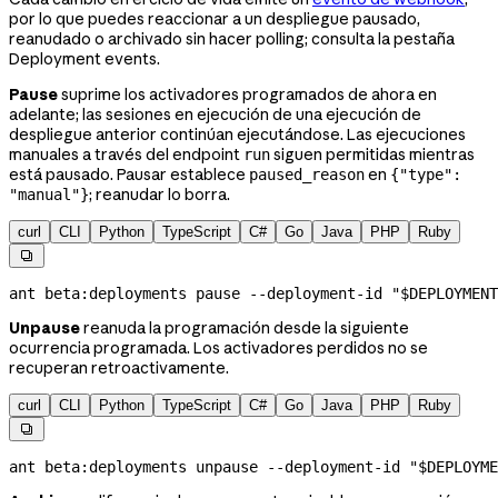
por lo que puedes reaccionar a un despliegue pausado,
reanudado o archivado sin hacer polling; consulta la pestaña
Deployment events.
Pause
suprime los activadores programados de ahora en
adelante; las sesiones en ejecución de una ejecución de
despliegue anterior continúan ejecutándose. Las ejecuciones
manuales a través del endpoint
siguen permitidas mientras
run
está pausado. Pausar establece
en
paused_reason
{"type":
; reanudar lo borra.
"manual"}
curl
CLI
Python
TypeScript
C#
Go
Java
PHP
Ruby

ant
 beta:deployments
 pause
 --deployment-id
 "
$DEPLOYMENT
Unpause
reanuda la programación desde la siguiente
ocurrencia programada. Los activadores perdidos no se
recuperan retroactivamente.
curl
CLI
Python
TypeScript
C#
Go
Java
PHP
Ruby

ant
 beta:deployments
 unpause
 --deployment-id
 "
$DEPLOYME