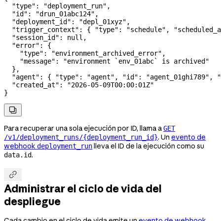
  "type"
: 
"deployment_run"
,
  "id"
: 
"drun_01abc124"
,
  "deployment_id"
: 
"depl_01xyz"
,
  "trigger_context"
: { 
"type"
: 
"schedule"
, 
"scheduled_a
  "session_id"
: 
null
,
  "error"
: {
    "type"
: 
"environment_archived_error"
,
    "message"
: 
"environment `env_01abc` is archived"
  },
  "agent"
: { 
"type"
: 
"agent"
, 
"id"
: 
"agent_01ghi789"
, 
"
  "created_at"
: 
"2026-05-09T00:00:01Z"
}

Para recuperar una sola ejecución por ID, llama a
GET
. Un
evento de
/v1/deployment_runs/{deployment_run_id}
webhook
lleva el ID de la ejecución como su
deployment_run
.
data.id

Administrar el ciclo de vida del
despliegue
Cada cambio en el ciclo de vida emite un
evento de webhook
,