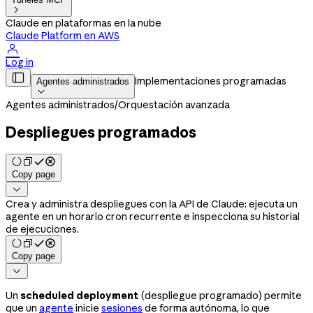

Claude en plataformas en la nube
Claude Platform en AWS

Log in

Implementaciones programadas
Agentes administrados

Agentes administrados
/
Orquestación avanzada
Despliegues programados
Copy page

Crea y administra despliegues con la API de Claude: ejecuta un
agente en un horario cron recurrente e inspecciona su historial
de ejecuciones.
Copy page

Un
scheduled deployment
(despliegue programado) permite
que un
agente
inicie
sesiones
de forma autónoma, lo que