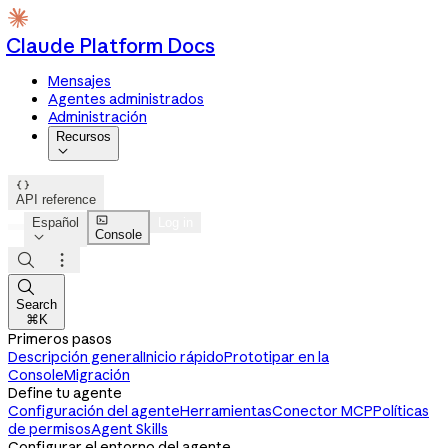
Claude Platform Docs
Mensajes
Agentes administrados
Administración
Recursos


API reference

Español
Log in
Console




Search
⌘K
Primeros pasos
Descripción general
Inicio rápido
Prototipar en la
Console
Migración
Define tu agente
Configuración del agente
Herramientas
Conector MCP
Políticas
de permisos
Agent Skills
Configurar el entorno del agente