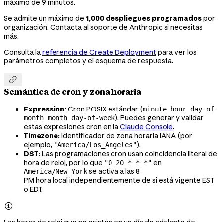
máximo de 9 minutos.
Se admite un máximo de
1,000 despliegues programados
por
organización. Contacta al soporte de Anthropic si necesitas
más.
Consulta la
referencia de Create Deployment
para ver los
parámetros completos y el esquema de respuesta.

Semántica de cron y zona horaria
Expression:
Cron POSIX estándar (
minute hour day-of-
). Puedes generar y validar
month month day-of-week
estas expresiones cron en la
Claude Console
.
Timezone:
Identificador de zona horaria IANA (por
ejemplo,
).
"America/Los_Angeles"
DST:
Las programaciones cron usan coincidencia literal de
hora de reloj, por lo que
en
"0 20 * * *"
se activa a las 8
America/New_York
PM hora local independientemente de si está vigente EST
o EDT.
