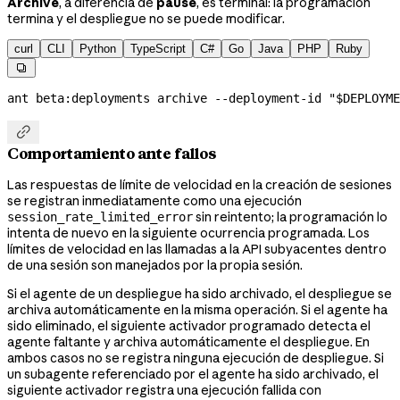
Archive
, a diferencia de
pause
, es terminal: la programación
termina y el despliegue no se puede modificar.
curl
CLI
Python
TypeScript
C#
Go
Java
PHP
Ruby

ant
 beta:deployments
 archive
 --deployment-id
 "
$DEPLOYME

Comportamiento ante fallos
Las respuestas de límite de velocidad en la creación de sesiones
se registran inmediatamente como una ejecución
sin reintento; la programación lo
session_rate_limited_error
intenta de nuevo en la siguiente ocurrencia programada. Los
límites de velocidad en las llamadas a la API subyacentes dentro
de una sesión son manejados por la propia sesión.
Si el agente de un despliegue ha sido archivado, el despliegue se
archiva automáticamente en la misma operación. Si el agente ha
sido eliminado, el siguiente activador programado detecta el
agente faltante y archiva automáticamente el despliegue. En
ambos casos no se registra ninguna ejecución de despliegue. Si
un subagente referenciado por el agente ha sido archivado, el
siguiente activador registra una ejecución fallida con