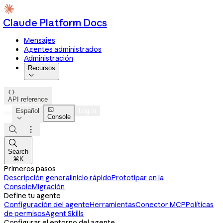
Claude Platform Docs
Mensajes
Agentes administrados
Administración
Recursos


API reference

Español
Log in
Console




Search
⌘K
Primeros pasos
Descripción general
Inicio rápido
Prototipar en la
Console
Migración
Define tu agente
Configuración del agente
Herramientas
Conector MCP
Políticas
de permisos
Agent Skills
Configurar el entorno del agente