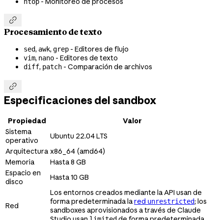
- Monitoreo de procesos
htop

Procesamiento de texto
,
,
- Editores de flujo
sed
awk
grep
,
- Editores de texto
vim
nano
,
- Comparación de archivos
diff
patch

Especificaciones del sandbox
Propiedad
Valor
Sistema
Ubuntu 22.04 LTS
operativo
Arquitectura
x86_64 (amd64)
Memoria
Hasta 8 GB
Espacio en
Hasta 10 GB
disco
Los entornos creados mediante la API usan de
forma predeterminada la
red
; los
unrestricted
Red
sandboxes aprovisionados a través de Claude
Studio usan
de forma predeterminada
limited