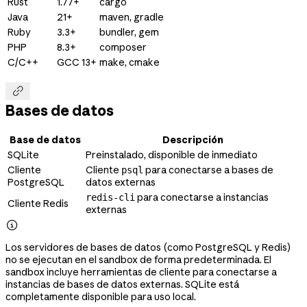
Rust
1.77+
cargo
Java
21+
maven, gradle
Ruby
3.3+
bundler, gem
PHP
8.3+
composer
C/C++
GCC 13+
make, cmake

Bases de datos
Base de datos
Descripción
SQLite
Preinstalado, disponible de inmediato
Cliente
Cliente
para conectarse a bases de
psql
PostgreSQL
datos externas
para conectarse a instancias
redis-cli
Cliente Redis
externas

Los servidores de bases de datos (como PostgreSQL y Redis)
no se ejecutan en el sandbox de forma predeterminada. El
sandbox incluye herramientas de cliente para conectarse a
instancias de bases de datos externas. SQLite está
completamente disponible para uso local.