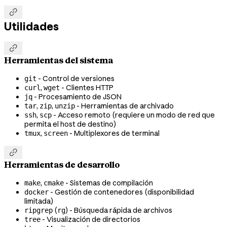

Utilidades

Herramientas del sistema
- Control de versiones
git
,
- Clientes HTTP
curl
wget
- Procesamiento de JSON
jq
,
,
- Herramientas de archivado
tar
zip
unzip
,
- Acceso remoto (requiere un modo de red que
ssh
scp
permita el host de destino)
,
- Multiplexores de terminal
tmux
screen

Herramientas de desarrollo
,
- Sistemas de compilación
make
cmake
- Gestión de contenedores (disponibilidad
docker
limitada)
(
) - Búsqueda rápida de archivos
ripgrep
rg
- Visualización de directorios
tree