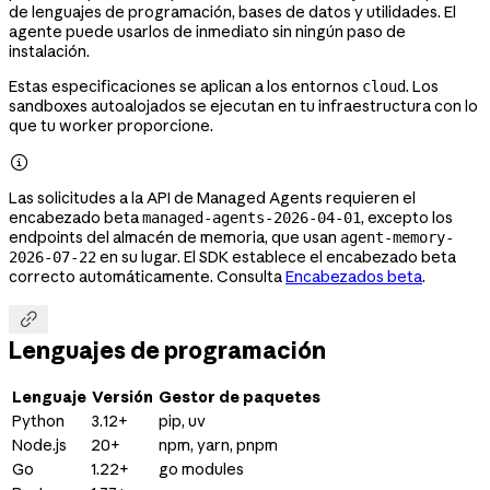
de lenguajes de programación, bases de datos y utilidades. El
agente puede usarlos de inmediato sin ningún paso de
instalación.
Estas especificaciones se aplican a los entornos
. Los
cloud
sandboxes autoalojados se ejecutan en tu infraestructura con lo
que tu worker proporcione.

Las solicitudes a la API de Managed Agents requieren el
encabezado beta
, excepto los
managed-agents-2026-04-01
endpoints del almacén de memoria, que usan
agent-memory-
en su lugar. El SDK establece el encabezado beta
2026-07-22
correcto automáticamente. Consulta
Encabezados beta
.

Lenguajes de programación
Lenguaje
Versión
Gestor de paquetes
Python
3.12+
pip, uv
Node.js
20+
npm, yarn, pnpm
Go
1.22+
go modules