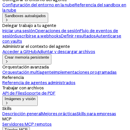
Configuración del entorno en la nube
Referencia del sandbox en
la nube
Sandboxes autoalojados

Delegar trabajo a tu agente
Iniciar una sesión
Operaciones de sesión
Flujo de eventos de
sesión
Suscribirse a webhooks
Definir resultados
Autenticarse
con vaults
Administrar el contexto del agente
Acceder a GitHub
Adjuntar y descargar archivos
Crear memoria persistente

Orquestación avanzada
Orquestación multiagente
Implementaciones programadas
Referencia
Referencia de agentes administrados
Trabajar con archivos
API de Files
Soporte de PDF
Imágenes y visión

Skills
Descripción general
Mejores prácticas
Skills para empresas
MCP
Servidores MCP remotos
Túneles MCP