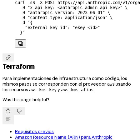
curl
 -sS
 -X
 POST
 https://api.anthropic.com/v1/orga
  -H
 "x-api-key: <anthropic-admin-api-key>"
 \
  -H
 "anthropic-version: 2023-06-01"
 \
  -H
 "content-type: application/json"
 \
  -d
 '{
    "external_key_id": "ekey_<id>"
  }'


Terraform
Para implementaciones de infraestructura como código, los
mismos pasos se corresponden con el proveedor
usando
aws
los recursos
y
.
aws_kms_key
aws_kms_alias
Was this page helpful?


Requisitos previos
Amazon Resource Name (ARN) para Anthropic