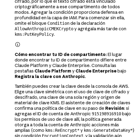
cifrado, por lo que el texto cifrado está vinculado
criptográficamente a ese compartimento de todos
modos. Agregar la condición proporciona defensa en
profundidad en la capa de IAM. Para comenzar sin ella,
omite el bloque
de la declaración
Condition
y agrégala más tarde con
AllowAnthropicCMEKCrypto
.
kms:PutKeyPolicy

Cómo encontrar tu ID de compartimento:
El lugar
donde encontrar tu ID de compartimento difiere entre
Claude Platform y Claude Enterprise. Consulta las
pestañas
Claude Platform
y
Claude Enterprise
bajo
Registra la clave con Anthropic
.
También puedes crear la clave desde la consola de AWS.
Elige una clave simétrica con el uso de clave de cifrado y
descifrado, una clave de una sola región y origen de
material de clave KMS. El asistente de creación de claves
confirma una política de clave en su paso de
Revisión
: si
agregas el ID de cuenta de Anthropic
bajo
915198916910
los permisos de uso de clave allí, la política generada
otorga a toda la cuenta de Anthropic acciones más
amplias (como
y
)
kms:ReEncrypt*
kms:GenerateDataKey*
sin condición
, y la validación aún
EncryptionContext