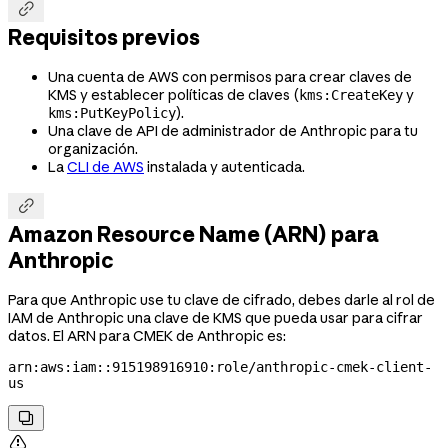

Requisitos previos
Una cuenta de AWS con permisos para crear claves de
KMS y establecer políticas de claves (
y
kms:CreateKey
).
kms:PutKeyPolicy
Una clave de API de administrador de Anthropic para tu
organización.
La
CLI de AWS
instalada y autenticada.

Amazon Resource Name (ARN) para
Anthropic
Para que Anthropic use tu clave de cifrado, debes darle al rol de
IAM de Anthropic una clave de KMS que pueda usar para cifrar
datos. El ARN para CMEK de Anthropic es:
arn:aws:iam::915198916910:role/anthropic-cmek-client-
us

