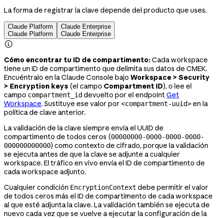
La forma de registrar la clave depende del producto que uses.
Claude Platform
Claude Enterprise
Claude Platform
Claude Enterprise

Cómo encontrar tu ID de compartimento:
Cada workspace
tiene un ID de compartimento que delimita sus datos de CMEK.
Encuéntralo en la Claude Console bajo
Workspace > Security
> Encryption keys
(el campo
Compartment ID
), o lee el
campo
devuelto por el endpoint
Get
compartment_id
Workspace
. Sustituye ese valor por
en la
<compartment-uuid>
política de clave anterior.
La validación de la clave siempre envía el UUID de
compartimento de todos ceros (
00000000-0000-0000-0000-
) como contexto de cifrado, porque la validación
000000000000
se ejecuta antes de que la clave se adjunte a cualquier
workspace. El tráfico en vivo envía el ID de compartimento de
cada workspace adjunto.
Cualquier condición
debe permitir el valor
EncryptionContext
de todos ceros más el ID de compartimento de cada workspace
al que esté adjunta la clave. La validación también se ejecuta de
nuevo cada vez que se vuelve a ejecutar la configuración de la