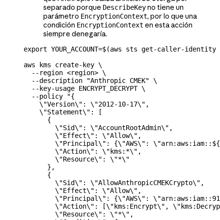
separado porque
no tiene un
DescribeKey
parámetro
, por lo que una
EncryptionContext
condición
en esta acción
EncryptionContext
siempre denegaría.
export
 YOUR_ACCOUNT
=
$(
aws
 sts
 get-caller-identity
 
aws
 kms
 create-key
 \
  --region
 <
regio
n
>
 \
  --description
 "Anthropic CMEK"
 \
  --key-usage
 ENCRYPT_DECRYPT
 \
  --policy
 "{
    \"
Version
\"
: 
\"
2012-10-17
\"
,
    \"
Statement
\"
: [
      {
        \"
Sid
\"
: 
\"
AccountRootAdmin
\"
,
        \"
Effect
\"
: 
\"
Allow
\"
,
        \"
Principal
\"
: {
\"
AWS
\"
: 
\"
arn:aws:iam::${
        \"
Action
\"
: 
\"
kms:*
\"
,
        \"
Resource
\"
: 
\"
*
\"
      },
      {
        \"
Sid
\"
: 
\"
AllowAnthropicCMEKCrypto
\"
,
        \"
Effect
\"
: 
\"
Allow
\"
,
        \"
Principal
\"
: {
\"
AWS
\"
: 
\"
arn:aws:iam::9
        \"
Action
\"
: [
\"
kms:Encrypt
\"
, 
\"
kms:Decryp
        \"
Resource
\"
: 
\"
*
\"
,