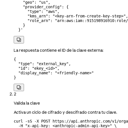
    "geo": "us",
    "provider_config": {
      "type": "aws",
      "kms_arn": "<key-arn-from-create-key-step>",
      "role_arn": "arn:aws:iam::915198916910:role/
    }
  }'

La respuesta contiene el ID de la clave externa:
{
  "type"
: 
"external_key"
,
  "id"
: 
"ekey_<id>"
,
  "display_name"
: 
"<friendly-name>"
}

2
Valida la clave
Activa un ciclo de cifrado y descifrado contra tu clave.
curl
 -sS
 -X
 POST
 https://api.anthropic.com/v1/orga
  -H
 "x-api-key: <anthropic-admin-api-key>"
 \