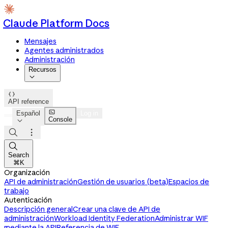
Claude Platform Docs
Mensajes
Agentes administrados
Administración
Recursos


API reference

Español
Log in
Console




Search
⌘K
Organización
API de administración
Gestión de usuarios (beta)
Espacios de
trabajo
Autenticación
Descripción general
Crear una clave de API de
administración
Workload Identity Federation
Administrar WIF
mediante la API
Referencia de WIF