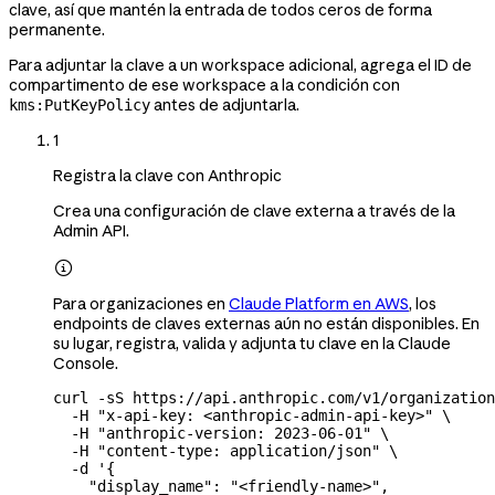
clave, así que mantén la entrada de todos ceros de forma
permanente.
Para adjuntar la clave a un workspace adicional, agrega el ID de
compartimento de ese workspace a la condición con
antes de adjuntarla.
kms:PutKeyPolicy
1
Registra la clave con Anthropic
Crea una configuración de clave externa a través de la
Admin API.

Para organizaciones en
Claude Platform en AWS
, los
endpoints de claves externas aún no están disponibles. En
su lugar, registra, valida y adjunta tu clave en la Claude
Console.
curl
 -sS
 https://api.anthropic.com/v1/organization
  -H
 "x-api-key: <anthropic-admin-api-key>"
 \
  -H
 "anthropic-version: 2023-06-01"
 \
  -H
 "content-type: application/json"
 \
  -d
 '{
    "display_name": "<friendly-name>",