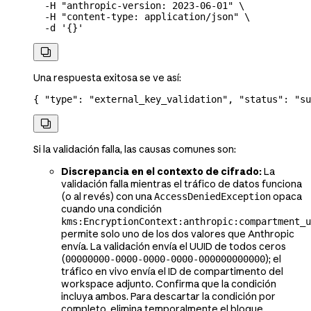
  -H
 "anthropic-version: 2023-06-01"
 \
  -H
 "content-type: application/json"
 \
  -d
 '{}'

Una respuesta exitosa se ve así:
{ 
"type"
: 
"external_key_validation"
, 
"status"
: 
"su

Si la validación falla, las causas comunes son:
Discrepancia en el contexto de cifrado:
La
validación falla mientras el tráfico de datos funciona
(o al revés) con una
opaca
AccessDeniedException
cuando una condición
kms:EncryptionContext:anthropic:compartment_u
permite solo uno de los dos valores que Anthropic
envía. La validación envía el UUID de todos ceros
(
); el
00000000-0000-0000-0000-000000000000
tráfico en vivo envía el ID de compartimento del
workspace adjunto. Confirma que la condición
incluya ambos. Para descartar la condición por
completo, elimina temporalmente el bloque