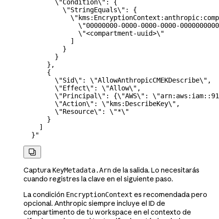
        \"
Condition
\"
: {
          \"
StringEquals
\"
: {
            \"
kms:EncryptionContext:anthropic:comp
              \"
00000000-0000-0000-0000-0000000000
              \"
<compartment-uuid>
\"
            ]
          }
        }
      },
      {
        \"
Sid
\"
: 
\"
AllowAnthropicCMEKDescribe
\"
,
        \"
Effect
\"
: 
\"
Allow
\"
,
        \"
Principal
\"
: {
\"
AWS
\"
: 
\"
arn:aws:iam::9
        \"
Action
\"
: 
\"
kms:DescribeKey
\"
,
        \"
Resource
\"
: 
\"
*
\"
      }
    ]
  }"

Captura
de la salida. Lo necesitarás
KeyMetadata.Arn
cuando registres la clave en el siguiente paso.
La condición
es recomendada pero
EncryptionContext
opcional. Anthropic siempre incluye el ID de
compartimento de tu workspace en el contexto de