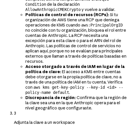
de la declaración
Condition
y vuelve a validar.
AllowAnthropicCMEKCrypto
Políticas de control de recursos (RCPs):
Si tu
organización de AWS tiene una RCP que deniega
operaciones de KMS cuando
aws:PrincipalOrgID
no coincide con tu organización, bloquea el rol entre
cuentas de Anthropic. La RCP necesita una
excepción para esta clave o para el ARN del rol de
Anthropic. Las políticas de control de servicios no
aplican aquí, porque no se evalúan para principales
externos que llaman a través de políticas basadas en
recursos.
Acceso otorgado a través de IAM en lugar de la
política de clave:
El acceso a KMS entre cuentas
debe otorgarse en la propia política de clave, no a
través de una política de IAM en tu cuenta. Verifica
con
aws kms get-key-policy --key-id <id> --
.
policy-name default
Discrepancia de región:
Confirma que la región de
la clave sea una en la que Anthropic opera para el
nivel geográfico que configuraste.
3
Adjunta la clave a un workspace