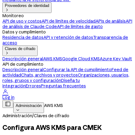
Proveedores de identidad

Monitoreo
API de uso y costos
API de límites de velocidad
APIs de análisis
API
de análisis de Claude Code
API de límites de gasto
Datos y cumplimiento
Residencia de datos
API y retención de datos
Transparencia de
acceso
Claves de cifrado

Descripción general
AWS KMS
Google Cloud KMS
Azure Key Vault
API de cumplimiento
Descripción general
Configurar la API de cumplimiento
Feed de
actividad
Chats, archivos y proyectos
Organizaciones, usuarios,
roles, grupos y configuración
Diseña tu
integración
Errores
Preguntas frecuentes

Log in

AWS KMS
Administración

Administración
/
Claves de cifrado
Configura AWS KMS para CMEK