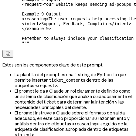
        <request>Your website keeps sending ad-popups t
        Example 9 Output:
        <reasoning>The user requests help accessing the
        <intent>Support, Feedback, Complaint</intent>
        </example 9>
        Remember to always include your classification 
        """

Estos son los componentes clave de este prompt:
La plantilla del prompt es una f-string de Python, lo que
permite insertar
dentro de las
ticket_contents
etiquetas
.
<request>
El prompt le da a Claude un rol claramente definido como
un sistema de clasificación que analiza cuidadosamente el
contenido del ticket para determinar la intención y las
necesidades principales del cliente.
El prompt instruye a Claude sobre el formato de salida
adecuado, en este caso proporcionar su razonamiento y
análisis dentro de etiquetas
, seguido de la
<reasoning>
etiqueta de clasificación apropiada dentro de etiquetas
.
<intent>