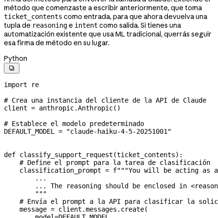
método que comenzaste a escribir anteriormente, que toma
como entrada, para que ahora devuelva una
ticket_contents
tupla de
e
como salida. Si tienes una
reasoning
intent
automatización existente que usa ML tradicional, querrás seguir
esa firma de método en su lugar.
Python

import
 re
# Crea una instancia del cliente de la API de Claude
client 
=
 anthropic.Anthropic()
# Establece el modelo predeterminado
DEFAULT_MODEL
 =
 "claude-haiku-4-5-20251001"
def
 classify_support_request
(
ticket_contents
):
    # Define el prompt para la tarea de clasificación
    classification_prompt 
=
 f
"""You will be acting as a
        ...
        ... The reasoning should be enclosed in <reason
        """
    # Envía el prompt a la API para clasificar la solic
    message 
=
 client.messages.create(
        model
=
DEFAULT_MODEL
,