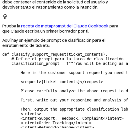
debe contener el contenido de la solicitud del usuario y
devolver tanto el razonamiento como la intención.

Prueba la
receta de metaprompt del Claude Cookbook
para
que Claude escriba un primer borrador por ti.
Aquí hay un ejemplo de prompt de clasificación para el
enrutamiento de tickets:
def
 classify_support_request
(
ticket_contents
):
    # Define el prompt para la tarea de clasificación
    classification_prompt 
=
 f
"""You will be acting as a
        Here is the customer support request you need t
        <request>
{
ticket_contents
}
</request>
        Please carefully analyze the above request to d
        First, write out your reasoning and analysis of
        Then, output the appropriate classification lab
        <intents>
        <intent>Support, Feedback, Complaint</intent>
        <intent>Order Tracking</intent>
        <intent>Refund/Exchange</intent>