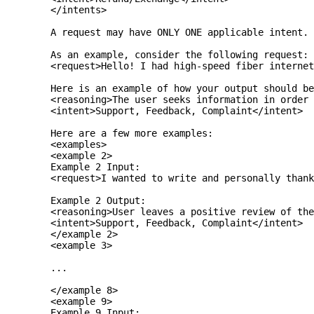
        </intents>
        A request may have ONLY ONE applicable intent. 
        As an example, consider the following request:
        <request>Hello! I had high-speed fiber internet
        Here is an example of how your output should b
        <reasoning>The user seeks information in order 
        <intent>Support, Feedback, Complaint</intent>
        Here are a few more examples:
        <examples>
        <example 2>
        Example 2 Input:
        <request>I wanted to write and personally thank
        Example 2 Output:
        <reasoning>User leaves a positive review of the
        <intent>Support, Feedback, Complaint</intent>
        </example 2>
        <example 3>
        ...
        </example 8>
        <example 9>
        Example 9 Input: