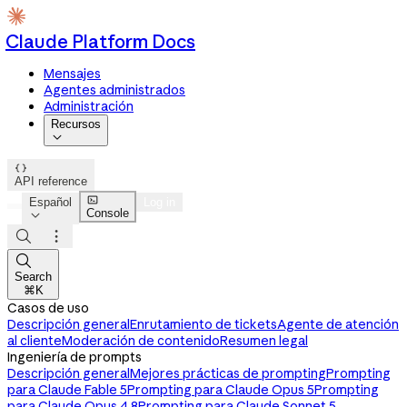
Claude Platform Docs
Mensajes
Agentes administrados
Administración
Recursos


API reference

Español
Log in
Console




Search
⌘K
Casos de uso
Descripción general
Enrutamiento de tickets
Agente de atención
al cliente
Moderación de contenido
Resumen legal
Ingeniería de prompts
Descripción general
Mejores prácticas de prompting
Prompting
para Claude Fable 5
Prompting para Claude Opus 5
Prompting
para Claude Opus 4.8
Prompting para Claude Sonnet 5