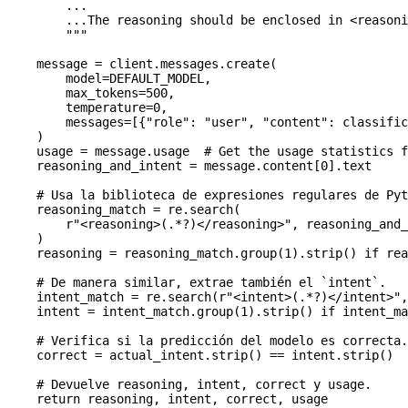
        ...
        ...The reasoning should be enclosed in <reasoni
        """
    message 
=
 client.messages.create(
        model
=
DEFAULT_MODEL
,
        max_tokens
=
500
,
        temperature
=
0
,
        messages
=
[{
"role"
: 
"user"
, 
"content"
: classific
    )
    usage 
=
 message.usage  
# Get the usage statistics f
    reasoning_and_intent 
=
 message.content[
0
].text
    # Usa la biblioteca de expresiones regulares de Pyt
    reasoning_match 
=
 re.search(
        r
"<reasoning>
(
.
*?
)
</reasoning>"
, reasoning_and_
    )
    reasoning 
=
 reasoning_match.group(
1
).strip() 
if
 rea
    # De manera similar, extrae también el `intent`.
    intent_match 
=
 re.search(
r
"<intent>
(
.
*?
)
</intent>"
,
    intent 
=
 intent_match.group(
1
).strip() 
if
 intent_ma
    # Verifica si la predicción del modelo es correcta.
    correct 
=
 actual_intent.strip() 
==
 intent.strip()
    # Devuelve reasoning, intent, correct y usage.
    return
 reasoning, intent, correct, usage