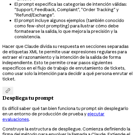
El prompt especifica las categorías de intención válidas:
"Support, Feedback, Complaint", "Order Tracking" y
"Refund/Exchange".
El prompt incluye algunos ejemplos (también conocido
como few-shot prompting) para ilustrar cómo debe
formatearse la salida, lo que mejora la precisión y la
consistencia.
Hacer que Claude divida su respuesta en secciones separadas
de etiquetas XML te permite usar expresiones regulares para
extraer el razonamiento y la intención de la salida de forma
independiente. Esto te permite crear pasos siguientes
específicos en el flujo de trabajo de enrutamiento de tickets,
como usar solo la intención para decidir a qué persona enrutar el
ticket.

Despliega tu prompt
Es difícil saber qué tan bien funciona tu prompt sin desplegarlo
en un entorno de producción de prueba y
ejecutar
evaluaciones
.
Construye la estructura de despliegue. Comienza definiendo la
firma del método para envolver la llamada a Claude. Extiende el