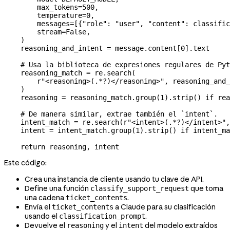
        max_tokens
=
500
,
        temperature
=
0
,
        messages
=
[{
"role"
: 
"user"
, 
"content"
: classific
        stream
=
False
,
    )
    reasoning_and_intent 
=
 message.content[
0
].text
    # Usa la biblioteca de expresiones regulares de Pyt
    reasoning_match 
=
 re.search(
        r
"<reasoning>
(
.
*?
)
</reasoning>"
, reasoning_and_
    )
    reasoning 
=
 reasoning_match.group(
1
).strip() 
if
 rea
    # De manera similar, extrae también el `intent`.
    intent_match 
=
 re.search(
r
"<intent>
(
.
*?
)
</intent>"
,
    intent 
=
 intent_match.group(
1
).strip() 
if
 intent_ma
    return
 reasoning, intent
Este código:
Crea una instancia de cliente usando tu clave de API.
Define una función
que toma
classify_support_request
una cadena
.
ticket_contents
Envía el
a Claude para su clasificación
ticket_contents
usando el
.
classification_prompt
Devuelve el
y el
del modelo extraídos
reasoning
intent