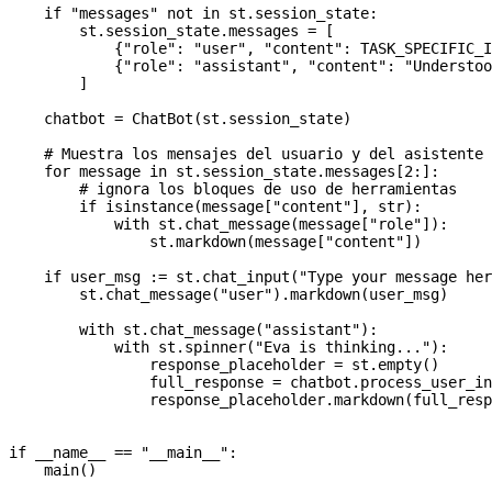
    if
 "messages"
 not
 in
 st.session_state:
        st.session_state.messages 
=
 [
            {
"role"
: 
"user"
, 
"content"
: 
TASK_SPECIFIC_
            {
"role"
: 
"assistant"
, 
"content"
: 
"Understoo
        ]
    chatbot 
=
 ChatBot(st.session_state)
    # Muestra los mensajes del usuario y del asistente 
    for
 message 
in
 st.session_state.messages[
2
:]:
        # ignora los bloques de uso de herramientas
        if
 isinstance
(message[
"content"
], 
str
):
            with
 st.chat_message(message[
"role"
]):
                st.markdown(message[
"content"
])
    if
 user_msg 
:=
 st.chat_input(
"Type your message her
        st.chat_message(
"user"
).markdown(user_msg)
        with
 st.chat_message(
"assistant"
):
            with
 st.spinner(
"Eva is thinking..."
):
                response_placeholder 
=
 st.empty()
                full_response 
=
 chatbot.process_user_in
                response_placeholder.markdown(full_resp
if
 __name__
 ==
 "__main__"
:
    main()