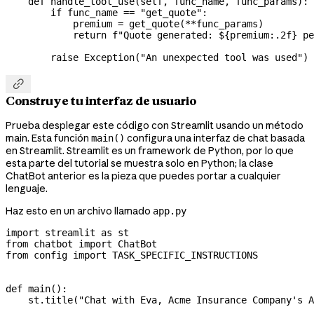
    def
 handle_tool_use
(
self
, 
func_name
, 
func_params
):
        if
 func_name 
==
 "get_quote"
:
            premium 
=
 get_quote(
**
func_params)
            return
 f
"Quote generated: $
{
premium
:.2f}
 pe
        raise
 Exception
(
"An unexpected tool was used"
)

Construye tu interfaz de usuario
Prueba desplegar este código con Streamlit usando un método
main. Esta función
configura una interfaz de chat basada
main()
en Streamlit. Streamlit es un framework de Python, por lo que
esta parte del tutorial se muestra solo en Python; la clase
ChatBot anterior es la pieza que puedes portar a cualquier
lenguaje.
Haz esto en un archivo llamado
app.py
import
 streamlit 
as
 st
from
 chatbot 
import
 ChatBot
from
 config 
import
 TASK_SPECIFIC_INSTRUCTIONS
def
 main
():
    st.title(
"Chat with Eva, Acme Insurance Company's A