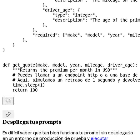
                },
                "driver_age"
: {
                    "type"
: 
"integer"
,
                    "description"
: 
"The age of the prim
                },
            },
            "required"
: [
"make"
, 
"model"
, 
"year"
, 
"mile
        },
    }
]
def
 get_quote
(
make
, 
model
, 
year
, 
mileage
, 
driver_age
):
    """Returns the premium per month in USD"""
    # Puedes llamar a un endpoint http o a una base de 
    # Aquí, simulamos un retraso de 1 segundo y devolve
    time.sleep(
1
)
    return
 100


Despliega tus prompts
Es difícil saber qué tan bien funciona tu prompt sin desplegarlo
en un entorno de producción de prueba y
ejecutar