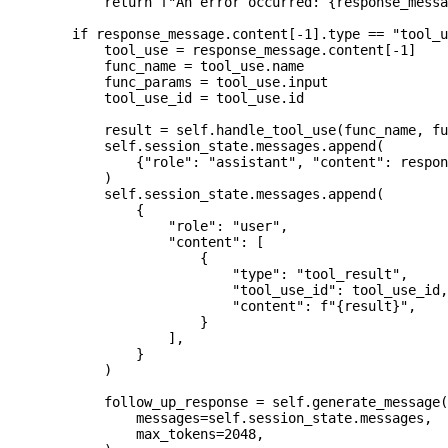
            return
 f
"An error occurred: 
{
response_messa
        if
 response_message.content[
-
1
].type 
==
 "tool_u
            tool_use 
=
 response_message.content[
-
1
]
            func_name 
=
 tool_use.name
            func_params 
=
 tool_use.input
            tool_use_id 
=
 tool_use.id
            result 
=
 self
.handle_tool_use(func_name, fu
            self
.session_state.messages.append(
                {
"role"
: 
"assistant"
, 
"content"
: respon
            )
            self
.session_state.messages.append(
                {
                    "role"
: 
"user"
,
                    "content"
: [
                        {
                            "type"
: 
"tool_result"
,
                            "tool_use_id"
: tool_use_id,
                            "content"
: 
f
"
{
result
}
"
,
                        }
                    ],
                }
            )
            follow_up_response 
=
 self
.generate_message(
                messages
=
self
.session_state.messages,
                max_tokens
=
2048
,