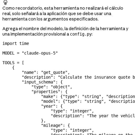

Como recordatorio, esta herramienta no realizará el cálculo
real, solo señalará a la aplicación que se debe usar una
herramienta con los argumentos especificados.
Agrega el nombre del modelo, la definición de la herramienta y
una implementación provisional a
:
config.py
import
 time
MODEL
 =
 "claude-opus-5"
TOOLS
 =
 [
    {
        "name"
: 
"get_quote"
,
        "description"
: 
"Calculate the insurance quote b
        "input_schema"
: {
            "type"
: 
"object"
,
            "properties"
: {
                "make"
: {
"type"
: 
"string"
, 
"description
                "model"
: {
"type"
: 
"string"
, 
"descriptio
                "year"
: {
                    "type"
: 
"integer"
,
                    "description"
: 
"The year the vehicl
                },
                "mileage"
: {
                    "type"
: 
"integer"
,
                    "description"
: 
"The mileage on the 