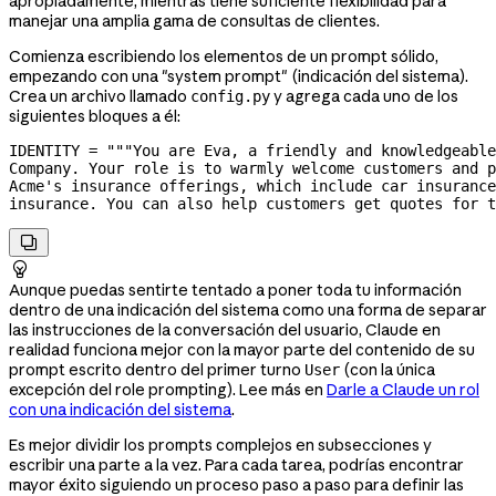
apropiadamente, mientras tiene suficiente flexibilidad para
manejar una amplia gama de consultas de clientes.
Comienza escribiendo los elementos de un prompt sólido,
empezando con una "system prompt" (indicación del sistema).
Crea un archivo llamado
y agrega cada uno de los
config.py
siguientes bloques a él:
IDENTITY
 =
 """You are Eva, a friendly and knowledgeable
Company. Your role is to warmly welcome customers and p
Acme's insurance offerings, which include car insurance
insurance. You can also help customers get quotes for t


Aunque puedas sentirte tentado a poner toda tu información
dentro de una indicación del sistema como una forma de separar
las instrucciones de la conversación del usuario, Claude en
realidad funciona mejor con la mayor parte del contenido de su
prompt escrito dentro del primer turno
(con la única
User
excepción del role prompting). Lee más en
Darle a Claude un rol
con una indicación del sistema
.
Es mejor dividir los prompts complejos en subsecciones y
escribir una parte a la vez. Para cada tarea, podrías encontrar
mayor éxito siguiendo un proceso paso a paso para definir las