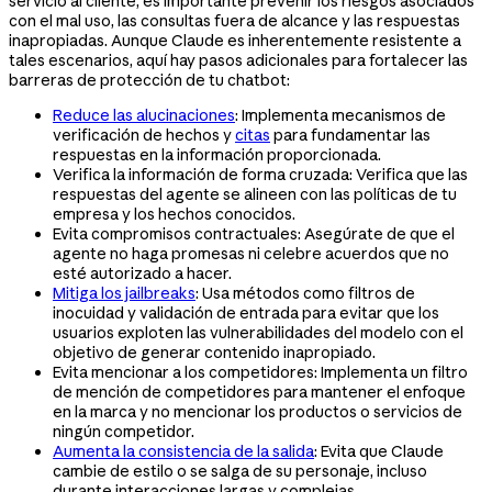
servicio al cliente, es importante prevenir los riesgos asociados
con el mal uso, las consultas fuera de alcance y las respuestas
inapropiadas. Aunque Claude es inherentemente resistente a
tales escenarios, aquí hay pasos adicionales para fortalecer las
barreras de protección de tu chatbot:
Reduce las alucinaciones
: Implementa mecanismos de
verificación de hechos y
citas
para fundamentar las
respuestas en la información proporcionada.
Verifica la información de forma cruzada: Verifica que las
respuestas del agente se alineen con las políticas de tu
empresa y los hechos conocidos.
Evita compromisos contractuales: Asegúrate de que el
agente no haga promesas ni celebre acuerdos que no
esté autorizado a hacer.
Mitiga los jailbreaks
: Usa métodos como filtros de
inocuidad y validación de entrada para evitar que los
usuarios exploten las vulnerabilidades del modelo con el
objetivo de generar contenido inapropiado.
Evita mencionar a los competidores: Implementa un filtro
de mención de competidores para mantener el enfoque
en la marca y no mencionar los productos o servicios de
ningún competidor.
Aumenta la consistencia de la salida
: Evita que Claude
cambie de estilo o se salga de su personaje, incluso
durante interacciones largas y complejas.