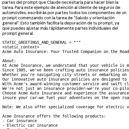
partes del prompt que Claude necesitaría para hacer bien la
tarea. Para este ejemplo de atención al cliente de seguros de
automóviles, escribirás por partes todos los componentes de un
prompt comenzando con la tarea de "Saludo y orientación
general". Esto también facilita la depuración de tu prompt, ya
que puedes ajustar más rápidamente partes individuales del
prompt general.
STATIC_GREETINGS_AND_GENERAL
 =
 """
<static_context>
Acme Auto Insurance: Your Trusted Companion on the Road
About:
At Acme Insurance, we understand that your vehicle is m
Since 1985, we've been crafting auto insurance policies
Whether you're navigating city streets or embarking on 
Our innovative auto insurance policies are designed to 
With Acme's award-winning customer service and swift cl
We're not just an insurance provider—we're your co-pilo
Choose Acme Auto Insurance and experience the assurance
insure your car—we fuel your adventures on the open roa
Note: We also offer specialized coverage for electric v
Acme Insurance offers the following products:
- Car insurance
- Electric car insurance