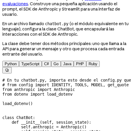
evaluaciones
. Construye una pequeña aplicación usando el
prompt, el SDK de Anthropic y Streamlit para una interfaz de
usuario.
En un archivo llamado
(o el módulo equivalente en tu
chatbot.py
lenguaje), configura la clase ChatBot, que encapsulará las
interacciones con el SDK de Anthropic.
La clase debe tener dos métodos principales: uno que llama a la
API para generar un mensaje y otro que procesa cada entrada
entrante del usuario.
Python
TypeScript
C#
Go
Java
PHP
Ruby

# En tu chatbot.py, importa esto desde el config.py que
# from config import IDENTITY, TOOLS, MODEL, get_quote
from
 anthropic 
import
 Anthropic
from
 dotenv 
import
 load_dotenv
load_dotenv()
class
 ChatBot
:
    def
 __init__
(
self
, 
session_state
):
        self
.anthropic 
=
 Anthropic()