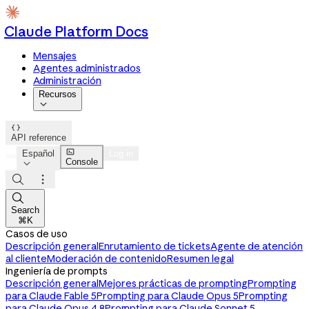
Claude Platform Docs
Mensajes
Agentes administrados
Administración
Recursos


API reference

Español
Log in
Console




Search
⌘K
Casos de uso
Descripción general
Enrutamiento de tickets
Agente de atención
al cliente
Moderación de contenido
Resumen legal
Ingeniería de prompts
Descripción general
Mejores prácticas de prompting
Prompting
para Claude Fable 5
Prompting para Claude Opus 5
Prompting
para Claude Opus 4.8
Prompting para Claude Sonnet 5