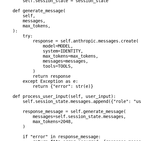
        self
.session_state 
=
 session_state
    def
 generate_message
(
        self
,
        messages
,
        max_tokens
,
    ):
        try
:
            response 
=
 self
.anthropic.messages.create(
                model
=
MODEL
,
                system
=
IDENTITY
,
                max_tokens
=
max_tokens,
                messages
=
messages,
                tools
=
TOOLS
,
            )
            return
 response
        except
 Exception
 as
 e:
            return
 {
"error"
: 
str
(e)}
    def
 process_user_input
(
self
, 
user_input
):
        self
.session_state.messages.append({
"role"
: 
"us
        response_message 
=
 self
.generate_message(
            messages
=
self
.session_state.messages,
            max_tokens
=
2048
,
        )
        if
 "error"
 in
 response_message: