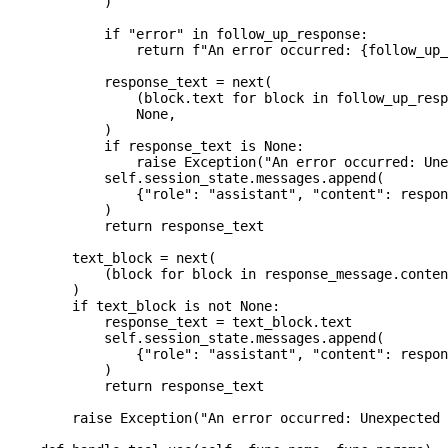
            )
            if
 "error"
 in
 follow_up_response:
                return
 f
"An error occurred: 
{
follow_up_
            response_text 
=
 next
(
                (block.text 
for
 block 
in
 follow_up_resp
                None
,
            )
            if
 response_text 
is
 None
:
                raise
 Exception
(
"An error occurred: Une
            self
.session_state.messages.append(
                {
"role"
: 
"assistant"
, 
"content"
: respon
            )
            return
 response_text
        text_block 
=
 next
(
            (block 
for
 block 
in
 response_message.conten
        )
        if
 text_block 
is
 not
 None
:
            response_text 
=
 text_block.text
            self
.session_state.messages.append(
                {
"role"
: 
"assistant"
, 
"content"
: respon
            )
            return
 response_text
        raise
 Exception
(
"An error occurred: Unexpected 