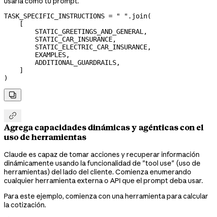
usarla como tu prompt.
TASK_SPECIFIC_INSTRUCTIONS
 =
 " "
.join(
    [
        STATIC_GREETINGS_AND_GENERAL
,
        STATIC_CAR_INSURANCE
,
        STATIC_ELECTRIC_CAR_INSURANCE
,
        EXAMPLES
,
        ADDITIONAL_GUARDRAILS
,
    ]
)


Agrega capacidades dinámicas y agénticas con el
uso de herramientas
Claude es capaz de tomar acciones y recuperar información
dinámicamente usando la funcionalidad de "tool use" (uso de
herramientas) del lado del cliente. Comienza enumerando
cualquier herramienta externa o API que el prompt deba usar.
Para este ejemplo, comienza con una herramienta para calcular
la cotización.