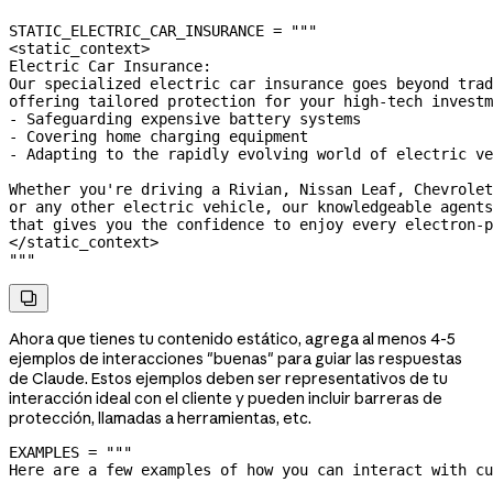
STATIC_ELECTRIC_CAR_INSURANCE
 =
 """
<static_context>
Electric Car Insurance:
Our specialized electric car insurance goes beyond trad
offering tailored protection for your high-tech investm
- Safeguarding expensive battery systems
- Covering home charging equipment
- Adapting to the rapidly evolving world of electric ve
Whether you're driving a Rivian, Nissan Leaf, Chevrolet
or any other electric vehicle, our knowledgeable agents
that gives you the confidence to enjoy every electron-p
</static_context>
"""

Ahora que tienes tu contenido estático, agrega al menos 4-5
ejemplos de interacciones "buenas" para guiar las respuestas
de Claude. Estos ejemplos deben ser representativos de tu
interacción ideal con el cliente y pueden incluir barreras de
protección, llamadas a herramientas, etc.
EXAMPLES
 =
 """
Here are a few examples of how you can interact with cu