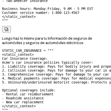
- Two-wheeler insurance
Business hours: Monday-Friday, 9 AM - 5 PM EST
Customer service number: 1-800-123-4567
</static_context>
"""

Luego haz lo mismo para tu información de seguros de
automóviles y seguros de automóviles eléctricos.
STATIC_CAR_INSURANCE
 =
 """
<static_context>
Car Insurance Coverage:
Acme's car insurance policies typically cover:
1. Liability coverage: Pays for bodily injury and prope
2. Collision coverage: Pays for damage to your car in a
3. Comprehensive coverage: Pays for damage to your car 
4. Medical payments coverage: Pays for medical expenses
5. Uninsured/underinsured motorist coverage: Protects y
Optional coverages include:
- Rental car reimbursement
- Roadside assistance
- New car replacement
</static_context>
"""