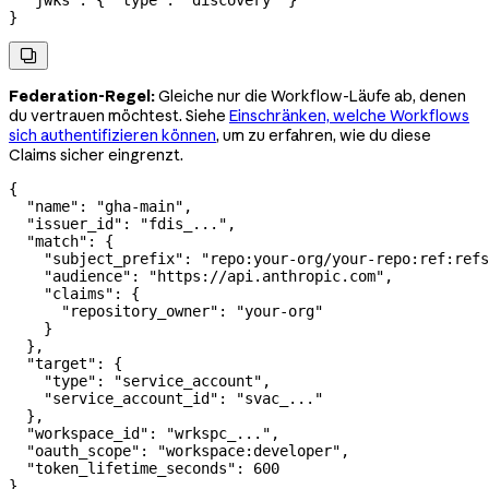
  "jwks"
: { 
"type"
: 
"discovery"
 }
}

Federation-Regel:
Gleiche nur die Workflow-Läufe ab, denen
du vertrauen möchtest. Siehe
Einschränken, welche Workflows
sich authentifizieren können
, um zu erfahren, wie du diese
Claims sicher eingrenzt.
{
  "name"
: 
"gha-main"
,
  "issuer_id"
: 
"fdis_..."
,
  "match"
: {
    "subject_prefix"
: 
"repo:your-org/your-repo:ref:refs
    "audience"
: 
"https://api.anthropic.com"
,
    "claims"
: {
      "repository_owner"
: 
"your-org"
    }
  },
  "target"
: {
    "type"
: 
"service_account"
,
    "service_account_id"
: 
"svac_..."
  },
  "workspace_id"
: 
"wrkspc_..."
,
  "oauth_scope"
: 
"workspace:developer"
,
  "token_lifetime_seconds"
: 
600
}