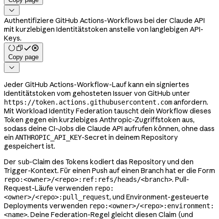

Authentifiziere GitHub Actions-Workflows bei der Claude API
mit kurzlebigen Identitätstoken anstelle von langlebigen API-
Keys.
Copy page

Jeder GitHub Actions-Workflow-Lauf kann ein signiertes
Identitätstoken vom gehosteten Issuer von GitHub unter
anfordern.
https://token.actions.githubusercontent.com
Mit Workload Identity Federation tauscht dein Workflow dieses
Token gegen ein kurzlebiges Anthropic-Zugriffstoken aus,
sodass deine CI-Jobs die Claude API aufrufen können, ohne dass
ein
-Secret in deinem Repository
ANTHROPIC_API_KEY
gespeichert ist.
Der
-Claim des Tokens kodiert das Repository und den
sub
Trigger-Kontext. Für einen Push auf einen Branch hat er die Form
. Pull-
repo:<owner>/<repo>:ref:refs/heads/<branch>
Request-Läufe verwenden
repo:
, und Environment-gesteuerte
<owner>/<repo>:pull_request
Deployments verwenden
repo:<owner>/<repo>:environment:
. Deine Federation-Regel gleicht diesen Claim (und
<name>