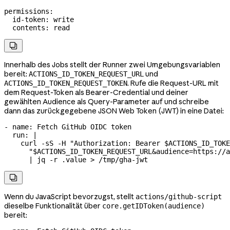
permissions
:
  id-token
: 
write
  contents
: 
read

Innerhalb des Jobs stellt der Runner zwei Umgebungsvariablen
bereit:
und
ACTIONS_ID_TOKEN_REQUEST_URL
. Rufe die Request-URL mit
ACTIONS_ID_TOKEN_REQUEST_TOKEN
dem Request-Token als Bearer-Credential und deiner
gewählten Audience als Query-Parameter auf und schreibe
dann das zurückgegebene JSON Web Token (JWT) in eine Datei:
- 
name
: 
Fetch GitHub OIDC token
  run
: 
|
    curl -sS -H "Authorization: Bearer $ACTIONS_ID_TOKE
      "$ACTIONS_ID_TOKEN_REQUEST_URL&audience=https://a
      | jq -r .value > /tmp/gha-jwt

Wenn du JavaScript bevorzugst, stellt
actions/github-script
dieselbe Funktionalität über
core.getIDToken(audience)
bereit: