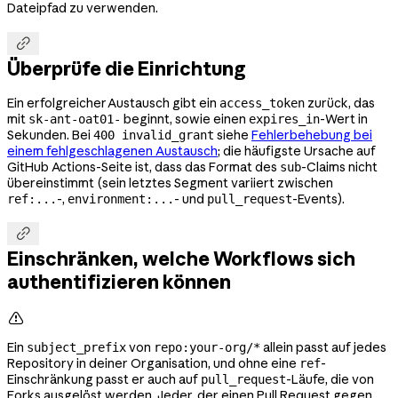
Dateipfad zu verwenden.

Überprüfe die Einrichtung
Ein erfolgreicher Austausch gibt ein
zurück, das
access_token
mit
beginnt, sowie einen
-Wert in
sk-ant-oat01-
expires_in
Sekunden. Bei
siehe
Fehlerbehebung bei
400 invalid_grant
einem fehlgeschlagenen Austausch
; die häufigste Ursache auf
GitHub Actions-Seite ist, dass das Format des
-Claims nicht
sub
übereinstimmt (sein letztes Segment variiert zwischen
-,
- und
-Events).
ref:...
environment:...
pull_request

Einschränken, welche Workflows sich
authentifizieren können

Ein
von
allein passt auf jedes
subject_prefix
repo:your-org/*
Repository in deiner Organisation, und ohne eine
-
ref
Einschränkung passt er auch auf
-Läufe, die von
pull_request
Forks ausgelöst werden. Jeder, der einen Pull Request gegen