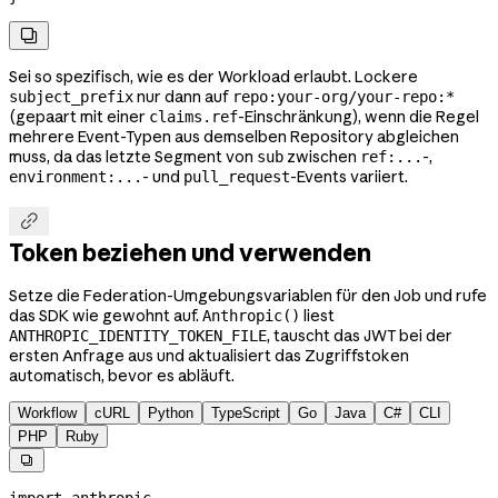

Sei so spezifisch, wie es der Workload erlaubt. Lockere
nur dann auf
subject_prefix
repo:your-org/your-repo:*
(gepaart mit einer
-Einschränkung), wenn die Regel
claims.ref
mehrere Event-Typen aus demselben Repository abgleichen
muss, da das letzte Segment von
zwischen
-,
sub
ref:...
- und
-Events variiert.
environment:...
pull_request

Token beziehen und verwenden
Setze die Federation-Umgebungsvariablen für den Job und rufe
das SDK wie gewohnt auf.
liest
Anthropic()
, tauscht das JWT bei der
ANTHROPIC_IDENTITY_TOKEN_FILE
ersten Anfrage aus und aktualisiert das Zugriffstoken
automatisch, bevor es abläuft.
Workflow
cURL
Python
TypeScript
Go
Java
C#
CLI
PHP
Ruby
