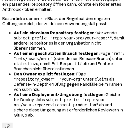
ein passendes Repository öffnen kann, könnte ein föderiertes
Anthropic-Token erhalten.
Beschränke den
-Block der Regel auf den engsten
match
Geltungsbereich, der zu deinem Anwendungsfall passt:
Auf ein einzelnes Repository festlegen:
Verwende
, damit
subject_prefix: "repo:your-org/your-repo:*"
andere Repositories in der Organisation nicht
übereinstimmen.
Auf einen geschützten Branch festlegen:
Füge
"ref":
(oder deinen Release-Branch) unter
"refs/heads/main"
hinzu, damit Pull-Request-Läufe und Feature-
claims
Branches nicht übereinstimmen.
Den Owner explizit festlegen:
Füge
unter
als
"repository_owner": "your-org"
claims
Defense-in-Depth-Prüfung gegen Randfälle beim Parsen
von
hinzu.
sub
Auf eine Deployment-Umgebung festlegen:
Gleiche
für Deploy-Jobs
subject_prefix: "repo:your-
ab und
org/your-repo:environment:production"
sichere diese Umgebung mit erforderlichen Reviewern in
GitHub ab.
