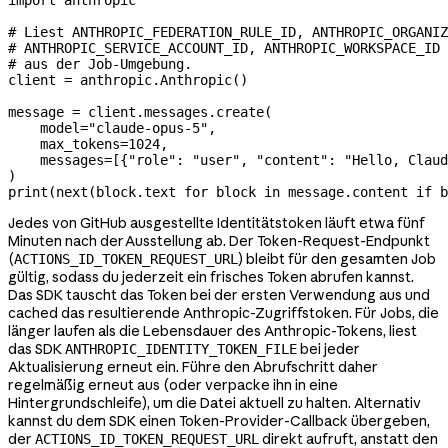
import
 anthropic
# Liest ANTHROPIC_FEDERATION_RULE_ID, ANTHROPIC_ORGANIZ
# ANTHROPIC_SERVICE_ACCOUNT_ID, ANTHROPIC_WORKSPACE_ID 
# aus der Job-Umgebung.
client 
=
 anthropic.Anthropic()
message 
=
 client.messages.create(
    model
=
"claude-opus-5"
,
    max_tokens
=
1024
,
    messages
=
[{
"role"
: 
"user"
, 
"content"
: 
"Hello, Claud
)
print
(
next
(block.text 
for
 block 
in
 message.content 
if
 b
Jedes von GitHub ausgestellte Identitätstoken läuft etwa fünf
Minuten nach der Ausstellung ab. Der Token-Request-Endpunkt
(
) bleibt für den gesamten Job
ACTIONS_ID_TOKEN_REQUEST_URL
gültig, sodass du jederzeit ein frisches Token abrufen kannst.
Das SDK tauscht das Token bei der ersten Verwendung aus und
cached das resultierende Anthropic-Zugriffstoken. Für Jobs, die
länger laufen als die Lebensdauer des Anthropic-Tokens, liest
das SDK
bei jeder
ANTHROPIC_IDENTITY_TOKEN_FILE
Aktualisierung erneut ein. Führe den Abrufschritt daher
regelmäßig erneut aus (oder verpacke ihn in eine
Hintergrundschleife), um die Datei aktuell zu halten. Alternativ
kannst du dem SDK einen Token-Provider-Callback übergeben,
der
direkt aufruft, anstatt den
ACTIONS_ID_TOKEN_REQUEST_URL