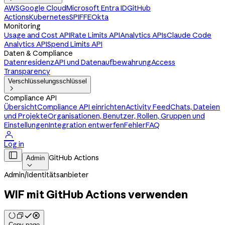
AWS
Google Cloud
Microsoft Entra ID
GitHub
Actions
Kubernetes
SPIFFE
Okta
Monitoring
Usage and Cost API
Rate Limits API
Analytics APIs
Claude Code
Analytics API
Spend Limits API
Daten & Compliance
Datenresidenz
API und Datenaufbewahrung
Access
Transparency
Verschlüsselungsschlüssel

Compliance API
Übersicht
Compliance API einrichten
Activity Feed
Chats, Dateien
und Projekte
Organisationen, Benutzer, Rollen, Gruppen und
Einstellungen
Integration entwerfen
Fehler
FAQ

Log in

GitHub Actions
Admin

Admin
/
Identitätsanbieter
WIF mit GitHub Actions verwenden
Copy page