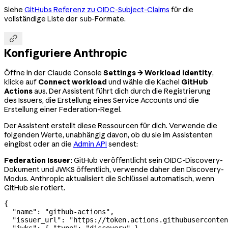
Siehe
GitHubs Referenz zu OIDC-Subject-Claims
für die
vollständige Liste der
-Formate.
sub

Konfiguriere Anthropic
Öffne in der Claude Console
Settings → Workload identity
,
klicke auf
Connect workload
und wähle die Kachel
GitHub
Actions
aus. Der Assistent führt dich durch die Registrierung
des Issuers, die Erstellung eines Service Accounts und die
Erstellung einer Federation-Regel.
Der Assistent erstellt diese Ressourcen für dich. Verwende die
folgenden Werte, unabhängig davon, ob du sie im Assistenten
eingibst oder an die
Admin API
sendest:
Federation Issuer:
GitHub veröffentlicht sein OIDC-Discovery-
Dokument und JWKS öffentlich, verwende daher den Discovery-
Modus. Anthropic aktualisiert die Schlüssel automatisch, wenn
GitHub sie rotiert.
{
  "name"
: 
"github-actions"
,
  "issuer_url"
: 
"https://token.actions.githubuserconten