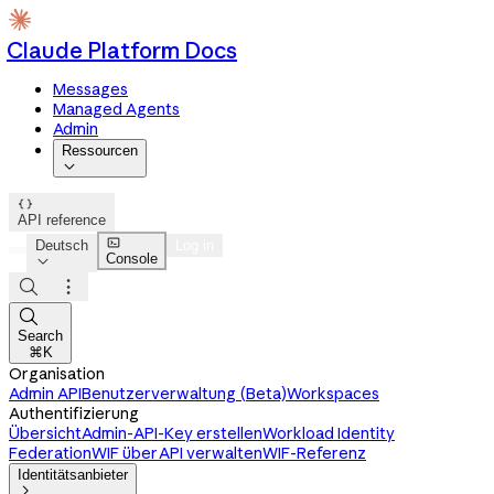
Claude Platform Docs
Messages
Managed Agents
Admin
Ressourcen


API reference

Deutsch
Log in
Console




Search
⌘K
Organisation
Admin API
Benutzerverwaltung (Beta)
Workspaces
Authentifizierung
Übersicht
Admin-API-Key erstellen
Workload Identity
Federation
WIF über API verwalten
WIF-Referenz
Identitätsanbieter
