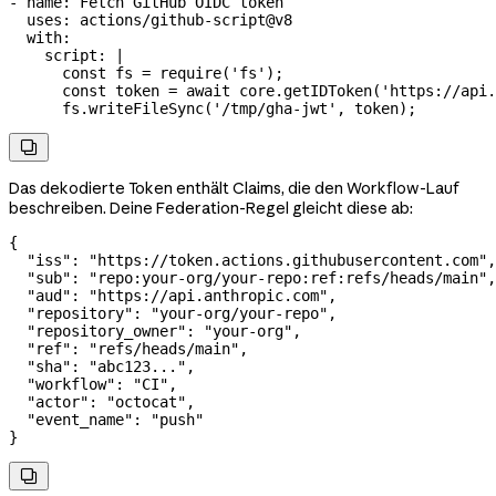
- 
name
: 
Fetch GitHub OIDC token
  uses
: 
actions/github-script@v8
  with
:
    script
: 
|
      const fs = require('fs');
      const token = await core.getIDToken('https://api.
      fs.writeFileSync('/tmp/gha-jwt', token);

Das dekodierte Token enthält Claims, die den Workflow-Lauf
beschreiben. Deine Federation-Regel gleicht diese ab:
{
  "iss"
: 
"https://token.actions.githubusercontent.com"
,
  "sub"
: 
"repo:your-org/your-repo:ref:refs/heads/main"
,
  "aud"
: 
"https://api.anthropic.com"
,
  "repository"
: 
"your-org/your-repo"
,
  "repository_owner"
: 
"your-org"
,
  "ref"
: 
"refs/heads/main"
,
  "sha"
: 
"abc123..."
,
  "workflow"
: 
"CI"
,
  "actor"
: 
"octocat"
,
  "event_name"
: 
"push"
}
