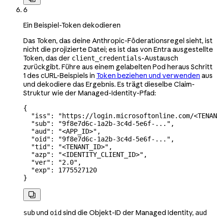
6
Ein Beispiel-Token dekodieren
Das Token, das deine Anthropic-Föderationsregel sieht, ist
nicht die projizierte Datei; es ist das von Entra ausgestellte
Token, das der
-Austausch
client_credentials
zurückgibt. Führe aus einem gelabelten Pod heraus Schritt
1 des cURL-Beispiels in
Token beziehen und verwenden
aus
und dekodiere das Ergebnis. Es trägt dieselbe Claim-
Struktur wie der Managed-Identity-Pfad:
{
  "iss"
: 
"https://login.microsoftonline.com/<TENAN
  "sub"
: 
"9f8e7d6c-1a2b-3c4d-5e6f-..."
,
  "aud"
: 
"<APP_ID>"
,
  "oid"
: 
"9f8e7d6c-1a2b-3c4d-5e6f-..."
,
  "tid"
: 
"<TENANT_ID>"
,
  "azp"
: 
"<IDENTITY_CLIENT_ID>"
,
  "ver"
: 
"2.0"
,
  "exp"
: 
1775527120
}

und
sind die Objekt-ID der Managed Identity,
sub
oid
aud