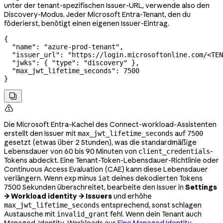
unter der tenant-spezifischen Issuer-URL, verwende also den
Discovery-Modus. Jeder Microsoft Entra-Tenant, den du
föderierst, benötigt einen eigenen Issuer-Eintrag.
{
  "name"
: 
"azure-prod-tenant"
,
  "issuer_url"
: 
"https://login.microsoftonline.com/<TEN
  "jwks"
: { 
"type"
: 
"discovery"
 },
  "max_jwt_lifetime_seconds"
: 
7500
}


Die Microsoft Entra-Kachel des Connect-workload-Assistenten
erstellt den Issuer mit
auf
max_jwt_lifetime_seconds
7500
gesetzt (etwas über 2 Stunden), was die standardmäßige
Lebensdauer von 60 bis 90 Minuten von
-
client_credentials
Tokens abdeckt. Eine Tenant-Token-Lebensdauer-Richtlinie oder
Continuous Access Evaluation (CAE) kann diese Lebensdauer
verlängern. Wenn
minus
deines dekodierten Tokens
exp
iat
7500 Sekunden überschreitet, bearbeite den Issuer in
Settings
→ Workload identity → Issuers
und erhöhe
entsprechend, sonst schlagen
max_jwt_lifetime_seconds
Austausche mit
fehl. Wenn dein Tenant auch
invalid_grant
Managed-Identity-Workloads aus
Eine Managed Identity