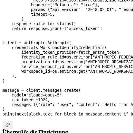
            headers
=
{
"Metadata"
: 
"true"
},
            params
=
{
"api-version"
: 
"2018-02-01"
, 
"resou
            timeout
=
5
,
        )
    response.raise_for_status()
    return
 response.json()[
"access_token"
]
client 
=
 anthropic.Anthropic(
    credentials
=
WorkloadIdentityCredentials(
        identity_token_provider
=
fetch_entra_token,
        federation_rule_id
=
os.environ[
"ANTHROPIC_FEDERA
        organization_id
=
os.environ[
"ANTHROPIC_ORGANIZAT
        service_account_id
=
os.environ[
"ANTHROPIC_SERVIC
        workspace_id
=
os.environ.get(
"ANTHROPIC_WORKSPAC
    ),
)
message 
=
 client.messages.create(
    model
=
"claude-opus-5"
,
    max_tokens
=
1024
,
    messages
=
[{
"role"
: 
"user"
, 
"content"
: 
"Hello from A
)
print
(
next
(block.text 
for
 block 
in
 message.content 
if
 b

Überprüfe die Einrichtung