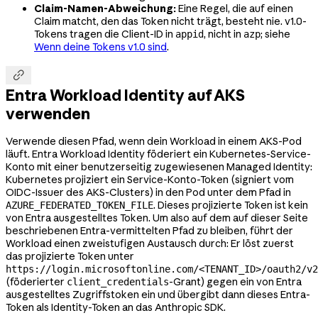
Claim-Namen-Abweichung:
Eine Regel, die auf einen
Claim matcht, den das Token nicht trägt, besteht nie. v1.0-
Tokens tragen die Client-ID in
, nicht in
; siehe
appid
azp
Wenn deine Tokens v1.0 sind
.

Entra Workload Identity auf AKS
verwenden
Verwende diesen Pfad, wenn dein Workload in einem AKS-Pod
läuft. Entra Workload Identity föderiert ein Kubernetes-Service-
Konto mit einer benutzerseitig zugewiesenen Managed Identity:
Kubernetes projiziert ein Service-Konto-Token (signiert vom
OIDC-Issuer des AKS-Clusters) in den Pod unter dem Pfad in
. Dieses projizierte Token ist kein
AZURE_FEDERATED_TOKEN_FILE
von Entra ausgestelltes Token. Um also auf dem auf dieser Seite
beschriebenen Entra-vermittelten Pfad zu bleiben, führt der
Workload einen zweistufigen Austausch durch: Er löst zuerst
das projizierte Token unter
https://login.microsoftonline.com/<TENANT_ID>/oauth2/v2
(föderierter
-Grant) gegen ein von Entra
client_credentials
ausgestelltes Zugriffstoken ein und übergibt dann dieses Entra-
Token als Identity-Token an das Anthropic SDK.