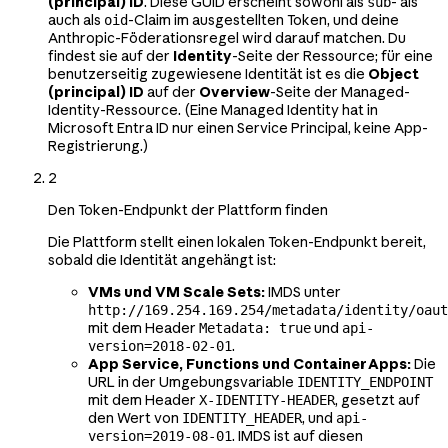
(principal) ID
. Diese GUID erscheint sowohl als
- als
sub
auch als
-Claim im ausgestellten Token, und deine
oid
Anthropic-Föderationsregel wird darauf matchen. Du
findest sie auf der
Identity
-Seite der Ressource; für eine
benutzerseitig zugewiesene Identität ist es die
Object
(principal) ID
auf der
Overview
-Seite der Managed-
Identity-Ressource. (Eine Managed Identity hat in
Microsoft Entra ID nur einen Service Principal, keine App-
Registrierung.)
2
Den Token-Endpunkt der Plattform finden
Die Plattform stellt einen lokalen Token-Endpunkt bereit,
sobald die Identität angehängt ist:
VMs und VM Scale Sets:
IMDS unter
http://169.254.169.254/metadata/identity/oaut
mit dem Header
und
Metadata: true
api-
.
version=2018-02-01
App Service, Functions und Container Apps:
Die
URL in der Umgebungsvariable
IDENTITY_ENDPOINT
mit dem Header
, gesetzt auf
X-IDENTITY-HEADER
den Wert von
, und
IDENTITY_HEADER
api-
. IMDS ist auf diesen
version=2019-08-01