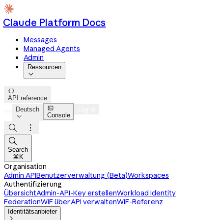
Claude Platform Docs
Messages
Managed Agents
Admin
Ressourcen


API reference

Deutsch
Log in
Console




Search
⌘K
Organisation
Admin API
Benutzerverwaltung (Beta)
Workspaces
Authentifizierung
Übersicht
Admin-API-Key erstellen
Workload Identity
Federation
WIF über API verwalten
WIF-Referenz
Identitätsanbieter
