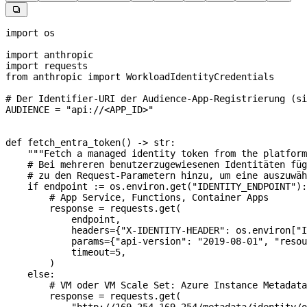

import
 os
import
 anthropic
import
 requests
from
 anthropic 
import
 WorkloadIdentityCredentials
# Der Identifier-URI der Audience-App-Registrierung (si
AUDIENCE
 =
 "api://<APP_ID>"
def
 fetch_entra_token
() -> 
str
:
    """Fetch a managed identity token from the platform
    # Bei mehreren benutzerzugewiesenen Identitäten füg
    # zu den Request-Parametern hinzu, um eine auszuwäh
    if
 endpoint 
:=
 os.environ.get(
"IDENTITY_ENDPOINT"
):
        # App Service, Functions, Container Apps
        response 
=
 requests.get(
            endpoint,
            headers
=
{
"X-IDENTITY-HEADER"
: os.environ[
"I
            params
=
{
"api-version"
: 
"2019-08-01"
, 
"resou
            timeout
=
5
,
        )
    else
:
        # VM oder VM Scale Set: Azure Instance Metadata
        response 
=
 requests.get(
            "http://169.254.169.254/metadata/identity/o