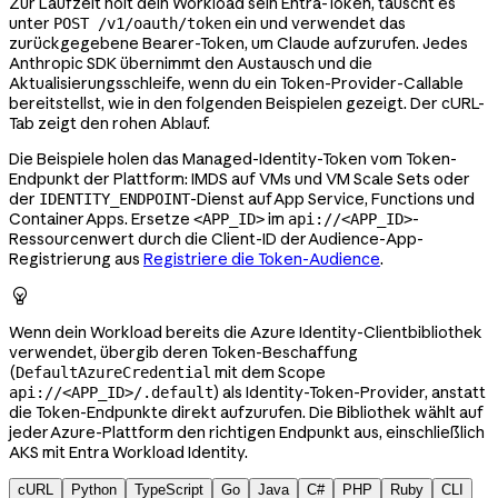
Zur Laufzeit holt dein Workload sein Entra-Token, tauscht es
unter
ein und verwendet das
POST /v1/oauth/token
zurückgegebene Bearer-Token, um Claude aufzurufen. Jedes
Anthropic SDK übernimmt den Austausch und die
Aktualisierungsschleife, wenn du ein Token-Provider-Callable
bereitstellst, wie in den folgenden Beispielen gezeigt. Der cURL-
Tab zeigt den rohen Ablauf.
Die Beispiele holen das Managed-Identity-Token vom Token-
Endpunkt der Plattform: IMDS auf VMs und VM Scale Sets oder
der
-Dienst auf App Service, Functions und
IDENTITY_ENDPOINT
Container Apps. Ersetze
im
-
<APP_ID>
api://<APP_ID>
Ressourcenwert durch die Client-ID der Audience-App-
Registrierung aus
Registriere die Token-Audience
.

Wenn dein Workload bereits die Azure Identity-Clientbibliothek
verwendet, übergib deren Token-Beschaffung
(
mit dem Scope
DefaultAzureCredential
) als Identity-Token-Provider, anstatt
api://<APP_ID>/.default
die Token-Endpunkte direkt aufzurufen. Die Bibliothek wählt auf
jeder Azure-Plattform den richtigen Endpunkt aus, einschließlich
AKS mit Entra Workload Identity.
cURL
Python
TypeScript
Go
Java
C#
PHP
Ruby
CLI