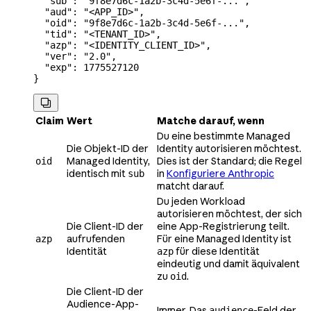
  "sub"
: 
"9f8e7d6c-1a2b-3c4d-5e6f-..."
,
  "aud"
: 
"<APP_ID>"
,
  "oid"
: 
"9f8e7d6c-1a2b-3c4d-5e6f-..."
,
  "tid"
: 
"<TENANT_ID>"
,
  "azp"
: 
"<IDENTITY_CLIENT_ID>"
,
  "ver"
: 
"2.0"
,
  "exp"
: 
1775527120
}

Claim
Wert
Matche darauf, wenn
Du eine bestimmte Managed
Die Objekt-ID der
Identity autorisieren möchtest.
Managed Identity,
Dies ist der Standard; die Regel
oid
identisch mit
in
Konfiguriere Anthropic
sub
matcht darauf.
Du jeden Workload
autorisieren möchtest, der sich
Die Client-ID der
eine App-Registrierung teilt.
aufrufenden
Für eine Managed Identity ist
azp
Identität
für diese Identität
azp
eindeutig und damit äquivalent
zu
.
oid
Die Client-ID der
Audience-App-
Immer. Das
-Feld der
audience