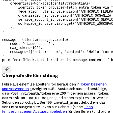
    credentials
=
WorkloadIdentityCredentials(
        identity_token_provider
=
fetch_entra_token_via_f
        federation_rule_id
=
os.environ[
"ANTHROPIC_FEDERA
        organization_id
=
os.environ[
"ANTHROPIC_ORGANIZAT
        service_account_id
=
os.environ[
"ANTHROPIC_SERVIC
        workspace_id
=
os.environ.get(
"ANTHROPIC_WORKSPAC
    ),
)
message 
=
 client.messages.create(
    model
=
"claude-opus-5"
,
    max_tokens
=
1024
,
    messages
=
[{
"role"
: 
"user"
, 
"content"
: 
"Hello from A
)
print
(
next
(block.text 
for
 block 
in
 message.content 
if
 b

Überprüfe die Einrichtung
Führe aus einem gelabelten Pod heraus den in
Token beziehen
und verwenden
gezeigten cURL-Austausch aus und bestätige,
dass
eine
mit einem
,
POST /v1/oauth/token
200
access_token
das mit
beginnt, und einem
-Wert in
sk-ant-oat01-
expires_in
Sekunden zurückgibt. Bei
dekodiere das
400 invalid_grant
von Entra ausgestellte Token aus Schritt 1 (siehe
Einen
fehlgeschlagenen Austausch beheben
für den Befehl) und prüfe