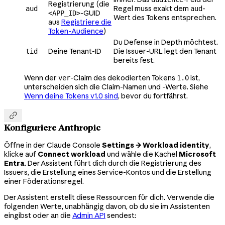
Registrierung (die
Regel muss exakt dem
-
aud
aud
-GUID
<APP_ID>
Wert des Tokens entsprechen.
aus
Registriere die
Token-Audience
)
Du Defense in Depth möchtest.
Deine Tenant-ID
Die Issuer-URL legt den Tenant
tid
bereits fest.
Wenn der
-Claim des dekodierten Tokens
ist,
ver
1.0
unterscheiden sich die Claim-Namen und -Werte. Siehe
Wenn deine Tokens v1.0 sind
, bevor du fortfährst.

Konfiguriere Anthropic
Öffne in der Claude Console
Settings → Workload identity
,
klicke auf
Connect workload
und wähle die Kachel
Microsoft
Entra
. Der Assistent führt dich durch die Registrierung des
Issuers, die Erstellung eines Service-Kontos und die Erstellung
einer Föderationsregel.
Der Assistent erstellt diese Ressourcen für dich. Verwende die
folgenden Werte, unabhängig davon, ob du sie im Assistenten
eingibst oder an die
Admin API
sendest: