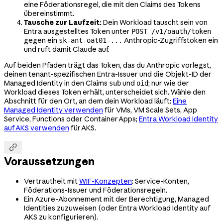
eine Föderationsregel, die mit den Claims des Tokens
übereinstimmt.
Tausche zur Laufzeit:
Dein Workload tauscht sein von
Entra ausgestelltes Token unter
POST /v1/oauth/token
gegen ein
Anthropic-Zugriffstoken ein
sk-ant-oat01-...
und ruft damit Claude auf.
Auf beiden Pfaden trägt das Token, das du Anthropic vorlegst,
deinen tenant-spezifischen Entra-Issuer und die Objekt-ID der
Managed Identity in den Claims
und
; nur wie der
sub
oid
Workload dieses Token erhält, unterscheidet sich. Wähle den
Abschnitt für den Ort, an dem dein Workload läuft:
Eine
Managed Identity verwenden
für VMs, VM Scale Sets, App
Service, Functions oder Container Apps;
Entra Workload Identity
auf AKS verwenden
für AKS.

Voraussetzungen
Vertrautheit mit
WIF-Konzepten
: Service-Konten,
Föderations-Issuer und Föderationsregeln.
Ein Azure-Abonnement mit der Berechtigung, Managed
Identities zuzuweisen (oder Entra Workload Identity auf
AKS zu konfigurieren).