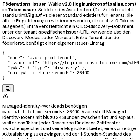
Föderations-Issuer:
Wähle
v2.0 (login.microsoftonline.com)
im
Token issuer
-Selektor des Assistenten. (Der Selektor steht
standardmäßig auf v1; dieser Standard existiert für Tenants, die
ältere Registrierungen wiederverwenden, die noch v1.0-Tokens
ausgeben.) Entra veröffentlicht ein OIDC-Discovery-Dokument
unter der tenant-spezifischen Issuer-URL, verwende also den
Discovery-Modus. Jeder Microsoft Entra-Tenant, den du
föderierst, benötigt einen eigenen Issuer-Eintrag.
{
  "name"
: 
"azure-prod-tenant"
,
  "issuer_url"
: 
"https://login.microsoftonline.com/<TEN
  "jwks"
: { 
"type"
: 
"discovery"
 },
  "max_jwt_lifetime_seconds"
: 
86400
}


Managed-Identity-Workloads benötigen
. Azure stellt Managed-
max_jwt_lifetime_seconds: 86400
Identity-Tokens mit bis zu 24 Stunden zwischen
und
aus,
iat
exp
weil es das Token jeder Ressource für dieses Zeitfenster
zwischenspeichert und keine Möglichkeit bietet, eine vorzeitige
Aktualisierung zu erzwingen, und der 1-Stunden-Standard des