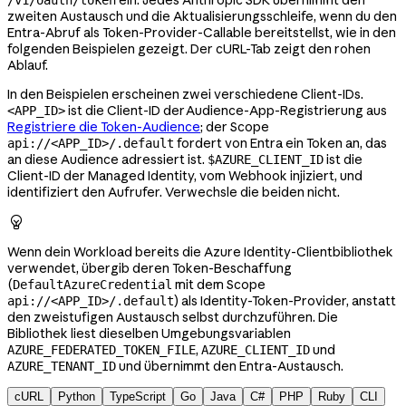
ein. Jedes Anthropic SDK übernimmt den
/v1/oauth/token
zweiten Austausch und die Aktualisierungsschleife, wenn du den
Entra-Abruf als Token-Provider-Callable bereitstellst, wie in den
folgenden Beispielen gezeigt. Der cURL-Tab zeigt den rohen
Ablauf.
In den Beispielen erscheinen zwei verschiedene Client-IDs.
ist die Client-ID der Audience-App-Registrierung aus
<APP_ID>
Registriere die Token-Audience
; der Scope
fordert von Entra ein Token an, das
api://<APP_ID>/.default
an diese Audience adressiert ist.
ist die
$AZURE_CLIENT_ID
Client-ID der Managed Identity, vom Webhook injiziert, und
identifiziert den Aufrufer. Verwechsle die beiden nicht.

Wenn dein Workload bereits die Azure Identity-Clientbibliothek
verwendet, übergib deren Token-Beschaffung
(
mit dem Scope
DefaultAzureCredential
) als Identity-Token-Provider, anstatt
api://<APP_ID>/.default
den zweistufigen Austausch selbst durchzuführen. Die
Bibliothek liest dieselben Umgebungsvariablen
,
und
AZURE_FEDERATED_TOKEN_FILE
AZURE_CLIENT_ID
und übernimmt den Entra-Austausch.
AZURE_TENANT_ID
cURL
Python
TypeScript
Go
Java
C#
PHP
Ruby
CLI