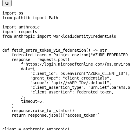

import
 os
from
 pathlib 
import
 Path
import
 anthropic
import
 requests
from
 anthropic 
import
 WorkloadIdentityCredentials
def
 fetch_entra_token_via_federation
() -> 
str
:
    federated_token 
=
 Path(os.environ[
"AZURE_FEDERATED_
    response 
=
 requests.post(
        f
"https://login.microsoftonline.com/
{
os.environ
        data
=
{
            "client_id"
: os.environ[
"AZURE_CLIENT_ID"
],
            "grant_type"
: 
"client_credentials"
,
            "scope"
: 
"api://<APP_ID>/.default"
,
            "client_assertion_type"
: 
"urn:ietf:params:o
            "client_assertion"
: federated_token,
        },
        timeout
=
5
,
    )
    response.raise_for_status()
    return
 response.json()[
"access_token"
]
client 
=
 anthropic.Anthropic(