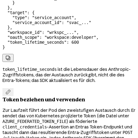
    }
  },
  "target"
: {
    "type"
: 
"service_account"
,
    "service_account_id"
: 
"svac_..."
  },
  "workspace_id"
: 
"wrkspc_..."
,
  "oauth_scope"
: 
"workspace:developer"
,
  "token_lifetime_seconds"
: 
600
}

ist die Lebensdauer des Anthropic-
token_lifetime_seconds
Zugriffstokens, das der Austausch zurückgibt, nicht die des
Entra-Tokens; das SDK aktualisiert es für dich.

Token beziehen und verwenden
Zur Laufzeit führt der Pod den zweistufigen Austausch durch: Er
sendet das von Kubernetes projizierte Token (die Datei unter
) als föderierte
AZURE_FEDERATED_TOKEN_FILE
-Assertion an Entras Token-Endpunkt und
client_credentials
tauscht dann das resultierende Entra-Zugriffstoken unter
POST