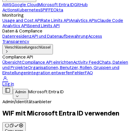
AWS
Google Cloud
Microsoft Entra ID
GitHub
Actions
Kubernetes
SPIFFE
Okta
Monitoring
Usage and Cost API
Rate Limits API
Analytics APIs
Claude Code
Analytics API
Spend Limits API
Daten & Compliance
Datenresidenz
API und Datenaufbewahrung
Access
Transparency
Verschlüsselungsschlüssel

Compliance API
Übersicht
Compliance API einrichten
Activity Feed
Chats, Dateien
und Projekte
Organisationen, Benutzer, Rollen, Gruppen und
Einstellungen
Integration entwerfen
Fehler
FAQ

Log in

Microsoft Entra ID
Admin

Admin
/
Identitätsanbieter
WIF mit Microsoft Entra ID verwenden
Copy page