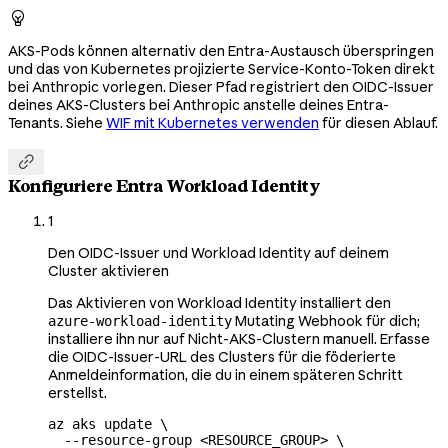

AKS-Pods können alternativ den Entra-Austausch überspringen
und das von Kubernetes projizierte Service-Konto-Token direkt
bei Anthropic vorlegen. Dieser Pfad registriert den OIDC-Issuer
deines AKS-Clusters bei Anthropic anstelle deines Entra-
Tenants. Siehe
WIF mit Kubernetes verwenden
für diesen Ablauf.

Konfiguriere Entra Workload Identity
1
Den OIDC-Issuer und Workload Identity auf deinem
Cluster aktivieren
Das Aktivieren von Workload Identity installiert den
Mutating Webhook für dich;
azure-workload-identity
installiere ihn nur auf Nicht-AKS-Clustern manuell. Erfasse
die OIDC-Issuer-URL des Clusters für die föderierte
Anmeldeinformation, die du in einem späteren Schritt
erstellst.
az
 aks
 update
 \
  --resource-group
 <
RESOURCE_GROU
P
>
 \