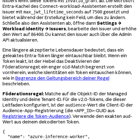
Issuers lehnt diese Tokens mit
ab. Die Microsoft
invalid_grant
Entra-Kachel des Connect-workload-Assistenten erstellt den
Issuer mit
auf
gesetzt und
max_jwt_lifetime_seconds
7500
bietet während der Erstellung kein Feld, um dies zu ändern.
Schließe also den Assistenten ab, öffne dann
Settings →
Workload identity → Issuers
, bearbeite den Issuer und erhöhe
den Wert auf
. Du kannst den Issuer auch über die Admin
86400
API aktualisieren.
Eine längere akzeptierte Lebensdauer bedeutet, dass ein
geleaktes Entra-Token länger eintauschbar bleibt. Wenn ein
Token leakt, ist der Hebel das Deaktivieren der
Föderationsregel; ein enger
-Match begrenzt von
oid
vornherein, welche Identitäten ein Token eintauschen können,
wie in
Begrenze den Geltungsbereich deiner Regel
beschrieben.
Föderationsregel:
Matche auf die Objekt-ID der Managed
Identity und deine Tenant-ID. Für die v2.0-Tokens, die dieser
Leitfaden konfiguriert, ist der
-Wert die Client-ID der
audience
Audience-App-Registrierung (die
-GUID aus
<APP_ID>
Registriere die Token-Audience
). Verwende den exakten
-
aud
Wert aus deinem dekodierten Token.
{
  "name"
: 
"azure-inference-worker"
,