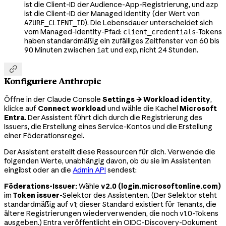
ist die Client-ID der Audience-App-Registrierung, und
azp
ist die Client-ID der Managed Identity (der Wert von
). Die Lebensdauer unterscheidet sich
AZURE_CLIENT_ID
vom Managed-Identity-Pfad:
-Tokens
client_credentials
haben standardmäßig ein zufälliges Zeitfenster von 60 bis
90 Minuten zwischen
und
, nicht 24 Stunden.
iat
exp

Konfiguriere Anthropic
Öffne in der Claude Console
Settings → Workload identity
,
klicke auf
Connect workload
und wähle die Kachel
Microsoft
Entra
. Der Assistent führt dich durch die Registrierung des
Issuers, die Erstellung eines Service-Kontos und die Erstellung
einer Föderationsregel.
Der Assistent erstellt diese Ressourcen für dich. Verwende die
folgenden Werte, unabhängig davon, ob du sie im Assistenten
eingibst oder an die
Admin API
sendest:
Föderations-Issuer:
Wähle
v2.0 (login.microsoftonline.com)
im
Token issuer
-Selektor des Assistenten. (Der Selektor steht
standardmäßig auf v1; dieser Standard existiert für Tenants, die
ältere Registrierungen wiederverwenden, die noch v1.0-Tokens
ausgeben.) Entra veröffentlicht ein OIDC-Discovery-Dokument