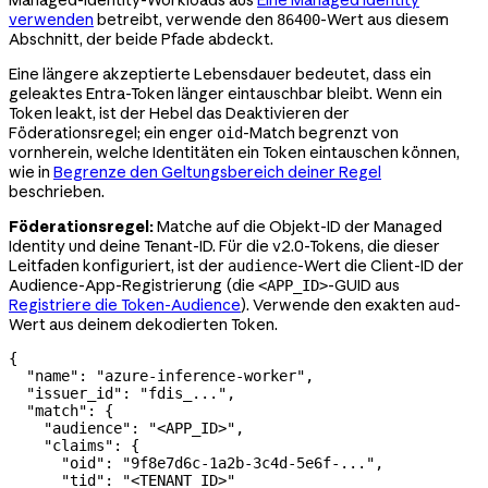
verwenden
betreibt, verwende den
-Wert aus diesem
86400
Abschnitt, der beide Pfade abdeckt.
Eine längere akzeptierte Lebensdauer bedeutet, dass ein
geleaktes Entra-Token länger eintauschbar bleibt. Wenn ein
Token leakt, ist der Hebel das Deaktivieren der
Föderationsregel; ein enger
-Match begrenzt von
oid
vornherein, welche Identitäten ein Token eintauschen können,
wie in
Begrenze den Geltungsbereich deiner Regel
beschrieben.
Föderationsregel:
Matche auf die Objekt-ID der Managed
Identity und deine Tenant-ID. Für die v2.0-Tokens, die dieser
Leitfaden konfiguriert, ist der
-Wert die Client-ID der
audience
Audience-App-Registrierung (die
-GUID aus
<APP_ID>
Registriere die Token-Audience
). Verwende den exakten
-
aud
Wert aus deinem dekodierten Token.
{
  "name"
: 
"azure-inference-worker"
,
  "issuer_id"
: 
"fdis_..."
,
  "match"
: {
    "audience"
: 
"<APP_ID>"
,
    "claims"
: {
      "oid"
: 
"9f8e7d6c-1a2b-3c4d-5e6f-..."
,
      "tid"
: 
"<TENANT_ID>"