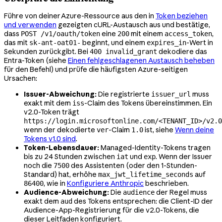
Führe von deiner Azure-Ressource aus den in
Token beziehen
und verwenden
gezeigten cURL-Austausch aus und bestätige,
dass
eine
mit einem
,
POST /v1/oauth/token
200
access_token
das mit
beginnt, und einem
-Wert in
sk-ant-oat01-
expires_in
Sekunden zurückgibt. Bei
dekodiere das
400 invalid_grant
Entra-Token (siehe
Einen fehlgeschlagenen Austausch beheben
für den Befehl) und prüfe die häufigsten Azure-seitigen
Ursachen:
Issuer-Abweichung:
Die registrierte
muss
issuer_url
exakt mit dem
-Claim des Tokens übereinstimmen. Ein
iss
v2.0-Token trägt
https://login.microsoftonline.com/<TENANT_ID>/v2.0
wenn der dekodierte
-Claim
ist, siehe
Wenn deine
ver
1.0
Tokens v1.0 sind
.
Token-Lebensdauer:
Managed-Identity-Tokens tragen
bis zu 24 Stunden zwischen
und
. Wenn der Issuer
iat
exp
noch die
des Assistenten (oder den 1-Stunden-
7500
Standard) hat, erhöhe
auf
max_jwt_lifetime_seconds
, wie in
Konfiguriere Anthropic
beschrieben.
86400
Audience-Abweichung:
Die
der Regel muss
audience
exakt dem
des Tokens entsprechen: die Client-ID der
aud
Audience-App-Registrierung für die v2.0-Tokens, die
dieser Leitfaden konfiguriert.