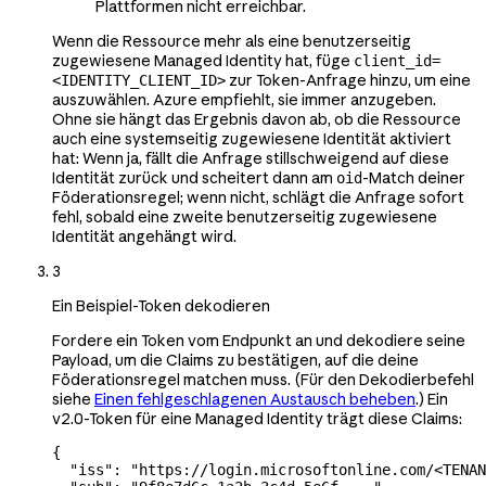
Plattformen nicht erreichbar.
Wenn die Ressource mehr als eine benutzerseitig
zugewiesene Managed Identity hat, füge
client_id=
zur Token-Anfrage hinzu, um eine
<IDENTITY_CLIENT_ID>
auszuwählen. Azure empfiehlt, sie immer anzugeben.
Ohne sie hängt das Ergebnis davon ab, ob die Ressource
auch eine systemseitig zugewiesene Identität aktiviert
hat: Wenn ja, fällt die Anfrage stillschweigend auf diese
Identität zurück und scheitert dann am
-Match deiner
oid
Föderationsregel; wenn nicht, schlägt die Anfrage sofort
fehl, sobald eine zweite benutzerseitig zugewiesene
Identität angehängt wird.
3
Ein Beispiel-Token dekodieren
Fordere ein Token vom Endpunkt an und dekodiere seine
Payload, um die Claims zu bestätigen, auf die deine
Föderationsregel matchen muss. (Für den Dekodierbefehl
siehe
Einen fehlgeschlagenen Austausch beheben
.) Ein
v2.0-Token für eine Managed Identity trägt diese Claims:
{
  "iss"
: 
"https://login.microsoftonline.com/<TENAN