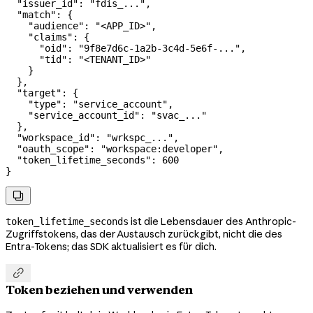
  "issuer_id"
: 
"fdis_..."
,
  "match"
: {
    "audience"
: 
"<APP_ID>"
,
    "claims"
: {
      "oid"
: 
"9f8e7d6c-1a2b-3c4d-5e6f-..."
,
      "tid"
: 
"<TENANT_ID>"
    }
  },
  "target"
: {
    "type"
: 
"service_account"
,
    "service_account_id"
: 
"svac_..."
  },
  "workspace_id"
: 
"wrkspc_..."
,
  "oauth_scope"
: 
"workspace:developer"
,
  "token_lifetime_seconds"
: 
600
}

ist die Lebensdauer des Anthropic-
token_lifetime_seconds
Zugriffstokens, das der Austausch zurückgibt, nicht die des
Entra-Tokens; das SDK aktualisiert es für dich.

Token beziehen und verwenden