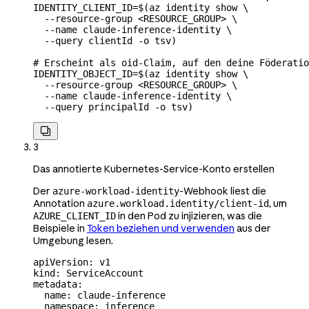
IDENTITY_CLIENT_ID
=
$(
az
 identity
 show
 \
  --resource-group
 <
RESOURCE_GROU
P
>
 \
  --name
 claude-inference-identity
 \
  --query
 clientId
 -o
 tsv
)
# Erscheint als oid-Claim, auf den deine Föderatio
IDENTITY_OBJECT_ID
=
$(
az
 identity
 show
 \
  --resource-group
 <
RESOURCE_GROU
P
>
 \
  --name
 claude-inference-identity
 \
  --query
 principalId
 -o
 tsv
)

3
Das annotierte Kubernetes-Service-Konto erstellen
Der
-Webhook liest die
azure-workload-identity
Annotation
, um
azure.workload.identity/client-id
in den Pod zu injizieren, was die
AZURE_CLIENT_ID
Beispiele in
Token beziehen und verwenden
aus der
Umgebung lesen.
apiVersion
: 
v1
kind
: 
ServiceAccount
metadata
:
  name
: 
claude-inference
  namespace
: 
inference