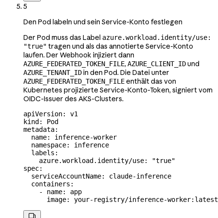
5
Den Pod labeln und sein Service-Konto festlegen
Der Pod muss das Label
azure.workload.identity/use:
tragen und als das annotierte Service-Konto
"true"
laufen. Der Webhook injiziert dann
,
und
AZURE_FEDERATED_TOKEN_FILE
AZURE_CLIENT_ID
in den Pod. Die Datei unter
AZURE_TENANT_ID
enthält das von
AZURE_FEDERATED_TOKEN_FILE
Kubernetes projizierte Service-Konto-Token, signiert vom
OIDC-Issuer des AKS-Clusters.
apiVersion
: 
v1
kind
: 
Pod
metadata
:
  name
: 
inference-worker
  namespace
: 
inference
  labels
:
    azure.workload.identity/use
: 
"true"
spec
:
  serviceAccountName
: 
claude-inference
  containers
:
    - 
name
: 
app
      image
: 
your-registry/inference-worker:latest
