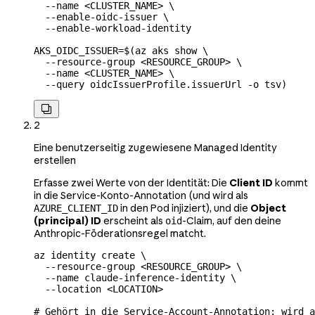
  --name
 <
CLUSTER_NAM
E
>
 \
  --enable-oidc-issuer
 \
  --enable-workload-identity
AKS_OIDC_ISSUER
=
$(
az
 aks
 show
 \
  --resource-group
 <
RESOURCE_GROU
P
>
 \
  --name
 <
CLUSTER_NAM
E
>
 \
  --query
 oidcIssuerProfile.issuerUrl
 -o
 tsv
)

2
Eine benutzerseitig zugewiesene Managed Identity
erstellen
Erfasse zwei Werte von der Identität: Die
Client ID
kommt
in die Service-Konto-Annotation (und wird als
in den Pod injiziert), und die
Object
AZURE_CLIENT_ID
(principal) ID
erscheint als
-Claim, auf den deine
oid
Anthropic-Föderationsregel matcht.
az
 identity
 create
 \
  --resource-group
 <
RESOURCE_GROU
P
>
 \
  --name
 claude-inference-identity
 \
  --location
 <
LOCATIO
N
>
# Gehört in die Service-Account-Annotation; wird a