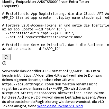
Identity-Endpunkten,
vom Entra-Token-
AADSTS500011
Endpunkt).
# Erstelle die App-Registrierung, die die Claude API-Au
APP_ID
=
$(
az
 ad
 app
 create
 --display-name
 claude-api-fe
# Fordere v2.0-Access-Tokens an und setze die Identifie
az
 ad
 app
 update
 --id
 "
$APP_ID
"
 \
  --identifier-uris
 "api://
$APP_ID
"
 \
  --set
 api.requestedAccessTokenVersion=
2
# Erstelle den Service Principal, damit die Audience in
az
 ad
 sp
 create
 --id
 "
$APP_ID
"


Verwende das Identifier-URI-Format
. Entra
api://<APP_ID>
beschränkt
-Identifier-URIs auf verifizierte Domains
https://
deines eigenen Tenants, sodass eine URI wie
in den meisten Tenants nicht
https://api.anthropic.com
registriert werden kann;
wird überall
api://<APP_ID>
akzeptiert. Mit
sind Tokens
requestedAccessTokenVersion: 2
für diese Audience v2.0, wovon dieser Leitfaden ausgeht. Wenn
du eine bestehende Registrierung wiederverwendest, die v1.0-
Tokens ausgibt, siehe
Wenn deine Tokens v1.0 sind
.