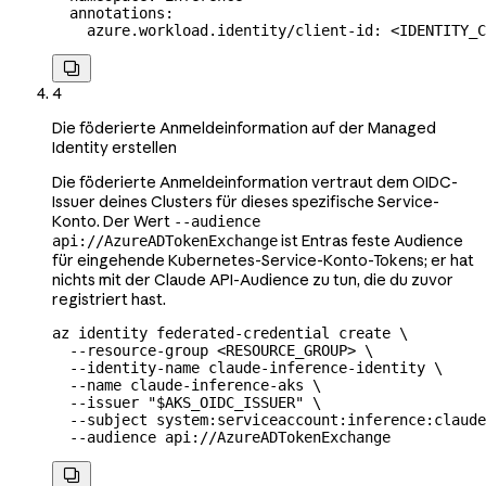
  annotations
:
    azure.workload.identity/client-id
: 
<IDENTITY_C

4
Die föderierte Anmeldeinformation auf der Managed
Identity erstellen
Die föderierte Anmeldeinformation vertraut dem OIDC-
Issuer deines Clusters für dieses spezifische Service-
Konto. Der Wert
--audience
ist Entras feste Audience
api://AzureADTokenExchange
für eingehende Kubernetes-Service-Konto-Tokens; er hat
nichts mit der Claude API-Audience zu tun, die du zuvor
registriert hast.
az
 identity
 federated-credential
 create
 \
  --resource-group
 <
RESOURCE_GROU
P
>
 \
  --identity-name
 claude-inference-identity
 \
  --name
 claude-inference-aks
 \
  --issuer
 "
$AKS_OIDC_ISSUER
"
 \
  --subject
 system:serviceaccount:inference:claude
  --audience
 api://AzureADTokenExchange
