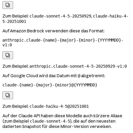

Zum Beispiel:
,
claude-sonnet-4-5-20250929
claude-haiku-4-
5-20251001
Auf Amazon Bedrock verwenden diese das Format:
anthropic.claude-{name}-{major}-{minor}-{YYYYMMDD}-
v1:0

Zum Beispiel:
anthropic.claude-sonnet-4-5-20250929-v1:0
Auf Google Cloud wird das Datum mit
abgetrennt:
@
claude-{name}-{major}-{minor}@{YYYYMMDD}

Zum Beispiel:
claude-haiku-4-5@20251001
Auf der Claude API haben diese Modelle auch kürzere Aliase
(zum Beispiel
), die auf den neuesten
claude-sonnet-4-5
datierten Snapshot für diese Minor-Version verweisen.