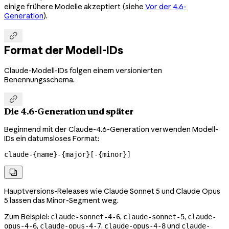
einige frühere Modelle akzeptiert (siehe
Vor der 4.6-
Generation
).

Format der Modell-IDs
Claude-Modell-IDs folgen einem versionierten
Benennungsschema.

Die 4.6-Generation und später
Beginnend mit der Claude-4.6-Generation verwenden Modell-
IDs ein datumsloses Format:
claude-{name}-{major}[-{minor}]

Hauptversions-Releases wie Claude Sonnet 5 und Claude Opus
5 lassen das Minor-Segment weg.
Zum Beispiel:
,
,
claude-sonnet-4-6
claude-sonnet-5
claude-
,
,
und
opus-4-6
claude-opus-4-7
claude-opus-4-8
claude-