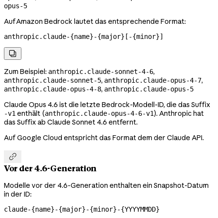
opus-5
Auf Amazon Bedrock lautet das entsprechende Format:
anthropic.claude-{name}-{major}[-{minor}]

Zum Beispiel:
,
anthropic.claude-sonnet-4-6
,
,
anthropic.claude-sonnet-5
anthropic.claude-opus-4-7
,
anthropic.claude-opus-4-8
anthropic.claude-opus-5
Claude Opus 4.6 ist die letzte Bedrock-Modell-ID, die das Suffix
enthält (
). Anthropic hat
-v1
anthropic.claude-opus-4-6-v1
das Suffix ab Claude Sonnet 4.6 entfernt.
Auf Google Cloud entspricht das Format dem der Claude API.

Vor der 4.6-Generation
Modelle vor der 4.6-Generation enthalten ein Snapshot-Datum
in der ID:
claude-{name}-{major}-{minor}-{YYYYMMDD}