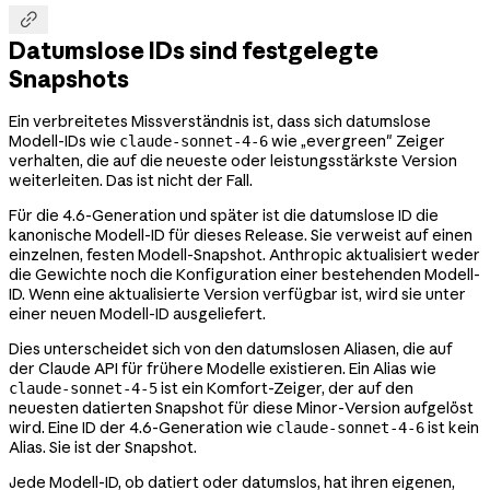

Datumslose IDs sind festgelegte
Snapshots
Ein verbreitetes Missverständnis ist, dass sich datumslose
Modell-IDs wie
wie „evergreen" Zeiger
claude-sonnet-4-6
verhalten, die auf die neueste oder leistungsstärkste Version
weiterleiten. Das ist nicht der Fall.
Für die 4.6-Generation und später ist die datumslose ID die
kanonische Modell-ID für dieses Release. Sie verweist auf einen
einzelnen, festen Modell-Snapshot. Anthropic aktualisiert weder
die Gewichte noch die Konfiguration einer bestehenden Modell-
ID. Wenn eine aktualisierte Version verfügbar ist, wird sie unter
einer neuen Modell-ID ausgeliefert.
Dies unterscheidet sich von den datumslosen Aliasen, die auf
der Claude API für frühere Modelle existieren. Ein Alias wie
ist ein Komfort-Zeiger, der auf den
claude-sonnet-4-5
neuesten datierten Snapshot für diese Minor-Version aufgelöst
wird. Eine ID der 4.6-Generation wie
ist kein
claude-sonnet-4-6
Alias. Sie ist der Snapshot.
Jede Modell-ID, ob datiert oder datumslos, hat ihren eigenen,