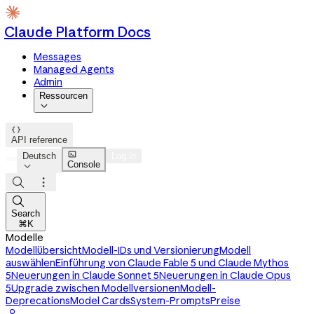
Claude Platform Docs
Messages
Managed Agents
Admin
Ressourcen


API reference

Deutsch
Log in
Console




Search
⌘K
Modelle
Modellübersicht
Modell-IDs und Versionierung
Modell
auswählen
Einführung von Claude Fable 5 und Claude Mythos
5
Neuerungen in Claude Sonnet 5
Neuerungen in Claude Opus
5
Upgrade zwischen Modellversionen
Modell-
Deprecations
Model Cards
System-Prompts
Preise