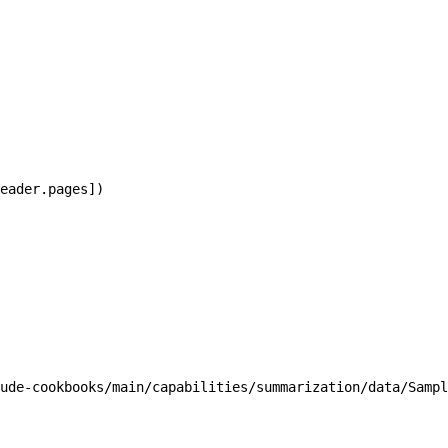
eader.pages])
ude-cookbooks/main/capabilities/summarization/data/Sampl