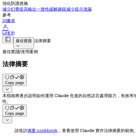
強化防護措施
減少幻覺
提高輸出一致性
緩解越獄
減少提示洩漏
參考
詞彙表

Log in

法律摘要
最佳實踐

最佳實踐
/
使用案例
法律摘要
Copy page

本指南將逐步說明如何運用 Claude 先進的自然語言處理能力，有
性。
Copy page

請造訪
摘要 cookbook
，查看使用 Claude 實作法律摘要的範例