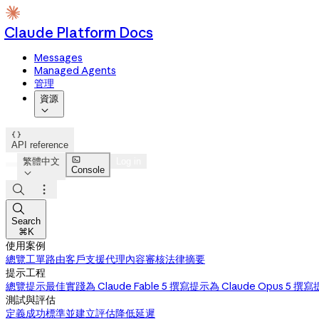
Claude Platform Docs
Messages
Managed Agents
管理
資源


API reference

繁體中文
Log in
Console




Search
⌘K
使用案例
總覽
工單路由
客戶支援代理
內容審核
法律摘要
提示工程
總覽
提示最佳實踐
為 Claude Fable 5 撰寫提示
為 Claude Opus 5 撰
測試與評估
定義成功標準並建立評估
降低延遲