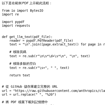
以下是在範例 PDF 上示範此流程：
from
 io 
import
 BytesIO
import
 re
import
 pypdf
import
 requests
def
 get_llm_text
(
pdf_file
):
    reader 
=
 pypdf.PdfReader(pdf_file)
    text 
=
 "
\n
"
.join([page.extract_text() 
for
 page 
in
 r
    # 移除頁碼
    text 
=
 re.sub(
r
"
\n
\s
*
\d
+
\s
*
\n
"
, 
"
\n
"
, text)
    # 移除多餘的空白
    text 
=
 re.sub(
r
"
\s
+
"
, 
" "
, text)
    return
 text
# 從 GitHub 儲存庫建立完整的 URL
url 
=
 "https://raw.githubusercontent.com/anthropics/cla
url 
=
 url.replace(
" "
, 
"%20"
)
# 將 PDF 檔案下載到記憶體中