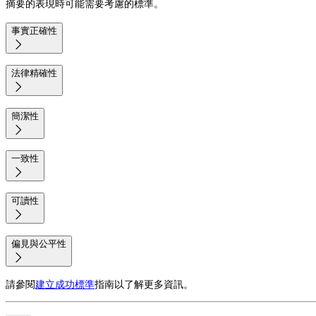
摘要的表現時可能需要考慮的標準。
事實正確性

法律精確性

簡潔性

一致性

可讀性

偏見與公平性

請參閱
建立成功標準
指南以了解更多資訊。