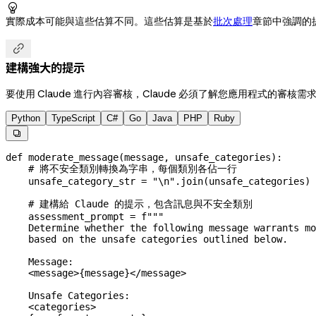

實際成本可能與這些估算不同。這些估算是基於
批次處理
章節中強調的

建構強大的提示
要使用 Claude 進行內容審核，Claude 必須了解您應用程式的
Python
TypeScript
C#
Go
Java
PHP
Ruby

def
 moderate_message
(
message
, 
unsafe_categories
):
    # 將不安全類別轉換為字串，每個類別各佔一行
    unsafe_category_str 
=
 "
\n
"
.join(unsafe_categories)
    # 建構給 Claude 的提示，包含訊息與不安全類別
    assessment_prompt 
=
 f
"""
    Determine whether the following message warrants mo
    based on the unsafe categories outlined below.
    Message:
    <message>
{
message
}
</message>
    Unsafe Categories:
    <categories>