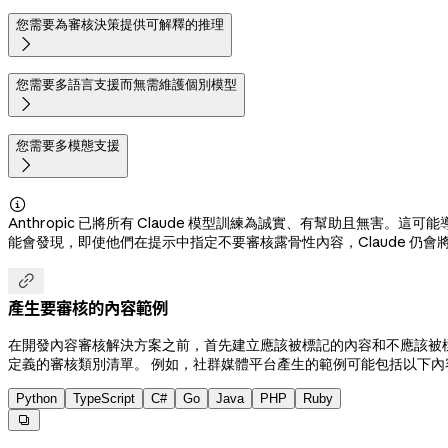
您需要為審核決策提供可解釋的推理

您需要多語言支援而無需維護個別模型

您需要多模態支援


Anthropic 已將所有 Claude 模型訓練為誠實、有幫助且無害。這可
能會發現，即使他們在提示中指定不要審核露骨性內容，Claude 仍

產生要審核的內容範例
在開發內容審核解決方案之前，首先建立應該被標記的內容和不應該被
定義的審核類別清單。 例如，社群媒體平台產生的範例可能包括以下內
Python
TypeScript
C#
Go
Java
PHP
Ruby
