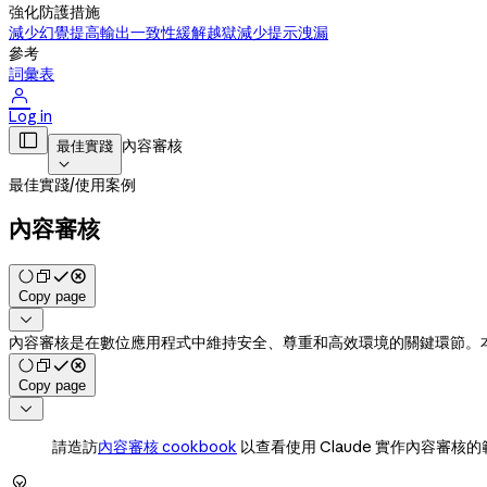
強化防護措施
減少幻覺
提高輸出一致性
緩解越獄
減少提示洩漏
參考
詞彙表

Log in

內容審核
最佳實踐

最佳實踐
/
使用案例
內容審核
Copy page

內容審核是在數位應用程式中維持安全、尊重和高效環境的關鍵環節。本指
Copy page

請造訪
內容審核 cookbook
以查看使用 Claude 實作內容審核
