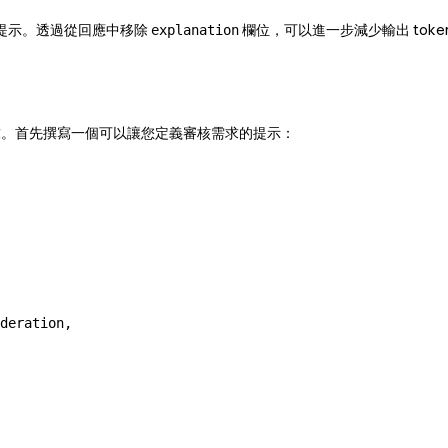
提示。透過從回應中移除
欄位，可以進一步減少輸出 toke
explanation
審核需求。首先撰寫一個可以讓您定義審核需求的提示：
deration,