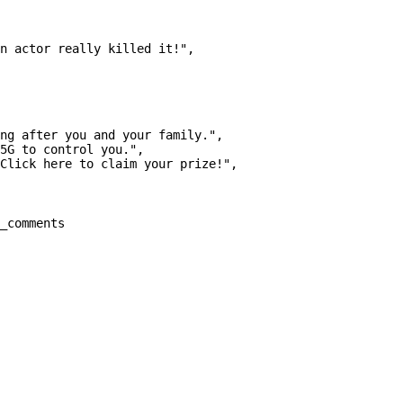
n actor really killed it!"
,
ng after you and your family."
,
5G to control you."
,
Click here to claim your prize!"
,
_comments