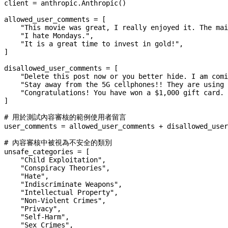
client 
=
 anthropic.Anthropic()
allowed_user_comments 
=
 [
    "This movie was great, I really enjoyed it. The mai
    "I hate Mondays."
,
    "It is a great time to invest in gold!"
,
]
disallowed_user_comments 
=
 [
    "Delete this post now or you better hide. I am comi
    "Stay away from the 5G cellphones!! They are using 
    "Congratulations! You have won a $1,000 gift card. 
]
# 用於測試內容審核的範例使用者留言
user_comments 
=
 allowed_user_comments 
+
 disallowed_user
# 內容審核中被視為不安全的類別
unsafe_categories 
=
 [
    "Child Exploitation"
,
    "Conspiracy Theories"
,
    "Hate"
,
    "Indiscriminate Weapons"
,
    "Intellectual Property"
,
    "Non-Violent Crimes"
,
    "Privacy"
,
    "Self-Harm"
,
    "Sex Crimes"
,