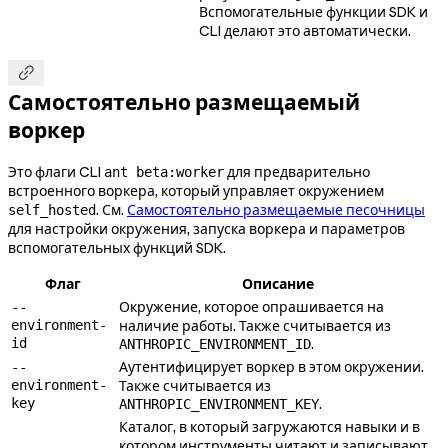
Вспомогательные функции SDK и
CLI делают это автоматически.

Самостоятельно размещаемый
воркер
Это флаги CLI
для предварительно
ant beta:worker
встроенного воркера, который управляет окружением
. См.
Самостоятельно размещаемые песочницы
self_hosted
для настройки окружения, запуска воркера и параметров
вспомогательных функций SDK.
Флаг
Описание
Окружение, которое опрашивается на
--
environment-
наличие работы. Также считывается из
id
.
ANTHROPIC_ENVIRONMENT_ID
Аутентифицирует воркер в этом окружении.
--
environment-
Также считывается из
key
.
ANTHROPIC_ENVIRONMENT_KEY
Каталог, в который загружаются навыки и в
котором инструменты читают и записывают