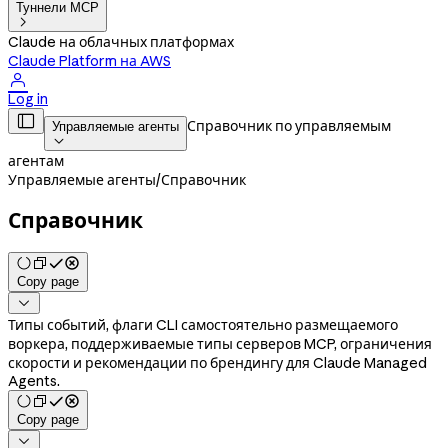
Туннели MCP

Claude на облачных платформах
Claude Platform на AWS

Log in

Справочник по управляемым
Управляемые агенты

агентам
Управляемые агенты
/
Справочник
Справочник
Copy page

Типы событий, флаги CLI самостоятельно размещаемого
воркера, поддерживаемые типы серверов MCP, ограничения
скорости и рекомендации по брендингу для Claude Managed
Agents.
Copy page
