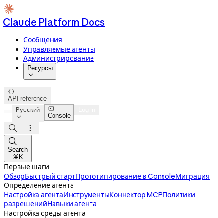
Claude Platform Docs
Сообщения
Управляемые агенты
Администрирование
Ресурсы


API reference

Русский
Log in
Console




Search
⌘K
Первые шаги
Обзор
Быстрый старт
Прототипирование в Console
Миграция
Определение агента
Настройка агента
Инструменты
Коннектор MCP
Политики
разрешений
Навыки агента
Настройка среды агента