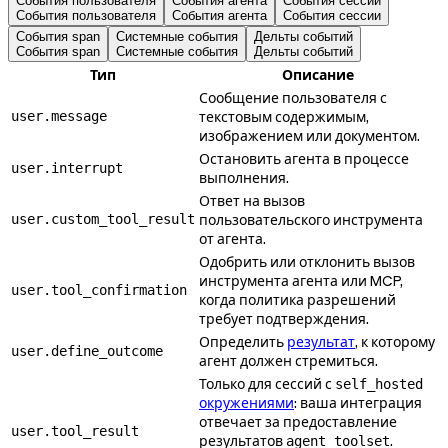
События пользователя
События агента
События сессии
События пользователя
События агента
События сессии
События span
Системные события
Дельты событий
События span
Системные события
Дельты событий
Тип
Описание
Сообщение пользователя с
user.message
текстовым содержимым,
изображением или документом.
Остановить агента в процессе
user.interrupt
выполнения.
Ответ на вызов
user.custom_tool_result
пользовательского инструмента
от агента.
Одобрить или отклонить вызов
инструмента агента или MCP,
user.tool_confirmation
когда политика разрешений
требует подтверждения.
Определить
результат
, к которому
user.define_outcome
агент должен стремиться.
Только для сессий с
self_hosted
окружениями
: ваша интеграция
отвечает за предоставление
user.tool_result
результатов
.
agent_toolset