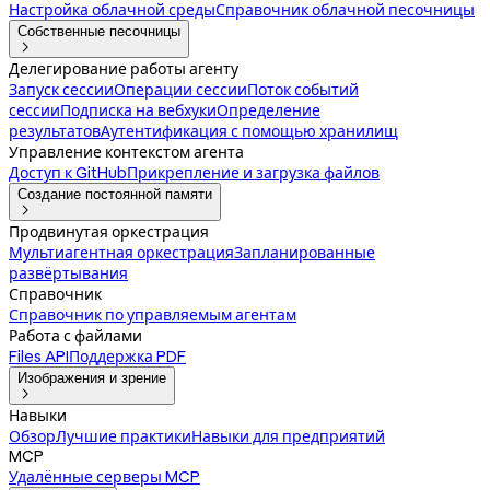
Настройка облачной среды
Справочник облачной песочницы
Собственные песочницы

Делегирование работы агенту
Запуск сессии
Операции сессии
Поток событий
сессии
Подписка на вебхуки
Определение
результатов
Аутентификация с помощью хранилищ
Управление контекстом агента
Доступ к GitHub
Прикрепление и загрузка файлов
Создание постоянной памяти

Продвинутая оркестрация
Мультиагентная оркестрация
Запланированные
развёртывания
Справочник
Справочник по управляемым агентам
Работа с файлами
Files API
Поддержка PDF
Изображения и зрение

Навыки
Обзор
Лучшие практики
Навыки для предприятий
MCP
Удалённые серверы MCP