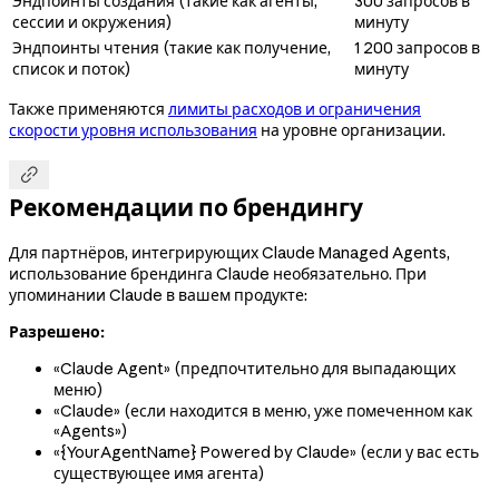
Эндпоинты создания (такие как агенты,
300 запросов в
сессии и окружения)
минуту
Эндпоинты чтения (такие как получение,
1 200 запросов в
список и поток)
минуту
Также применяются
лимиты расходов и ограничения
скорости уровня использования
на уровне организации.

Рекомендации по брендингу
Для партнёров, интегрирующих Claude Managed Agents,
использование брендинга Claude необязательно. При
упоминании Claude в вашем продукте:
Разрешено:
«Claude Agent» (предпочтительно для выпадающих
меню)
«Claude» (если находится в меню, уже помеченном как
«Agents»)
«{YourAgentName} Powered by Claude» (если у вас есть
существующее имя агента)