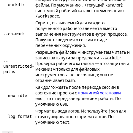
--workdir
файлы. По умолчанию
(текущий каталог);
.
системный рабочий каталог по умолчанию —
.
/workspace
Скрипт, вызываемый для каждого
полученного рабочего элемента вместо
--on-work
выполнения инструментов внутри процесса.
Получает сведения о сессии в виде
переменных окружения.
Разрешить файловым инструментам читать и
записывать пути за пределами
.
--workdir
--
Проверка рабочего каталога — это защитный
unrestricted-
механизм только для файловых
paths
инструментов, а не песочница; она не
ограничивает bash.
Как долго ждать после перехода сессии в
состояние простоя с
причиной остановки
--max-idle
перед завершением работы. По
end_turn
умолчанию
.
60s
Формат вывода логов. Используйте
для
json
--log-format
структурированного приёма логов. По
умолчанию
.
text