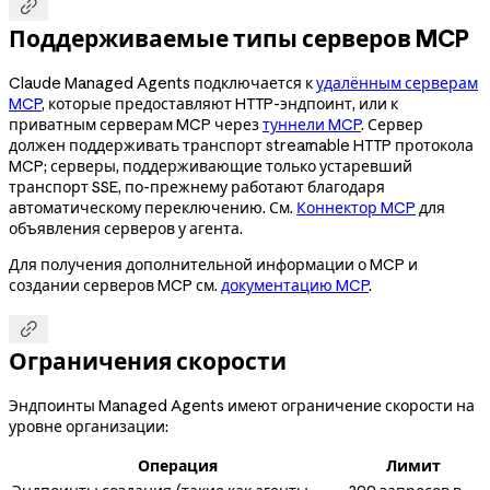

Поддерживаемые типы серверов MCP
Claude Managed Agents подключается к
удалённым серверам
MCP
, которые предоставляют HTTP-эндпоинт, или к
приватным серверам MCP через
туннели MCP
. Сервер
должен поддерживать транспорт streamable HTTP протокола
MCP; серверы, поддерживающие только устаревший
транспорт SSE, по-прежнему работают благодаря
автоматическому переключению. См.
Коннектор MCP
для
объявления серверов у агента.
Для получения дополнительной информации о MCP и
создании серверов MCP см.
документацию MCP
.

Ограничения скорости
Эндпоинты Managed Agents имеют ограничение скорости на
уровне организации:
Операция
Лимит