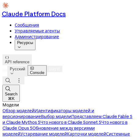
Claude Platform Docs
Сообщения
Управляемые агенты
Администрирование
Ресурсы


API reference

Русский
Log in
Console




Search
⌘K
Модели
Обзор моделей
Идентификаторы моделей и
версионирование
Выбор модели
Представляем Claude Fable 5
и Claude Mythos 5
Что нового в Claude Sonnet 5
Что нового в
Claude Opus 5
Обновление между версиями
моделей
Устаревание моделей
Карточки моделей
Системные