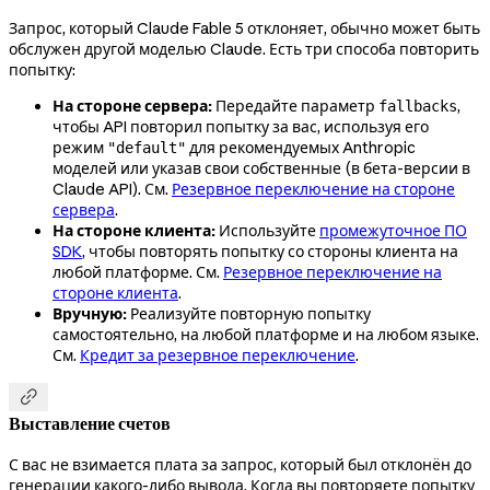
Запрос, который Claude Fable 5 отклоняет, обычно может быть
обслужен другой моделью Claude. Есть три способа повторить
попытку:
На стороне сервера:
Передайте параметр
,
fallbacks
чтобы API повторил попытку за вас, используя его
режим
для рекомендуемых Anthropic
"default"
моделей или указав свои собственные (в бета-версии в
Claude API). См.
Резервное переключение на стороне
сервера
.
На стороне клиента:
Используйте
промежуточное ПО
SDK
, чтобы повторять попытку со стороны клиента на
любой платформе. См.
Резервное переключение на
стороне клиента
.
Вручную:
Реализуйте повторную попытку
самостоятельно, на любой платформе и на любом языке.
См.
Кредит за резервное переключение
.

Выставление счетов
С вас не взимается плата за запрос, который был отклонён до
генерации какого-либо вывода. Когда вы повторяете попытку