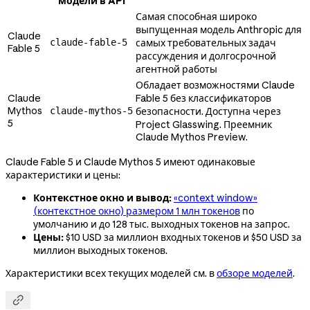
модели в API
Самая способная широко
выпущенная модель Anthropic для
Claude
claude-fable-5
самых требовательных задач
Fable 5
рассуждения и долгосрочной
агентной работы
Обладает возможностями Claude
Claude
Fable 5 без классификаторов
Mythos
claude-mythos-5
безопасности. Доступна через
5
Project Glasswing. Преемник
Claude Mythos Preview.
Claude Fable 5 и Claude Mythos 5 имеют одинаковые
характеристики и цены:
Контекстное окно и вывод:
«context window»
(контекстное окно) размером 1 млн токенов
по
умолчанию и до 128 тыс. выходных токенов на запрос.
Цены:
$10 USD за миллион входных токенов и $50 USD за
миллион выходных токенов.
Характеристики всех текущих моделей см. в
обзоре моделей
.
