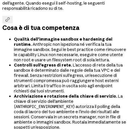
dell'agente. Quando esegui il self-hosting, le seguenti
responsabilità ricadono su di te.

Cosa è di tua competenza
Qualità dell'immagine sandbox e hardening del
runtime.
Anthropic non ispeziona né verifica la tua
immagine sandbox. Segui le best practice come rimuovere
le capability Linux non necessarie, eseguire come utente
non root e usare un filesystem root di sola lettura.
Controlli sull'egress di rete.
L'accesso di rete della tua
sandbox è determinato dalle regole della tua VPC e del
firewall. Senza restrizioni sull'egress, un'esecuzione di
strumenti compromessa può raggiungere host esterni
arbitrari. Limita il traffico in uscita solo agli endpoint
richiesti dai tuoi strumenti.
Archiviazione e rotazione della chiave di servizio.
La
chiave di servizio dell'ambiente
(
) autorizza il polling della
ANTHROPIC_ENVIRONMENT_KEY
coda di lavoro del tuo ambiente e l'invio dei risultati alle
sessioni. Conservala in un secrets manager, non in file di
ambiente o immagini sandbox. Ruotala immediatamente se
sospetti un'esposizione.