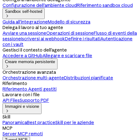
Configurazione dell'ambiente cloud
Riferimento sandbox cloud
Sandbox self-hosted

Guida all'integrazione
Modello di sicurezza
Delega il lavoro al tuo agente
Avviare una sessione
Operazioni di sessione
Flusso di eventi della
sessione
Iscriversi ai webhook
Definire i risultati
Autenticazione
con i vault
Gestisci il contesto dell'agente
Accedere a GitHub
Allegare e scaricare file
Creare memoria persistente

Orchestrazione avanzata
Orchestrazione multi-agente
Distribuzioni pianificate
Riferimento
Riferimento Agenti gestiti
Lavorare con i file
API Files
Supporto PDF
Immagini e visione

Skill
Panoramica
Best practice
Skill per le aziende
MCP
Server MCP remoti
Tunnel MCP