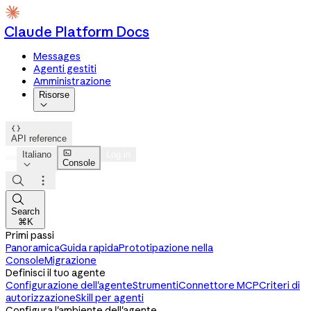
Claude Platform Docs
Messages
Agenti gestiti
Amministrazione
Risorse


API reference

Italiano
Log in
Console




Search
⌘K
Primi passi
Panoramica
Guida rapida
Prototipazione nella
Console
Migrazione
Definisci il tuo agente
Configurazione dell'agente
Strumenti
Connettore MCP
Criteri di
autorizzazione
Skill per agenti
Configura l'ambiente dell'agente