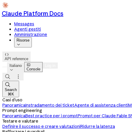
Claude Platform Docs
Messages
Agenti gestiti
Amministrazione
Risorse


API reference

Italiano
Log in
Console




Search
⌘K
Casi d'uso
Panoramica
Instradamento dei ticket
Agente di assistenza clienti
M
Prompt engineering
Panoramica
Best practice per i prompt
Prompt per Claude Fable 5
Testare e valutare
Definire il successo e creare valutazioni
Ridurre la latenza
Rafforzare i guardrail