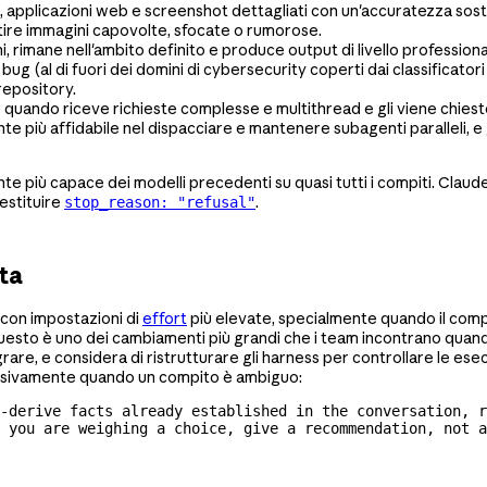
 applicazioni web e screenshot dettagliati con un'accuratezza sos
stire immagini capovolte, sfocate o rumorose.
, rimane nell'ambito definito e produce output di livello professionale
 di bug (al di fuori dei domini di cybersecurity coperti dai classific
repository.
uando riceve richieste complesse e multithread e gli viene chiesto 
te più affidabile nel dispacciare e mantenere subagenti paralleli, 
te più capace dei modelli precedenti su quasi tutti i compiti. Claude
restituire
.
stop_reason: "refusal"
ita
i con impostazioni di
effort
più elevate, specialmente quando il compit
esto è uno dei cambiamenti più grandi che i team incontrano quando s
igrare, e considera di ristrutturare gli harness per controllare le es
cessivamente quando un compito è ambiguo:
-derive
 facts already established in the conversation, 
r
 you are weighing a choice, give a recommendation, not a