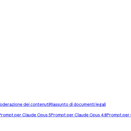
oderazione dei contenuti
Riassunto di documenti legali
Prompt per Claude Opus 5
Prompt per Claude Opus 4.8
Prompt per 