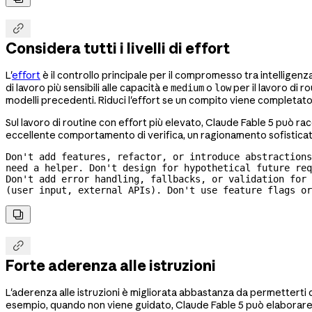

Considera tutti i livelli di effort
L'
effort
è il controllo principale per il compromesso tra intelligenz
di lavoro più sensibili alle capacità e
o
per il lavoro di 
medium
low
modelli precedenti. Riduci l'effort se un compito viene completato 
Sul lavoro di routine con effort più elevato, Claude Fable 5 può ra
eccellente comportamento di verifica, un ragionamento sofisticato e
Don't add features, refactor, or introduce abstractions
need a helper. Don't design for hypothetical future req
Don't add error handling, fallbacks, or validation for 
(user input, external APIs). Don't use feature flags or


Forte aderenza alle istruzioni
L'aderenza alle istruzioni è migliorata abbastanza da permetter
esempio, quando non viene guidato, Claude Fable 5 può elaborare o