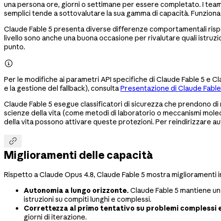
una persona ore, giorni o settimane per essere completato. I team che 
semplici tende a sottovalutare la sua gamma di capacità. Funziona 
Claude Fable 5 presenta diverse differenze comportamentali rispe
livello sono anche una buona occasione per rivalutare quali istru
punto.

Per le modifiche ai parametri API specifiche di Claude Fable 5 e 
e la gestione del fallback), consulta
Presentazione di Claude Fable
Claude Fable 5 esegue classificatori di sicurezza che prendono di 
scienze della vita (come metodi di laboratorio o meccanismi moleco
della vita possono attivare queste protezioni. Per reindirizzare au

Miglioramenti delle capacità
Rispetto a Claude Opus 4.8, Claude Fable 5 mostra miglioramenti i
Autonomia a lungo orizzonte.
Claude Fable 5 mantiene un o
istruzioni su compiti lunghi e complessi.
Correttezza al primo tentativo su problemi complessi e
giorni di iterazione.