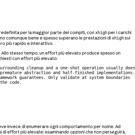
definita per la maggior parte dei compiti, con
per i carichi
xhigh
ionano comunque bene e spesso superano le prestazioni di
sui
xhigh
ro più rapido e interattivo.
no. Allo stesso tempo, un effort più elevato produce spesso un
hiesti con effort più elevato:
urrounding cleanup and a 
one-shot
 operation usually does
premature abstraction and 
half-finished
 implementations. 
amework guarantees. Only validate at system boundaries 
the code.
e breve invece di enumerare ogni comportamento per nome. Ad
i di effort più elevate: esaminando opzioni che non perseguirà,