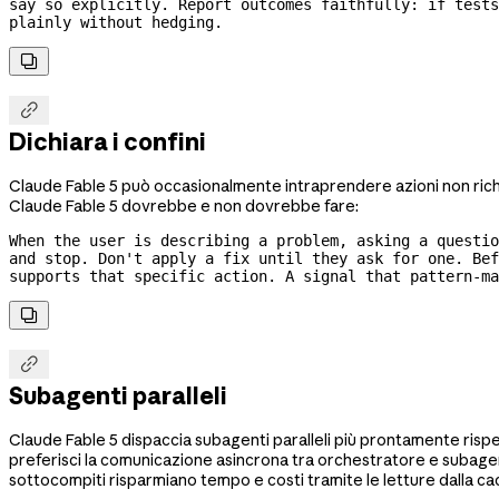
say so explicitly. Report outcomes faithfully: if tests
plainly without hedging.


Dichiara i confini
Claude Fable 5 può occasionalmente intraprendere azioni non richies
Claude Fable 5 dovrebbe e non dovrebbe fare:
When the user is describing a problem, asking a questio
and stop. Don't apply a fix until they ask for one. Bef
supports that specific action. A signal that 
pattern-ma


Subagenti paralleli
Claude Fable 5 dispaccia subagenti paralleli più prontamente rispe
preferisci la comunicazione asincrona tra orchestratore e subagent
sottocompiti risparmiano tempo e costi tramite le letture dalla cach