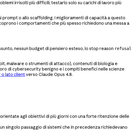
i irrisolti più difficili; testarlo solo su carichi di lavoro più
rompt o allo scaffolding. I miglioramenti di capacità a questo
nti coprono i comportamenti che più spesso richiedono una messa a
assunto, nessun budget di pensiero esteso, lo stop reason
refusal
it, malware o strumenti di attacco), contenuti di biologia e
oro di cybersecurity benigno e i compiti benefici nelle scienze
 o lato client
verso Claude Opus 4.8.
ntate agli obiettivi di più giorni con una forte ritenzione delle
n un singolo passaggio di sistemi che in precedenza richiedevano