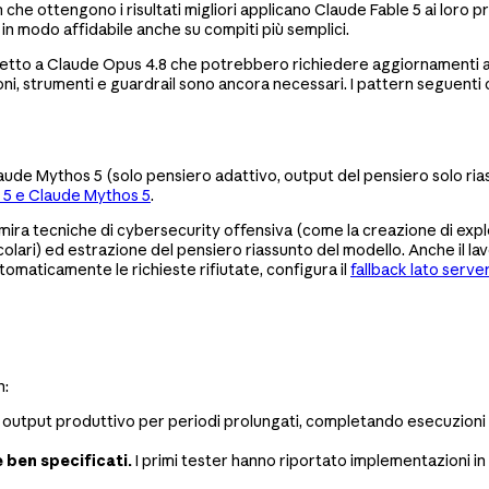
ottengono i risultati migliori applicano Claude Fable 5 ai loro problem
in modo affidabile anche su compiti più semplici.
tto a Claude Opus 4.8 che potrebbero richiedere aggiornamenti ai p
zioni, strumenti e guardrail sono ancora necessari. I pattern segue
Claude Mythos 5 (solo pensiero adattivo, output del pensiero solo ri
 5 e Claude Mythos 5
.
mira tecniche di cybersecurity offensiva (come la creazione di explo
lari) ed estrazione del pensiero riassunto del modello. Anche il lav
tomaticamente le richieste rifiutate, configura il
fallback lato server
n:
utput produttivo per periodi prolungati, completando esecuzioni orie
 ben specificati.
I primi tester hanno riportato implementazioni i