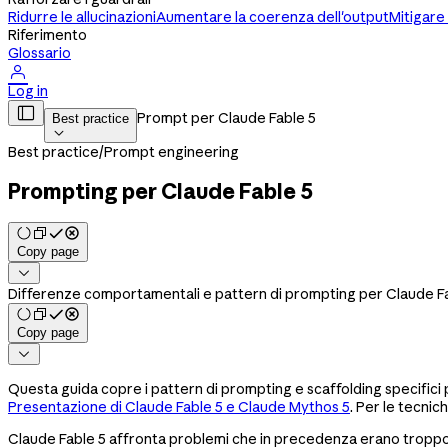
Ridurre le allucinazioni
Aumentare la coerenza dell'output
Mitigare 
Riferimento
Glossario

Log in

Prompt per Claude Fable 5
Best practice

Best practice
/
Prompt engineering
Prompting per Claude Fable 5
Copy page

Differenze comportamentali e pattern di prompting per Claude Fabl
Copy page

Questa guida copre i pattern di prompting e scaffolding specifici pe
Presentazione di Claude Fable 5 e Claude Mythos 5
. Per le tecnic
Claude Fable 5 affronta problemi che in precedenza erano troppo c