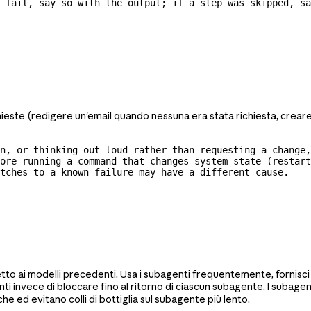
 fail, say so with the output; if a step was skipped, sa
te (redigere un'email quando nessuna era stata richiesta, creare bac
n, or thinking out loud rather than requesting a change,
ore running a command that changes system state (restart
tches
 to a known failure may have a different cause.
tto ai modelli precedenti. Usa i subagenti frequentemente, fornisci 
i invece di bloccare fino al ritorno di ciascun subagente. I subagen
e ed evitano colli di bottiglia sul subagente più lento.