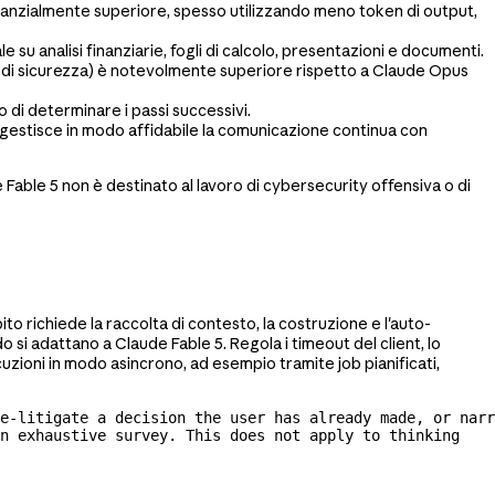
tanzialmente superiore, spesso utilizzando meno token di output,
 su analisi finanziarie, fogli di calcolo, presentazioni e documenti.
atori di sicurezza) è notevolmente superiore rispetto a Claude Opus
di determinare i passi successivi.
e gestisce in modo affidabile la comunicazione continua con
 Fable 5 non è destinato al lavoro di cybersecurity offensiva o di
o richiede la raccolta di contesto, la costruzione e l'auto-
i adattano a Claude Fable 5. Regola i timeout del client, lo
ecuzioni in modo asincrono, ad esempio tramite job pianificati,
e-litigate
 a decision the user has already made, or narr
n exhaustive survey. This does not apply to thinking 