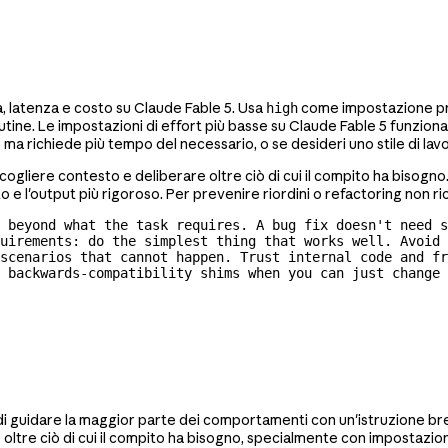
a, latenza e costo su Claude Fable 5. Usa
come impostazione pre
high
routine. Le impostazioni di effort più basse su Claude Fable 5 funz
ma richiede più tempo del necessario, o se desideri uno stile di lavo
ccogliere contesto e deliberare oltre ciò di cui il compito ha bisog
 l'output più rigoroso. Per prevenire riordini o refactoring non ric
 beyond what the task requires. A bug fix doesn't need s
uirements: do the simplest thing that works well. Avoid 
scenarios that cannot happen. Trust internal code and fr
 
backwards-compatibility
 shims when you can just change 
ti di guidare la maggior parte dei comportamenti con un'istruzion
ltre ciò di cui il compito ha bisogno, specialmente con impostazion