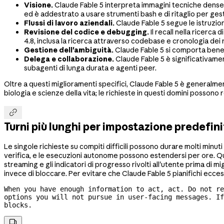
Visione.
Claude Fable 5 interpreta immagini tecniche dense,
ed è addestrato a usare strumenti bash e di ritaglio per ge
Flussi di lavoro aziendali.
Claude Fable 5 segue le istruzioni
Revisione del codice e debugging.
Il recall nella ricerca
4.8, inclusa la ricerca attraverso codebase e cronologia dei 
Gestione dell'ambiguità.
Claude Fable 5 si comporta bene q
Delega e collaborazione.
Claude Fable 5 è significativamen
subagenti di lunga durata e agenti peer.
Oltre a questi miglioramenti specifici, Claude Fable 5 è generalmen
biologia e scienze della vita; le richieste in questi domini possono 

Turni più lunghi per impostazione predefin
Le singole richieste su compiti difficili possono durare molti minut
verifica, e le esecuzioni autonome possono estendersi per ore. Qu
streaming e gli indicatori di progresso rivolti all'utente prima di m
invece di bloccare. Per evitare che Claude Fable 5 pianifichi ec
When you have enough information to act, act. Do not 
re
options you will not pursue in 
user-facing
 messages. If
blocks.
