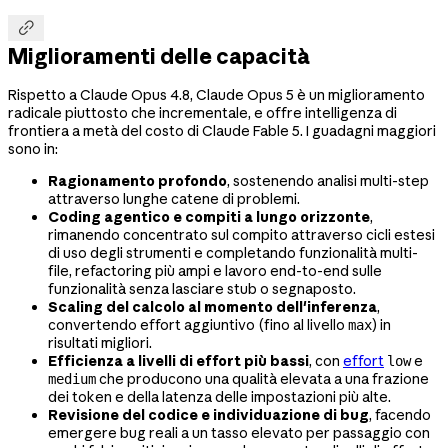

Miglioramenti delle capacità
Rispetto a Claude Opus 4.8, Claude Opus 5 è un miglioramento
radicale piuttosto che incrementale, e offre intelligenza di
frontiera a metà del costo di Claude Fable 5. I guadagni maggiori
sono in:
Ragionamento profondo
, sostenendo analisi multi-step
attraverso lunghe catene di problemi.
Coding agentico e compiti a lungo orizzonte
,
rimanendo concentrato sul compito attraverso cicli estesi
di uso degli strumenti e completando funzionalità multi-
file, refactoring più ampi e lavoro end-to-end sulle
funzionalità senza lasciare stub o segnaposto.
Scaling del calcolo al momento dell'inferenza
,
convertendo effort aggiuntivo (fino al livello
) in
max
risultati migliori.
Efficienza a livelli di effort più bassi
, con
effort
e
low
che producono una qualità elevata a una frazione
medium
dei token e della latenza delle impostazioni più alte.
Revisione del codice e individuazione di bug
, facendo
emergere bug reali a un tasso elevato per passaggio con