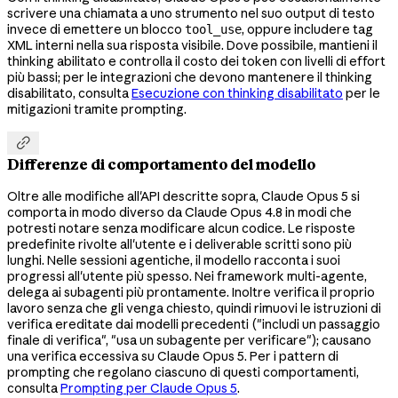
scrivere una chiamata a uno strumento nel suo output di testo
invece di emettere un blocco
, oppure includere tag
tool_use
XML interni nella sua risposta visibile. Dove possibile, mantieni il
thinking abilitato e controlla il costo dei token con livelli di effort
più bassi; per le integrazioni che devono mantenere il thinking
disabilitato, consulta
Esecuzione con thinking disabilitato
per le
mitigazioni tramite prompting.

Differenze di comportamento del modello
Oltre alle modifiche all'API descritte sopra, Claude Opus 5 si
comporta in modo diverso da Claude Opus 4.8 in modi che
potresti notare senza modificare alcun codice. Le risposte
predefinite rivolte all'utente e i deliverable scritti sono più
lunghi. Nelle sessioni agentiche, il modello racconta i suoi
progressi all'utente più spesso. Nei framework multi-agente,
delega ai subagenti più prontamente. Inoltre verifica il proprio
lavoro senza che gli venga chiesto, quindi rimuovi le istruzioni di
verifica ereditate dai modelli precedenti ("includi un passaggio
finale di verifica", "usa un subagente per verificare"); causano
una verifica eccessiva su Claude Opus 5. Per i pattern di
prompting che regolano ciascuno di questi comportamenti,
consulta
Prompting per Claude Opus 5
.