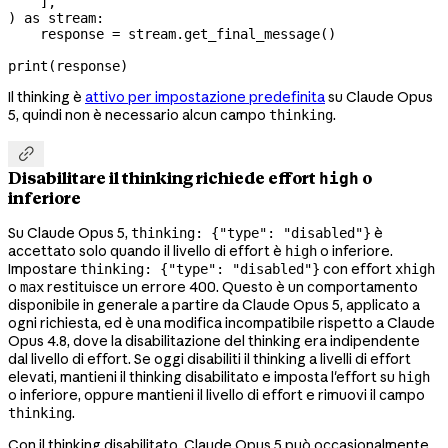
    ],
) 
as
 stream:
    response 
=
 stream.get_final_message()
print
(response)
Il thinking è
attivo per impostazione predefinita
su Claude Opus
5, quindi non è necessario alcun campo
.
thinking

Disabilitare il thinking richiede effort
o
high
inferiore
Su Claude Opus 5,
è
thinking: {"type": "disabled"}
accettato solo quando il livello di effort è
o inferiore.
high
Impostare
con effort
thinking: {"type": "disabled"}
xhigh
o
restituisce un errore 400. Questo è un comportamento
max
disponibile in generale a partire da Claude Opus 5, applicato a
ogni richiesta, ed è una modifica incompatibile rispetto a Claude
Opus 4.8, dove la disabilitazione del thinking era indipendente
dal livello di effort. Se oggi disabiliti il thinking a livelli di effort
elevati, mantieni il thinking disabilitato e imposta l'effort su
high
o inferiore, oppure mantieni il livello di effort e rimuovi il campo
.
thinking
Con il thinking disabilitato, Claude Opus 5 può occasionalmente