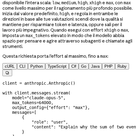
disponibile l'intera scala:
,
,
,
e
, con
low
medium
high
xhigh
max
max
come livello massimo per il ragionamento più profondo possibile.
Inizia dal valore predefinito,
, e regola in entrambe le
high
direzioni in base alle tue valutazioni: scendi dove la qualità si
mantiene per risparmiare token e latenza, oppure sali per il
lavoro più impegnativo. Quando esegui con effort
o
,
xhigh
max
imposta un
elevato in modo che il modello abbia
max_tokens
spazio per pensare e agire attraverso subagenti e chiamate agli
strumenti.
Questa richiesta porta l'effort al massimo, fino a
:
max
cURL
CLI
Python
TypeScript
C#
Go
Java
PHP
Ruby

client 
=
 anthropic.Anthropic()
with
 client.messages.stream(
    model
=
"claude-opus-5"
,
    max_tokens
=
64000
,
    output_config
=
{
"effort"
: 
"max"
},
    messages
=
[
        {
            "role"
: 
"user"
,
            "content"
: 
"Explain why the sum of two even
        }