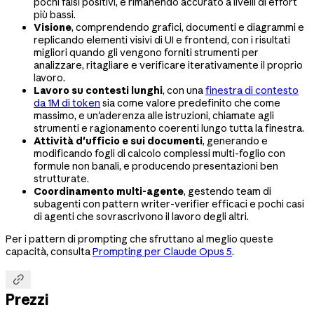
pochi falsi positivi, e rimanendo accurato a livelli di effort
più bassi.
Visione
, comprendendo grafici, documenti e diagrammi e
replicando elementi visivi di UI e frontend, con i risultati
migliori quando gli vengono forniti strumenti per
analizzare, ritagliare e verificare iterativamente il proprio
lavoro.
Lavoro su contesti lunghi
, con una
finestra di contesto
da 1M di token
sia come valore predefinito che come
massimo, e un'aderenza alle istruzioni, chiamate agli
strumenti e ragionamento coerenti lungo tutta la finestra.
Attività d'ufficio e sui documenti
, generando e
modificando fogli di calcolo complessi multi-foglio con
formule non banali, e producendo presentazioni ben
strutturate.
Coordinamento multi-agente
, gestendo team di
subagenti con pattern writer-verifier efficaci e pochi casi
di agenti che sovrascrivono il lavoro degli altri.
Per i pattern di prompting che sfruttano al meglio queste
capacità, consulta
Prompting per Claude Opus 5
.

Prezzi