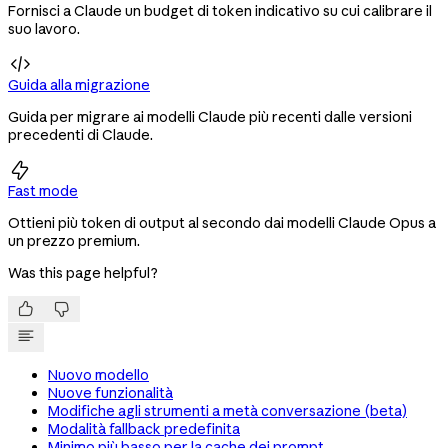
Fornisci a Claude un budget di token indicativo su cui calibrare il
suo lavoro.

Guida alla migrazione
Guida per migrare ai modelli Claude più recenti dalle versioni
precedenti di Claude.

Fast mode
Ottieni più token di output al secondo dai modelli Claude Opus a
un prezzo premium.
Was this page helpful?


Nuovo modello
Nuove funzionalità
Modifiche agli strumenti a metà conversazione (beta)
Modalità fallback predefinita
Minimo più basso per la cache dei prompt