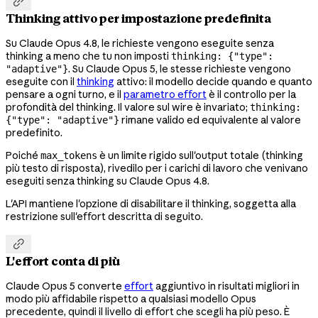

Thinking attivo per impostazione predefinita
Su Claude Opus 4.8, le richieste vengono eseguite senza
thinking a meno che tu non imposti
thinking: {"type":
. Su Claude Opus 5, le stesse richieste vengono
"adaptive"}
eseguite con il
thinking
attivo: il modello decide quando e quanto
pensare a ogni turno, e il
parametro effort
è il controllo per la
profondità del thinking. Il valore sul wire è invariato;
thinking:
rimane valido ed equivalente al valore
{"type": "adaptive"}
predefinito.
Poiché
è un limite rigido sull'output totale (thinking
max_tokens
più testo di risposta), rivedilo per i carichi di lavoro che venivano
eseguiti senza thinking su Claude Opus 4.8.
L'API mantiene l'opzione di disabilitare il thinking, soggetta alla
restrizione sull'effort descritta di seguito.

L'effort conta di più
Claude Opus 5 converte
effort
aggiuntivo in risultati migliori in
modo più affidabile rispetto a qualsiasi modello Opus
precedente, quindi il livello di effort che scegli ha più peso. È