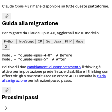
Claude Opus 4.8 rimane disponibile su tutte queste piattaforme.

Guida alla migrazione
Per migrare da Claude Opus 4.8, aggiorna il tuo ID modello:
Python
TypeScript
C#
Go
Java
PHP
Ruby

model 
=
 "claude-opus-4-8"
  # Before
model 
=
 "claude-opus-5"
  # After
Poi rivedi i due
cambiamenti di comportamento
: il thinking è
attivo per impostazione predefinita, e disabilitare il thinking con
effort
o
restituisce un errore 400. Consulta la
guida
xhigh
max
alla migrazione
per istruzioni passo passo.

Prossimi passi
