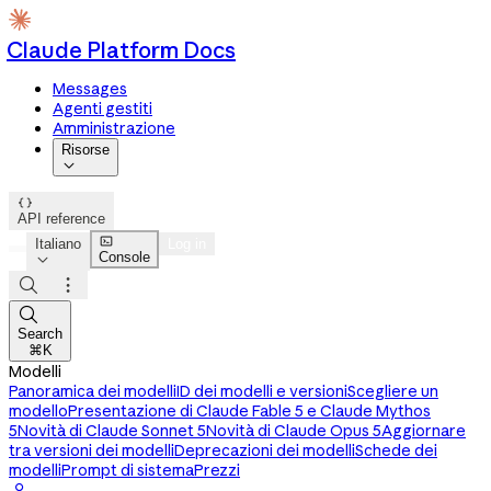
Claude Platform Docs
Messages
Agenti gestiti
Amministrazione
Risorse


API reference

Italiano
Log in
Console




Search
⌘K
Modelli
Panoramica dei modelli
ID dei modelli e versioni
Scegliere un
modello
Presentazione di Claude Fable 5 e Claude Mythos
5
Novità di Claude Sonnet 5
Novità di Claude Opus 5
Aggiornare
tra versioni dei modelli
Deprecazioni dei modelli
Schede dei
modelli
Prompt di sistema
Prezzi