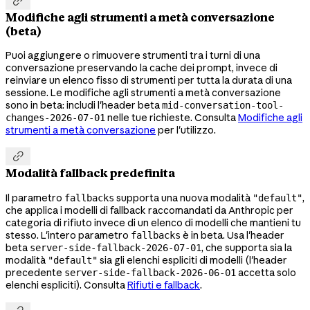

Modifiche agli strumenti a metà conversazione
(beta)
Puoi aggiungere o rimuovere strumenti tra i turni di una
conversazione preservando la cache dei prompt, invece di
reinviare un elenco fisso di strumenti per tutta la durata di una
sessione. Le modifiche agli strumenti a metà conversazione
sono in beta: includi l'header beta
mid-conversation-tool-
nelle tue richieste. Consulta
Modifiche agli
changes-2026-07-01
strumenti a metà conversazione
per l'utilizzo.

Modalità fallback predefinita
Il parametro
supporta una nuova modalità
,
fallbacks
"default"
che applica i modelli di fallback raccomandati da Anthropic per
categoria di rifiuto invece di un elenco di modelli che mantieni tu
stesso. L'intero parametro
è in beta. Usa l'header
fallbacks
beta
, che supporta sia la
server-side-fallback-2026-07-01
modalità
sia gli elenchi espliciti di modelli (l'header
"default"
precedente
accetta solo
server-side-fallback-2026-06-01
elenchi espliciti). Consulta
Rifiuti e fallback
.