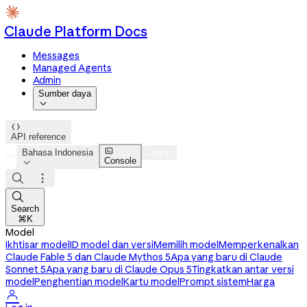
Claude Platform Docs
Messages
Managed Agents
Admin
Sumber daya


API reference

Bahasa Indonesia
Log in
Console




Search
⌘K
Model
Ikhtisar model
ID model dan versi
Memilih model
Memperkenalkan
Claude Fable 5 dan Claude Mythos 5
Apa yang baru di Claude
Sonnet 5
Apa yang baru di Claude Opus 5
Tingkatkan antar versi
model
Penghentian model
Kartu model
Prompt sistem
Harga
