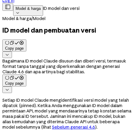
Log in

ID model dan versi
Model & harga

Model & harga
/
Model
ID model dan pembuatan versi
Copy page

Bagaimana ID model Claude disusun dan diberi versi, termasuk
format tanpa tanggal yang diperkenalkan dengan generasi
Claude 4.6 dan apa artinya bagi stabilitas.
Copy page

Setiap ID model Claude mengidentifikasi versi model yang telah
dipatok (pinned). Ketika Anda menggunakan ID model dalam
permintaan API, model yang mendasarinya tetap konstan selama
masa pakai ID tersebut. Jaminan ini mencakup ID model, bukan
alias kemudahan yang diterima Claude API untuk beberapa
model sebelumnya (lihat
Sebelum generasi 4.6
).