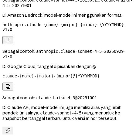
Sebagai contoh:
,
claude-sonnet-4-5-20250929
claude-haiku-
4-5-20251001
Di Amazon Bedrock, model-model ini menggunakan format:
anthropic.claude-{name}-{major}-{minor}-{YYYYMMDD}-
v1:0

Sebagai contoh:
anthropic.claude-sonnet-4-5-20250929-
v1:0
Di Google Cloud, tanggal dipisahkan dengan
:
@
claude-{name}-{major}-{minor}@{YYYYMMDD}

Sebagai contoh:
claude-haiku-4-5@20251001
Di Claude API, model-model ini juga memiliki alias yang lebih
pendek (misalnya,
) yang menunjuk ke
claude-sonnet-4-5
snapshot bertanggal terbaru untuk versi minor tersebut.
