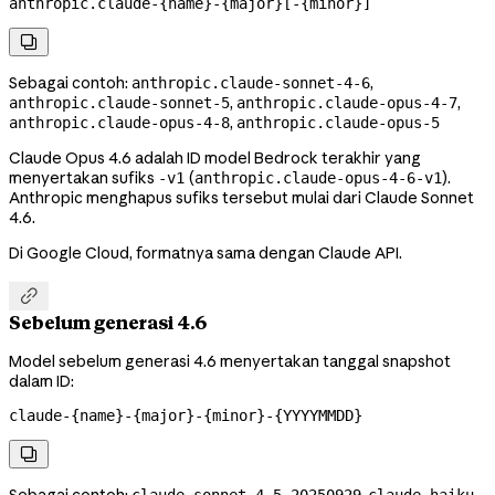
anthropic.claude-{name}-{major}[-{minor}]

Sebagai contoh:
,
anthropic.claude-sonnet-4-6
,
,
anthropic.claude-sonnet-5
anthropic.claude-opus-4-7
,
anthropic.claude-opus-4-8
anthropic.claude-opus-5
Claude Opus 4.6 adalah ID model Bedrock terakhir yang
menyertakan sufiks
(
).
-v1
anthropic.claude-opus-4-6-v1
Anthropic menghapus sufiks tersebut mulai dari Claude Sonnet
4.6.
Di Google Cloud, formatnya sama dengan Claude API.

Sebelum generasi 4.6
Model sebelum generasi 4.6 menyertakan tanggal snapshot
dalam ID:
claude-{name}-{major}-{minor}-{YYYYMMDD}
