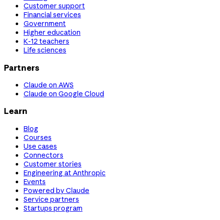
Customer support
Financial services
Government
Higher education
K-12 teachers
Life sciences
Partners
Claude on AWS
Claude on Google Cloud
Learn
Blog
Courses
Use cases
Connectors
Customer stories
Engineering at Anthropic
Events
Powered by Claude
Service partners
Startups program