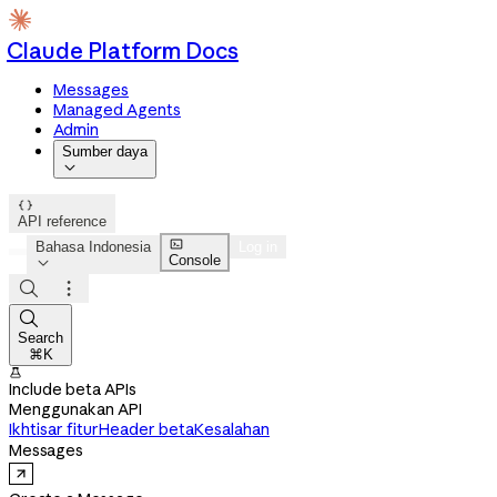
Claude Platform Docs
Messages
Managed Agents
Admin
Sumber daya


API reference

Bahasa Indonesia
Log in
Console




Search
⌘K

Include beta APIs
Menggunakan API
Ikhtisar fitur
Header beta
Kesalahan
Messages