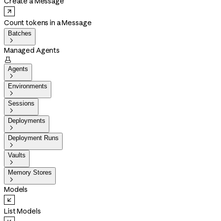
Create a Message
Count tokens in a Message
Batches

Managed Agents

Agents

Environments

Sessions

Deployments

Deployment Runs

Vaults

Memory Stores

Models
List Models