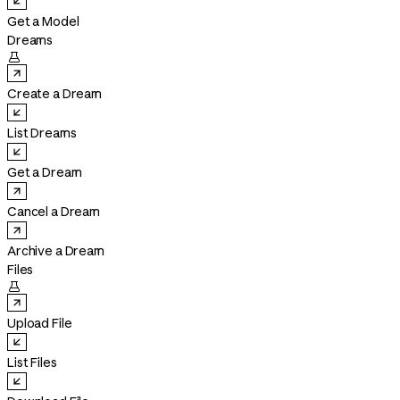
Get a Model
Dreams

Create a Dream
List Dreams
Get a Dream
Cancel a Dream
Archive a Dream
Files

Upload File
List Files