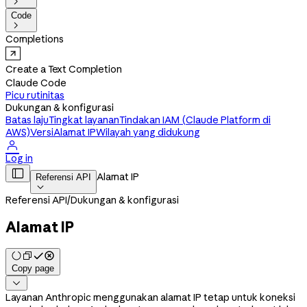

Code

Completions
Create a Text Completion
Claude Code
Picu rutinitas
Dukungan & konfigurasi
Batas laju
Tingkat layanan
Tindakan IAM (Claude Platform di
AWS)
Versi
Alamat IP
Wilayah yang didukung

Log in

Alamat IP
Referensi API

Referensi API
/
Dukungan & konfigurasi
Alamat IP
Copy page

Layanan Anthropic menggunakan alamat IP tetap untuk koneksi