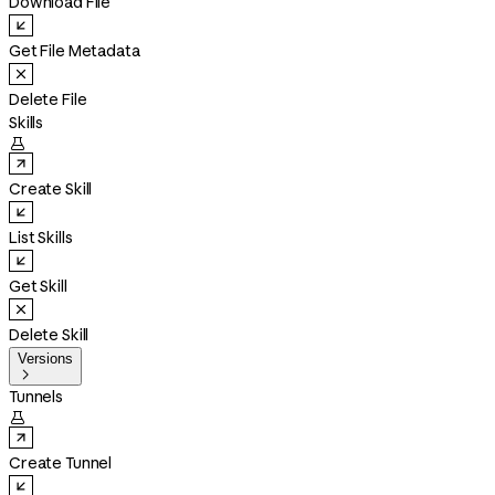
Download File
Get File Metadata
Delete File
Skills

Create Skill
List Skills
Get Skill
Delete Skill
Versions

Tunnels

Create Tunnel