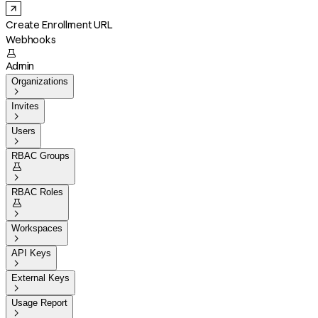
Create Enrollment URL
Webhooks

Admin
Organizations

Invites

Users

RBAC Groups


RBAC Roles


Workspaces

API Keys

External Keys

Usage Report
