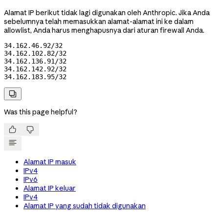
Alamat IP berikut tidak lagi digunakan oleh Anthropic. Jika Anda
sebelumnya telah memasukkan alamat-alamat ini ke dalam
allowlist, Anda harus menghapusnya dari aturan firewall Anda.
34.162.46.92/32

34.162.102.82/32

34.162.136.91/32

34.162.142.92/32

34.162.183.95/32

Was this page helpful?


Alamat IP masuk
IPv4
IPv6
Alamat IP keluar
IPv4
Alamat IP yang sudah tidak digunakan