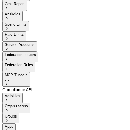
Cost Report

Analytics

Spend Limits

Rate Limits

Service Accounts

Federation Issuers

Federation Rules

MCP Tunnels


Compliance API
Activities

Organizations

Groups

Apps