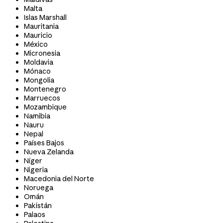
Malta
Islas Marshall
Mauritania
Mauricio
México
Micronesia
Moldavia
Mónaco
Mongolia
Montenegro
Marruecos
Mozambique
Namibia
Nauru
Nepal
Países Bajos
Nueva Zelanda
Níger
Nigeria
Macedonia del Norte
Noruega
Omán
Pakistán
Palaos