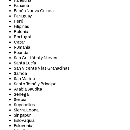
Palestina
Panamá
Papúa Nueva Guinea
Paraguay
Perú
Filipinas
Polonia
Portugal
Catar
Rumania
Ruanda
San Cristóbal y Nieves
Santa Lucía
San Vicente y las Granadinas
Samoa
San Marino
Santo Tomé y Príncipe
Arabia Saudita
Senegal
Serbia
Seychelles
Sierra Leona
Singapur
Eslovaquia
Eslovenia