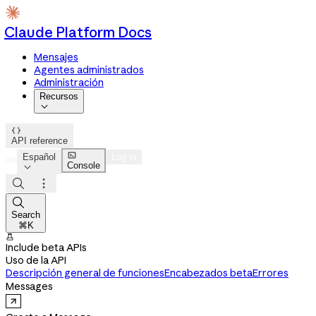
Claude Platform Docs
Mensajes
Agentes administrados
Administración
Recursos


API reference

Español
Log in
Console




Search
⌘K

Include beta APIs
Uso de la API
Descripción general de funciones
Encabezados beta
Errores
Messages