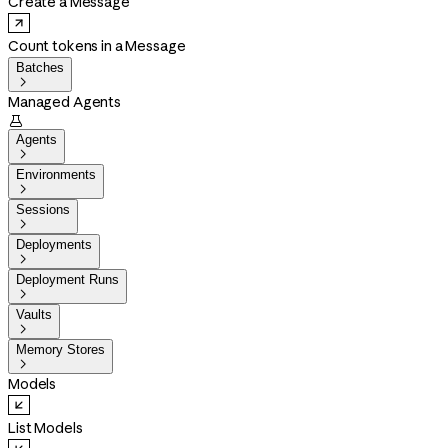
Create a Message
Count tokens in a Message
Batches

Managed Agents

Agents

Environments

Sessions

Deployments

Deployment Runs

Vaults

Memory Stores

Models
List Models