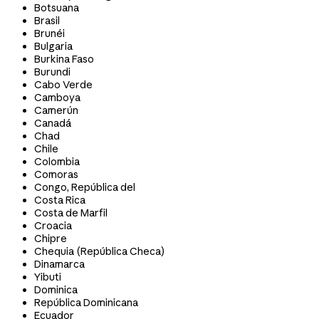
Botsuana
Brasil
Brunéi
Bulgaria
Burkina Faso
Burundi
Cabo Verde
Camboya
Camerún
Canadá
Chad
Chile
Colombia
Comoras
Congo, República del
Costa Rica
Costa de Marfil
Croacia
Chipre
Chequia (República Checa)
Dinamarca
Yibuti
Dominica
República Dominicana
Ecuador