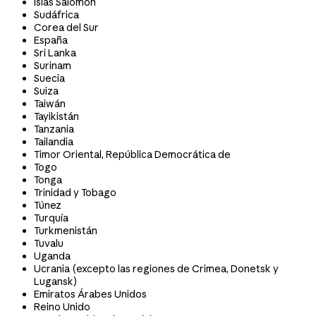
Islas Salomón
Sudáfrica
Corea del Sur
España
Sri Lanka
Surinam
Suecia
Suiza
Taiwán
Tayikistán
Tanzania
Tailandia
Timor Oriental, República Democrática de
Togo
Tonga
Trinidad y Tobago
Túnez
Turquía
Turkmenistán
Tuvalu
Uganda
Ucrania (excepto las regiones de Crimea, Donetsk y
Lugansk)
Emiratos Árabes Unidos
Reino Unido