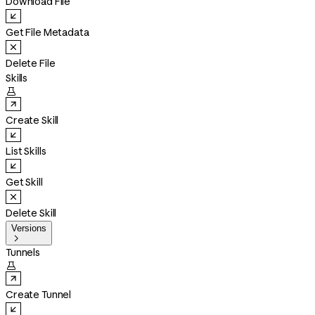
Download File
Get File Metadata
Delete File
Skills

Create Skill
List Skills
Get Skill
Delete Skill
Versions

Tunnels

Create Tunnel