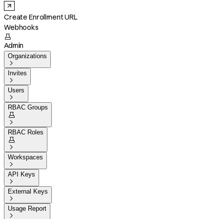
Create Enrollment URL
Webhooks

Admin
Organizations

Invites

Users

RBAC Groups


RBAC Roles


Workspaces

API Keys

External Keys

Usage Report
