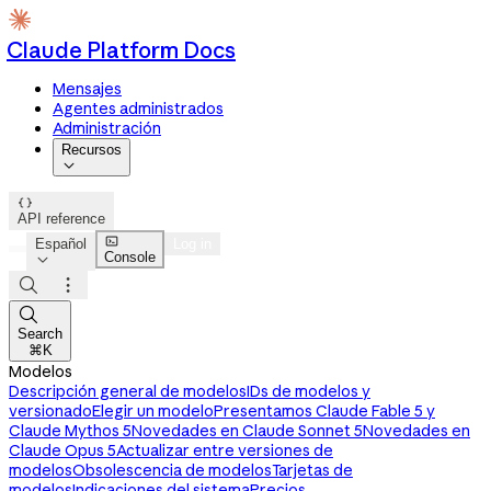
Claude Platform Docs
Mensajes
Agentes administrados
Administración
Recursos


API reference

Español
Log in
Console




Search
⌘K
Modelos
Descripción general de modelos
IDs de modelos y
versionado
Elegir un modelo
Presentamos Claude Fable 5 y
Claude Mythos 5
Novedades en Claude Sonnet 5
Novedades en
Claude Opus 5
Actualizar entre versiones de
modelos
Obsolescencia de modelos
Tarjetas de
modelos
Indicaciones del sistema
Precios