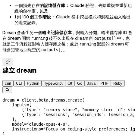
一個預先存在的
記憶儲存庫：
Claude 驗證、去除重複並重新組
織的儲存庫，以及
1 到 100 個
工作階段：
Claude 從中挖掘模式和洞察並融入輸出
的過去記錄。
Dream 會產生另一個
輸出記憶儲存庫
，與輸入分開。輸出儲存庫 ID 會
在 dream 開始
後不久出現在 dream 的
中，也
running
outputs[]
就是工作流程複製輸入儲存庫之後；處於
狀態的 dream 可
running
能會短暫地回報空的
。
outputs[]

建立 dream
curl
CLI
Python
TypeScript
C#
Go
Java
PHP
Ruby

dream 
=
 client.beta.dreams.create(
    inputs
=
[
        {
"type"
: 
"memory_store"
, 
"memory_store_id"
: sto
        {
"type"
: 
"sessions"
, 
"session_ids"
: [session_a,
    ],
    model
=
"claude-opus-4-8"
,
    instructions
=
"Focus on coding-style preferences; ig
)