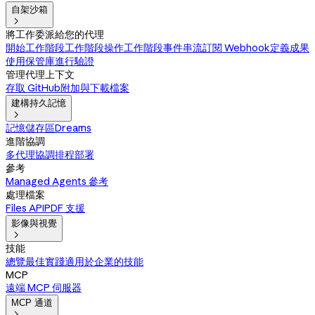
自架沙箱

將工作委派給您的代理
開始工作階段
工作階段操作
工作階段事件串流
訂閱 Webhook
定義成果
使用保管庫進行驗證
管理代理上下文
存取 GitHub
附加與下載檔案
建構持久記憶

記憶儲存區
Dreams
進階協調
多代理協調
排程部署
參考
Managed Agents 參考
處理檔案
Files API
PDF 支援
影像與視覺

技能
總覽
最佳實踐
適用於企業的技能
MCP
遠端 MCP 伺服器
MCP 通道
