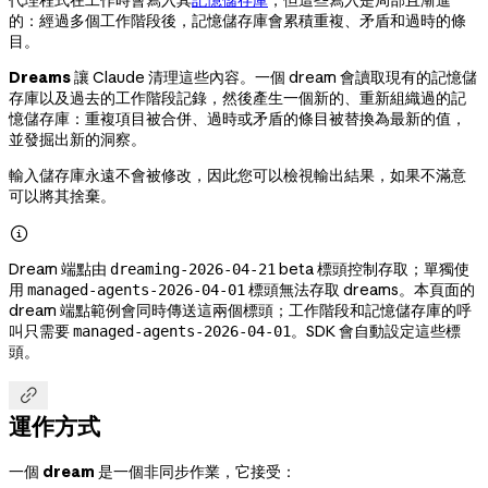
的：經過多個工作階段後，記憶儲存庫會累積重複、矛盾和過時的條
目。
Dreams
讓 Claude 清理這些內容。一個 dream 會讀取現有的記憶儲
存庫以及過去的工作階段記錄，然後產生一個新的、重新組織過的記
憶儲存庫：重複項目被合併、過時或矛盾的條目被替換為最新的值，
並發掘出新的洞察。
輸入儲存庫永遠不會被修改，因此您可以檢視輸出結果，如果不滿意
可以將其捨棄。

Dream 端點由
beta 標頭控制存取；單獨使
dreaming-2026-04-21
用
標頭無法存取 dreams。本頁面的
managed-agents-2026-04-01
dream 端點範例會同時傳送這兩個標頭；工作階段和記憶儲存庫的呼
叫只需要
。SDK 會自動設定這些標
managed-agents-2026-04-01
頭。

運作方式
一個
dream
是一個非同步作業，它接受：