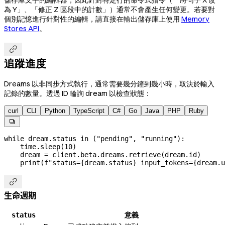
儲存庫文字的編輯器，因此針對特定行的命令式指令（「將句子 X 改
為 Y」、「修正 Z 區段中的計數」）通常不會產生任何變更。若要對
個別記憶進行針對性的編輯，請直接在輸出儲存庫上使用
Memory
Stores API
。

追蹤進度
Dreams 以非同步方式執行，通常需要幾分鐘到幾小時，取決於輸入
記錄的數量。透過 ID 輪詢 dream 以檢查狀態：
curl
CLI
Python
TypeScript
C#
Go
Java
PHP
Ruby

while
 dream.status 
in
 (
"pending"
, 
"running"
):
    time.sleep(
10
)
    dream 
=
 client.beta.dreams.retrieve(dream.id)
    print
(
f
"status=
{
dream.status
}
 input_tokens=
{
dream.u

生命週期
意義
status