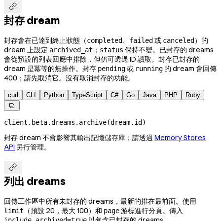

封存 dream
封存會在已達到終止狀態（
、
或
）的
completed
failed
canceled
dream 上設定
；
保持不變。已封存的 dreams
archived_at
status
會從預設的列表回應中排除，但仍可透過 ID 讀取。封存已封存的
dream 是冪等的無操作。封存
或
的 dream 會回傳
pending
running
400；請先取消它。沒有取消封存的功能。
curl
CLI
Python
TypeScript
C#
Go
Java
PHP
Ruby

client.beta.dreams.archive(dream.id)
封存 dream 不會影響其輸出記憶儲存庫；請透過
Memory Stores
API
另行管理。

列出 dreams
回傳工作區中所有未封存的 dreams，最新的排在最前面。使用
（預設 20，最大 100）和
游標進行分頁。傳入
limit
page
以包含已封存的 dreams。
include_archived=true