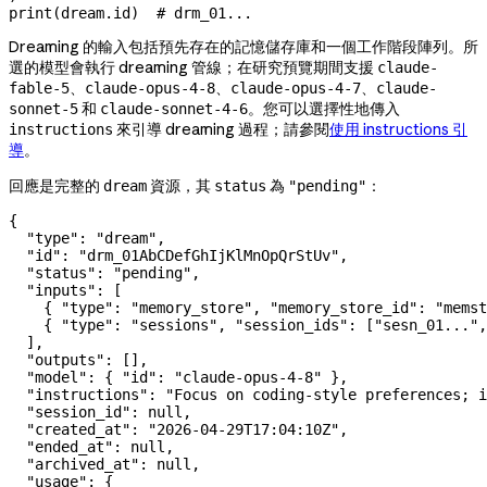
print
(dream.id)  
# drm_01...
Dreaming 的輸入包括預先存在的記憶儲存庫和一個工作階段陣列。所
選的模型會執行 dreaming 管線；在研究預覽期間支援
claude-
、
、
、
fable-5
claude-opus-4-8
claude-opus-4-7
claude-
和
。您可以選擇性地傳入
sonnet-5
claude-sonnet-4-6
來引導 dreaming 過程；請參閱
使用 instructions 引
instructions
導
。
回應是完整的
資源，其
為
：
dream
status
"pending"
{
  "type"
: 
"dream"
,
  "id"
: 
"drm_01AbCDefGhIjKlMnOpQrStUv"
,
  "status"
: 
"pending"
,
  "inputs"
: [
    { 
"type"
: 
"memory_store"
, 
"memory_store_id"
: 
"memst
    { 
"type"
: 
"sessions"
, 
"session_ids"
: [
"sesn_01..."
,
  ],
  "outputs"
: [],
  "model"
: { 
"id"
: 
"claude-opus-4-8"
 },
  "instructions"
: 
"Focus on coding-style preferences; i
  "session_id"
: 
null
,
  "created_at"
: 
"2026-04-29T17:04:10Z"
,
  "ended_at"
: 
null
,
  "archived_at"
: 
null
,
  "usage"
: {