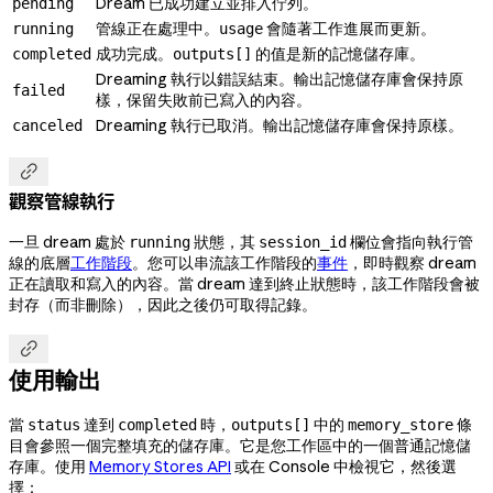
Dream 已成功建立並排入佇列。
pending
管線正在處理中。
會隨著工作進展而更新。
running
usage
成功完成。
的值是新的記憶儲存庫。
completed
outputs[]
Dreaming 執行以錯誤結束。輸出記憶儲存庫會保持原
failed
樣，保留失敗前已寫入的內容。
Dreaming 執行已取消。輸出記憶儲存庫會保持原樣。
canceled

觀察管線執行
一旦 dream 處於
狀態，其
欄位會指向執行管
running
session_id
線的底層
工作階段
。您可以串流該工作階段的
事件
，即時觀察 dream
正在讀取和寫入的內容。當 dream 達到終止狀態時，該工作階段會被
封存（而非刪除），因此之後仍可取得記錄。

使用輸出
當
達到
時，
中的
條
status
completed
outputs[]
memory_store
目會參照一個完整填充的儲存庫。它是您工作區中的一個普通記憶儲
存庫。使用
Memory Stores API
或在 Console 中檢視它，然後選
擇：