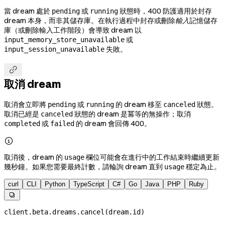
當 dream 處於
或
狀態時，400 防護適用於封存
pending
running
dream 本身，而非其儲存庫。在執行過程中封存或刪除
輸入
記憶儲存
庫（或刪除輸入工作階段）會導致 dream 以
或
input_memory_store_unavailable
失敗。
input_session_unavailable

取消 dream
取消會立即將
或
的 dream 移至
狀態。
pending
running
canceled
取消已經是
狀態的 dream 是冪等的無操作；取消
canceled
或
的 dream 會回傳 400。
completed
failed

取消後，dream 的
欄位可能會在進行中的工作結束時繼續更新
usage
幾秒鐘。如果您需要最終計數，請輪詢 dream 直到
穩定為止。
usage
curl
CLI
Python
TypeScript
C#
Go
Java
PHP
Ruby

client.beta.dreams.cancel(dream.id)