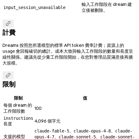
輸入工作階段在 dream 建
input_session_unavailable
立後被刪除。

計費
Dreams 按照您所選模型的標準 API token 費率計費；資源上的
會回報確切的總計。成本大致與輸入工作階段的數量和長度呈
usage
線性關係。建議先從少量工作階段開始，在您對整理品質滿意後再擴
大規模。

限制
限制
值
每個 dream 的
100
工作階段數
instructions
4,096 個字元
長度
、
、
claude-fable-5
claude-opus-4-8
claude-
支援的模型
、
、
opus-4-7
claude-sonnet-5
claude-sonnet-