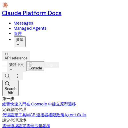
Claude Platform Docs
Messages
Managed Agents
管理
資源


API reference

繁體中文
Log in
Console




Search
⌘K
第一步
總覽
快速入門
在 Console 中建立原型
遷移
定義您的代理
代理設定
工具
MCP 連接器
權限政策
Agent Skills
設定代理環境
雲端環境設定
雲端沙箱參考