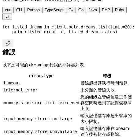
curl
CLI
Python
TypeScript
C#
Go
Java
PHP
Ruby

for
 listed_dream 
in
 client.beta.dreams.list(
limit
=
20
):
    print
(listed_dream.id, listed_dream.status)

錯誤
以下是可能的 dreaming 錯誤的非詳盡列表。
時機
error.type
管線超出其執行時間預算。
timeout
未分類的管線失敗。
internal_error
您的組織在管線佈建工作儲
存空間時達到了記憶儲存庫
memory_store_org_limit_exceeded
上限。
輸入記憶儲存庫超出管線的
input_memory_store_too_large
大小限制。
輸入記憶儲存庫在 dream
input_memory_store_unavailable
建立後被封存或刪除。