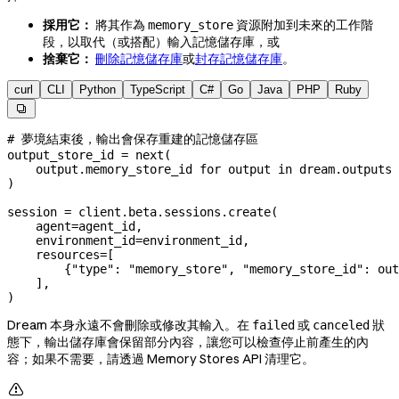
採用它：
將其作為
資源附加到未來的工作階
memory_store
段，以取代（或搭配）輸入記憶儲存庫，或
捨棄它：
刪除記憶儲存庫
或
封存記憶儲存庫
。
curl
CLI
Python
TypeScript
C#
Go
Java
PHP
Ruby

# 夢境結束後，輸出會保存重建的記憶儲存區
output_store_id 
=
 next
(
    output.memory_store_id 
for
 output 
in
 dream.outputs 
)
session 
=
 client.beta.sessions.create(
    agent
=
agent_id,
    environment_id
=
environment_id,
    resources
=
[
        {
"type"
: 
"memory_store"
, 
"memory_store_id"
: out
    ],
)
Dream 本身永遠不會刪除或修改其輸入。在
或
狀
failed
canceled
態下，輸出儲存庫會保留部分內容，讓您可以檢查停止前產生的內
容；如果不需要，請透過 Memory Stores API 清理它。
