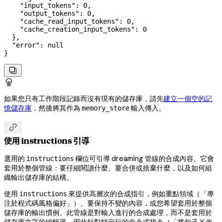
    "input_tokens"
: 
0
,
    "output_tokens"
: 
0
,
    "cache_read_input_tokens"
: 
0
,
    "cache_creation_input_tokens"
: 
0
  },
  "error"
: 
null
}


如果您只有工作階段記錄而沒有現有的儲存庫，請先
建立一個空的記
憶儲存庫
，然後將其作為
輸入傳入。
memory_store

使用 instructions 引導
選用的
欄位可引導 dreaming 管線的合成內容。它會
instructions
套用於整個管線：要仔細閱讀什麼、要合併或捨棄什麼，以及如何組
織輸出儲存庫的結構。
使用
來提供高層次的合成指引，例如重點領域（「專
instructions
注於程式碼風格偏好」）、要保持不變的內容，或您希望套用於整個
儲存庫的輸出慣例。此管線是對輸入進行的合成處理，而不是套用於