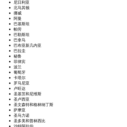
尼日利亚
北马其顿
挪威
阿曼
巴基斯坦
帕劳
巴勒斯坦
巴拿马
巴布亚新几内亚
巴拉圭
秘鲁
菲律宾
波兰
葡萄牙
卡塔尔
罗马尼亚
卢旺达
圣基茨和尼维斯
圣卢西亚
圣文森特和格林纳丁斯
萨摩亚
圣马力诺
圣多美和普林西比
沙特阿拉伯