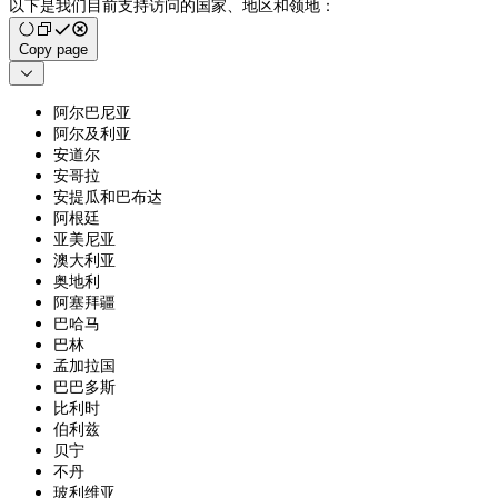
以下是我们目前支持访问的国家、地区和领地：
Copy page

阿尔巴尼亚
阿尔及利亚
安道尔
安哥拉
安提瓜和巴布达
阿根廷
亚美尼亚
澳大利亚
奥地利
阿塞拜疆
巴哈马
巴林
孟加拉国
巴巴多斯
比利时
伯利兹
贝宁
不丹
玻利维亚