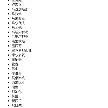
卢森堡
马达加斯加
马拉维
马来西亚
马尔代夫
马耳他
马绍尔群岛
毛里塔尼亚
毛里求斯
墨西哥
密克罗尼西亚
摩尔多瓦
摩纳哥
蒙古
黑山
摩洛哥
莫桑比克
纳米比亚
瑙鲁
尼泊尔
荷兰
新西兰
尼日尔