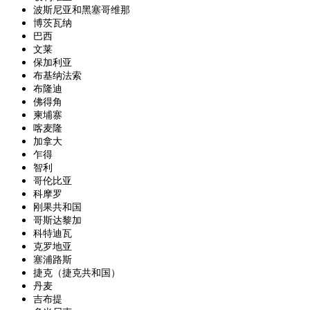
波斯尼亚和黑塞哥维那
博茨瓦纳
巴西
文莱
保加利亚
布基纳法索
布隆迪
佛得角
柬埔寨
喀麦隆
加拿大
乍得
智利
哥伦比亚
科摩罗
刚果共和国
哥斯达黎加
科特迪瓦
克罗地亚
塞浦路斯
捷克（捷克共和国）
丹麦
吉布提