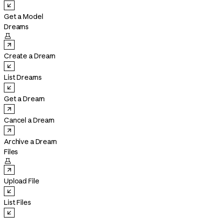
Get a Model
Dreams

Create a Dream
List Dreams
Get a Dream
Cancel a Dream
Archive a Dream
Files

Upload File
List Files