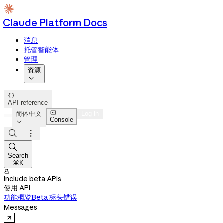
Claude Platform Docs
消息
托管智能体
管理
资源


API reference

简体中文
Log in
Console




Search
⌘K

Include beta APIs
使用 API
功能概览
Beta 标头
错误
Messages