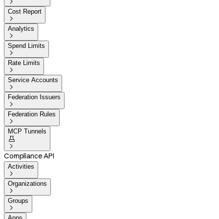

Cost Report

Analytics

Spend Limits

Rate Limits

Service Accounts

Federation Issuers

Federation Rules

MCP Tunnels


Compliance API
Activities

Organizations

Groups

Apps