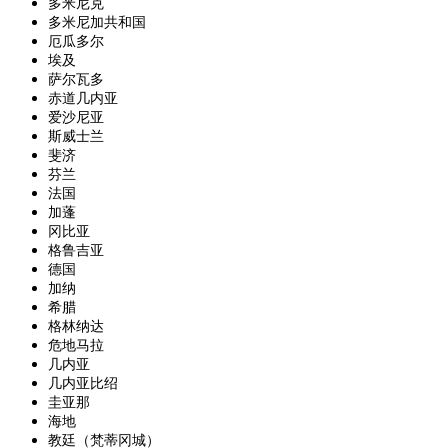
多米尼克
多米尼加共和国
厄瓜多尔
埃及
萨尔瓦多
赤道几内亚
爱沙尼亚
斯威士兰
斐济
芬兰
法国
加蓬
冈比亚
格鲁吉亚
德国
加纳
希腊
格林纳达
危地马拉
几内亚
几内亚比绍
圭亚那
海地
教廷（梵蒂冈城）