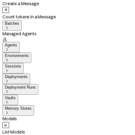
Create a Message
Count tokens in a Message
Batches

Managed Agents

Agents

Environments

Sessions

Deployments

Deployment Runs

Vaults

Memory Stores

Models
List Models