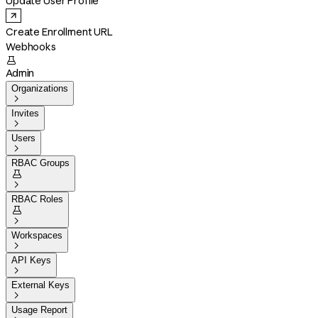
Update User Profile
Create Enrollment URL
Webhooks

Admin
Organizations

Invites

Users

RBAC Groups


RBAC Roles


Workspaces

API Keys

External Keys

Usage Report