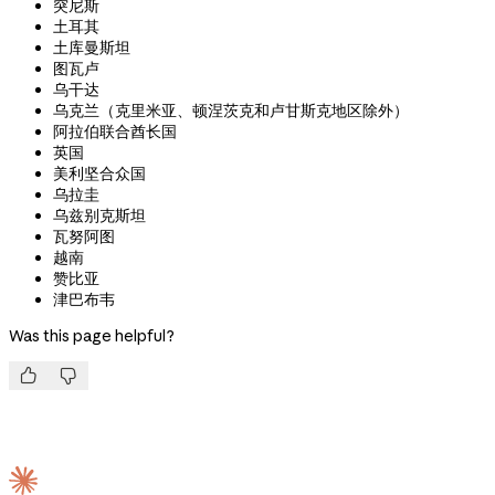
突尼斯
土耳其
土库曼斯坦
图瓦卢
乌干达
乌克兰（克里米亚、顿涅茨克和卢甘斯克地区除外）
阿拉伯联合酋长国
英国
美利坚合众国
乌拉圭
乌兹别克斯坦
瓦努阿图
越南
赞比亚
津巴布韦
Was this page helpful?

