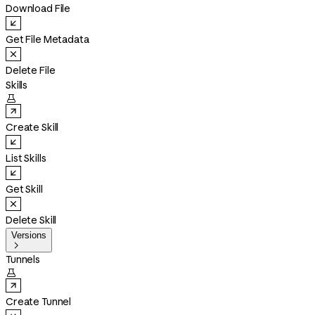
Download File
Get File Metadata
Delete File
Skills

Create Skill
List Skills
Get Skill
Delete Skill
Versions

Tunnels

Create Tunnel