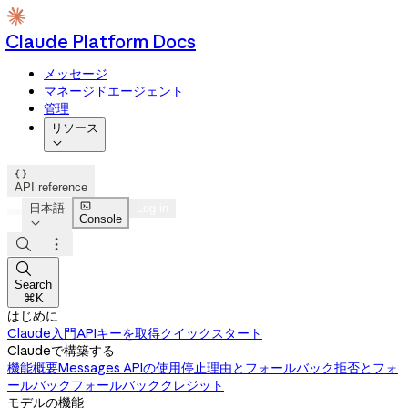
Claude Platform Docs
メッセージ
マネージドエージェント
管理
リソース


API reference

日本語
Log in
Console




Search
⌘K
はじめに
Claude入門
APIキーを取得
クイックスタート
Claudeで構築する
機能概要
Messages APIの使用
停止理由とフォールバック
拒否とフォ
ールバック
フォールバッククレジット
モデルの機能