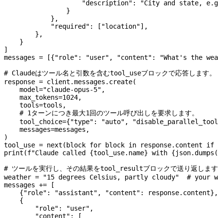
                    "description"
: 
"City and state, e.g
                }
            },
            "required"
: [
"location"
],
        },
    }
]
messages 
=
 [{
"role"
: 
"user"
, 
"content"
: 
"What's the wea
# Claudeはツール名と引数を含むtool_useブロックで応答します。
response 
=
 client.messages.create(
    model
=
"claude-opus-5"
,
    max_tokens
=
1024
,
    tools
=
tools,
    # 1ターンにつき最大1回のツール呼び出しを要求します。
    tool_choice
=
{
"type"
: 
"auto"
, 
"disable_parallel_tool
    messages
=
messages,
)
tool_use 
=
 next
(block 
for
 block 
in
 response.content 
if
 
print
(
f
"Claude called 
{
tool_use.name
}
 with 
{
json.dumps(
# ツールを実行し、その結果をtool_resultブロックで送り返しま
weather 
=
 "15 degrees Celsius, partly cloudy"
  # your w
messages 
+=
 [
    {
"role"
: 
"assistant"
, 
"content"
: response.content},
    {
        "role"
: 
"user"
,
        "content"
: [