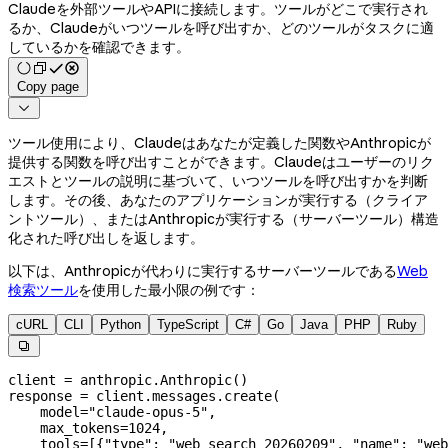
Claudeを外部ツールやAPIに接続します。ツールがどこで実行され
るか、Claudeがいつツールを呼び出すか、どのツールがタスクに適
しているかを確認できます。
Copy page

ツール使用により、Claudeはあなたが定義した関数やAnthropicが
提供する関数を呼び出すことができます。Claudeはユーザーのリク
エストとツールの説明に基づいて、いつツールを呼び出すかを判断
します。その後、あなたのアプリケーションが実行する（クライア
ントツール）、またはAnthropicが実行する（サーバーツール）構造
化された呼び出しを返します。
以下は、Anthropicが代わりに実行するサーバーツールである
Web
検索ツール
を使用した最小限の例です：
cURL
CLI
Python
TypeScript
C#
Go
Java
PHP
Ruby

client 
=
 anthropic.Anthropic()
response 
=
 client.messages.create(
    model
=
"claude-opus-5"
,
    max_tokens
=
1024
,
    tools
=
[{
"type"
: 
"web_search_20260209"
, 
"name"
: 
"web