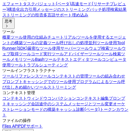
エフォート
タスクバジェット(ベータ)
高速モード(リサーチプレビュ
ー)
構造化出力
引用
メッセージのストリーミング
バッチ処理
検索結果
ストリーミングの拒否
多言語サポート
埋め込み
思考

ツール
概要
ツール使用の仕組み
チュートリアル:ツールを使用するエージェ
ントの構築
ツールの定義
ツール呼び出しの処理
並列ツール使用
Tool
Runner(SDK)
厳密なツール使用
サーバーツール
ウェブ検索ツール
ウ
ェブ取得ツール
コード実行ツール
アドバイザーツール
ツール検索ツ
ール
メモリツール
Bashツール
テキストエディタツール
コンピュータ
使用ツール
トラブルシューティング
ツールインフラストラクチャ
ツールリファレンス
ツールコンテキストの管理
ツールの組み合わせ
プロンプトキャッシングでのツール使用
プログラムによるツール呼
び出し
きめ細かいツールストリーミング
コンテキスト管理
コンテキストウィンドウ
コンパクション
コンテキスト編集
プロンプ
トキャッシング
会話途中のシステムメッセージとツール変更
オーケ
ストレーションモードの構築
キャッシュ診断(ベータ)
トークンカウン
ト
ファイルの操作
Files API
PDFサポート