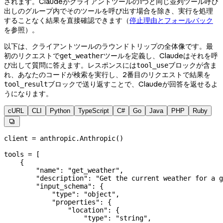
されます。Claudeがクライアントツールの1つと同じ並列ツール呼び
出しのグループ内でそのツールを呼び出す場合を除き、実行を処理
することなく結果を直接確認できます（
停止理由とフォールバック
を参照）。
以下は、クライアントツールのラウンドトリップの全体像です。最
初のリクエストで
ツールを定義し、Claudeはそれを呼
get_weather
び出して質問に答えます。レスポンスには
ブロックが含ま
tool_use
れ、あなたのコードが検索を実行し、2番目のリクエストで結果を
ブロックで送り返すことで、Claudeが回答を返せるよ
tool_result
うになります。
cURL
CLI
Python
TypeScript
C#
Go
Java
PHP
Ruby

client 
=
 anthropic.Anthropic()
tools 
=
 [
    {
        "name"
: 
"get_weather"
,
        "description"
: 
"Get the current weather for a g
        "input_schema"
: {
            "type"
: 
"object"
,
            "properties"
: {
                "location"
: {
                    "type"
: 
"string"
,