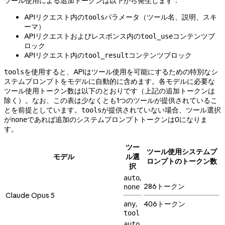
ツール使用による追加トークンは以下から発生します：
APIリクエスト内の
パラメータ（ツール名、説明、スキ
tools
ーマ）
APIリクエストおよびレスポンス内の
コンテンツブ
tool_use
ロック
APIリクエスト内の
コンテンツブロック
tool_result
を使用すると、APIはツール使用を可能にするための特別なシ
tools
ステムプロンプトをモデルに自動的に含めます。各モデルに必要な
ツール使用トークン数は以下のとおりです（上記の追加トークンは
除く）。なお、この表は少なくとも1つのツールが提供されているこ
とを前提としています。
が提供されていない場合、ツール選択
tools
が
であれば追加のシステムプロンプトトークンは0になりま
none
す。
ツー
ツール使用システムプ
モデル
ル選
ロンプトのトークン数
択
,
auto
286トークン
none
Claude Opus 5
,
406トークン
any
tool
,
auto