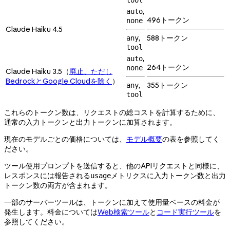
,
auto
496トークン
none
Claude Haiku 4.5
,
588トークン
any
tool
,
auto
264トークン
none
Claude Haiku 3.5（
廃止、ただし
BedrockとGoogle Cloudを除く
）
,
355トークン
any
tool
これらのトークン数は、リクエストの総コストを計算するために、
通常の入力トークンと出力トークンに加算されます。
現在のモデルごとの価格については、
モデル概要
の表を参照してく
ださい。
ツール使用プロンプトを送信すると、他のAPIリクエストと同様に、
レスポンスには報告される
メトリクスに入力トークン数と出力
usage
トークン数の両方が含まれます。
一部のサーバーツールは、トークンに加えて使用量ベースの料金が
発生します。料金については
Web検索ツール
と
コード実行ツール
を
参照してください。