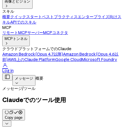
画像とビジョン

スキル
概要
クイックスタート
ベストプラクティス
エンタープライズ向けス
キル
APIでのスキル
MCP
リモートMCPサーバー
MCPコネクタ
MCPトンネル

クラウドプラットフォームでのClaude
Amazon Bedrock(Opus 4.7以降)
Amazon Bedrock(Opus 4.6以
前)
AWS上のClaude Platform
Google Cloud
Microsoft Foundry

Log in

概要
メッセージ

メッセージ
/
ツール
Claudeでのツール使用
Copy page
