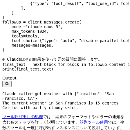
            {
"type"
: 
"tool_result"
, 
"tool_use_id"
: tool
        ],
    },
]
followup 
=
 client.messages.create(
    model
=
"claude-opus-5"
,
    max_tokens
=
1024
,
    tools
=
tools,
    tool_choice
=
{
"type"
: 
"auto"
, 
"disable_parallel_tool
    messages
=
messages,
)
# Claudeはその結果を使って元の質問に回答します。
final_text 
=
 next
(block 
for
 block 
in
 followup.content 
i
print
(final_text.text)
Output

Claude called get_weather with {"location": "San 
Francisco, CA"}

The current weather in San Francisco is 15 degrees 
Celsius with partly cloudy skies.
ツール呼び出しの処理
では、結果のフォーマットやエラーの通知を
含む各ステップを詳しく説明しています。
並列ツール使用
では、複
数のツールを一度に呼び出すレスポンスについて説明しています。