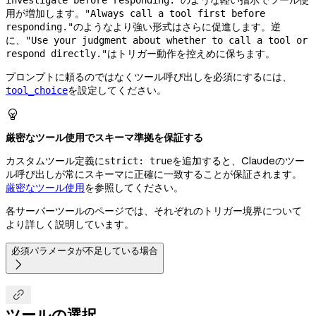
用が増加します。
"Always call a tool first before
のようなより強い形式はさらに促進します。逆
responding."
に、
"Use your judgment about whether to call a tool or
はトリガー動作を控えめに保ちます。
respond directly."
プロンプトに頼るのではなくツール呼び出しを必須にするには、
を設定してください。
tool_choice

厳密なツール使用でスキーマ準拠を保証する
カスタムツール定義に
を追加すると、Claudeのツー
strict: true
ル呼び出しが常にスキーマに正確に一致することが保証されます。
厳密なツール使用
を参照してください。
各サーバーツールのページでは、それぞれのトリガー境界について
より詳しく説明しています。
必須パラメータが不足している場合


ツールの選択