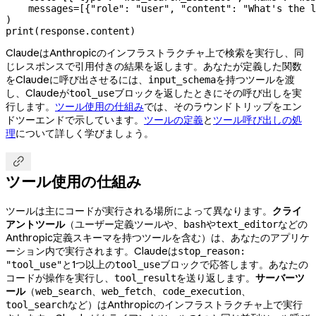
    messages
=
[{
"role"
: 
"user"
, 
"content"
: 
"What's the l
)
print
(response.content)
ClaudeはAnthropicのインフラストラクチャ上で検索を実行し、同
じレスポンスで引用付きの結果を返します。あなたが定義した関数
をClaudeに呼び出させるには、
を持つツールを渡
input_schema
し、Claudeが
ブロックを返したときにその呼び出しを実
tool_use
行します。
ツール使用の仕組み
では、そのラウンドトリップをエン
ドツーエンドで示しています。
ツールの定義
と
ツール呼び出しの処
理
について詳しく学びましょう。

ツール使用の仕組み
ツールは主にコードが実行される場所によって異なります。
クライ
アントツール
（ユーザー定義ツールや、
や
などの
bash
text_editor
Anthropic定義スキーマを持つツールを含む）は、あなたのアプリケ
ーション内で実行されます。Claudeは
stop_reason:
と1つ以上の
ブロックで応答します。あなたの
"tool_use"
tool_use
コードが操作を実行し、
を送り返します。
サーバーツ
tool_result
ール
（
、
、
、
web_search
web_fetch
code_execution
など）はAnthropicのインフラストラクチャ上で実行
tool_search