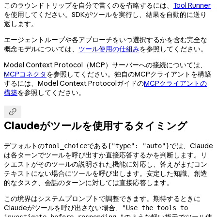
このラウンドトリップを自分で書くのを省略するには、
Tool Runner
を使用してください。SDKがツールを実行し、結果を自動的に送り
返します。
エージェントループや各アプローチをいつ選択するかを含む完全な
概念モデルについては、
ツール使用の仕組み
を参照してください。
Model Context Protocol（MCP）サーバーへの接続については、
MCPコネクタ
を参照してください。独自のMCPクライアントを構築
するには、Model Context Protocolガイドの
MCPクライアントの
構築
を参照してください。

Claudeがツールを使用するタイミング
デフォルトの
である
では、Claude
tool_choice
{"type": "auto"}
は各ターンでツールを呼び出すか直接応答するかを判断します。リ
クエストがそのツールの説明された機能に対応し、答えがまだコン
テキストにない場合にツールを呼び出します。安定した知識、創造
的なタスク、会話のターンに対しては直接応答します。
この境界はシステムプロンプトで調整できます。期待するときに
Claudeがツールを呼び出さない場合、
"Use the tools to
のような軽い指示でツール使
investigate before responding."