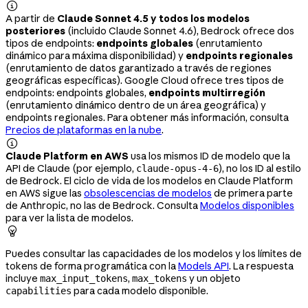

A partir de
Claude Sonnet 4.5 y todos los modelos
posteriores
(incluido Claude Sonnet 4.6), Bedrock ofrece dos
tipos de endpoints:
endpoints globales
(enrutamiento
dinámico para máxima disponibilidad) y
endpoints regionales
(enrutamiento de datos garantizado a través de regiones
geográficas específicas). Google Cloud ofrece tres tipos de
endpoints: endpoints globales,
endpoints multirregión
(enrutamiento dinámico dentro de un área geográfica) y
endpoints regionales. Para obtener más información, consulta
Precios de plataformas en la nube
.

Claude Platform en AWS
usa los mismos ID de modelo que la
API de Claude (por ejemplo,
), no los ID al estilo
claude-opus-4-6
de Bedrock. El ciclo de vida de los modelos en Claude Platform
en AWS sigue las
obsolescencias de modelos
de primera parte
de Anthropic, no las de Bedrock. Consulta
Modelos disponibles
para ver la lista de modelos.

Puedes consultar las capacidades de los modelos y los límites de
tokens de forma programática con la
Models API
. La respuesta
incluye
,
y un objeto
max_input_tokens
max_tokens
para cada modelo disponible.
capabilities