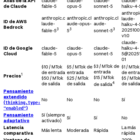
Alias de la API
claude-
claude-
claude-
claude-
de Claude
fable-5
opus-5
sonnet-5
haiku-4-
anthropi
anthropic.c
anthropic.cl
anthropic.cl
laude-
ID de AWS
laude-
aude-opus-
aude-
haiku-4-
Bedrock
3
3
3
2025100
fable-5
5
sonnet-5
v1:0
claude-
ID de Google
claude-
claude-
claude-
haiku-4-
Cloud
fable-5
opus-5
sonnet-5
5@2025
01
$3 / MTok de
$10 / MTok
$5 / MTok de
$1 / MTok
entrada
de entrada
entrada
de entr
1
Precios
$15 / MTok
$50 / MTok
$25 / MTok
$5 / MTo
4
de salida
de salida
de salida
de salida
Pensamiento
extendido
No
No
No
Sí
(
thinking.type:
)
"enabled"
Pensamiento
Sí (siempre
Sí
Sí
No
adaptativo
activado)
Latencia
La más
Más lenta
Moderada
Rápida
comparativa
rápida