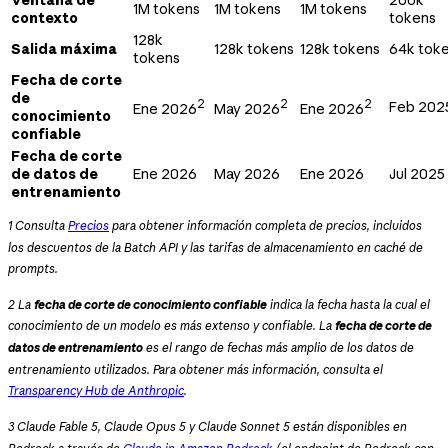
Ventana de
200k
1M tokens
1M tokens
1M tokens
contexto
tokens
128k
Salida máxima
128k tokens
128k tokens
64k tok
tokens
Fecha de corte
de
2
2
2
Feb 202
Ene 2026
May 2026
Ene 2026
conocimiento
confiable
Fecha de corte
de datos de
Ene 2026
May 2026
Ene 2026
Jul 2025
entrenamiento
1 Consulta
Precios
para obtener información completa de precios, incluidos
los descuentos de la Batch API y las tarifas de almacenamiento en caché de
prompts.
2 La
fecha de corte de conocimiento confiable
indica la fecha hasta la cual el
conocimiento de un modelo es más extenso y confiable. La
fecha de corte de
datos de entrenamiento
es el rango de fechas más amplio de los datos de
entrenamiento utilizados. Para obtener más información, consulta el
Transparency Hub de Anthropic
.
3 Claude Fable 5, Claude Opus 5 y Claude Sonnet 5 están disponibles en