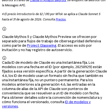
Bedrock a través de
Claude in Amazon Bedrock
(el endpoint de Bedrock con
la Messages API).
4 El precio introductorio de $2 / $10 por MTok se aplica a Claude Sonnet 5
hasta el 31 de agosto de 2026. Consulta
Precios
.

Claude Mythos 5 y Claude Mythos Preview se ofrecen por
separado para flujos de trabajo de ciberseguridad defensiva
como parte de
Project Glasswing
. El acceso es solo por
invitación y no hay registro de autoservicio.

Cada ID de modelo de Claude es una instantánea fija. Los
modelos con una fecha en el ID (por ejemplo,
) están
20250929
fijados a esa versión específica. A partir de la generación Claude
4.6, los ID de modelo usan un formato sin fecha que también es
una instantánea fija, no un puntero permanente. Para los
modelos anteriores a la generación 4.6, las entradas en la
columna de alias de la API de Claude son punteros de
conveniencia que se resuelven a un ID de modelo con fecha.
Para obtener detalles sobre la convención de nomenclatura y
cómo funciona el versionado, consulta
ID de modelos y
versiones
.