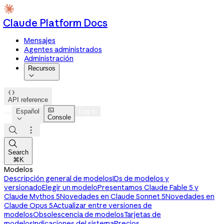
Claude Platform Docs
Mensajes
Agentes administrados
Administración
Recursos


API reference

Español
Log in
Console




Search
⌘K
Modelos
Descripción general de modelos
IDs de modelos y
versionado
Elegir un modelo
Presentamos Claude Fable 5 y
Claude Mythos 5
Novedades en Claude Sonnet 5
Novedades en
Claude Opus 5
Actualizar entre versiones de
modelos
Obsolescencia de modelos
Tarjetas de
modelos
Indicaciones del sistema
Precios