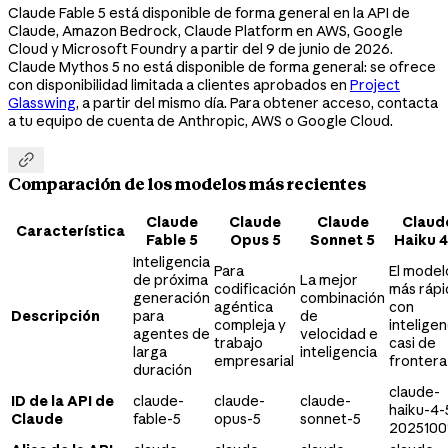
Claude Fable 5 está disponible de forma general en la API de
Claude, Amazon Bedrock, Claude Platform en AWS, Google
Cloud y Microsoft Foundry a partir del 9 de junio de 2026.
Claude Mythos 5 no está disponible de forma general: se ofrece
con disponibilidad limitada a clientes aprobados en
Project
Glasswing
, a partir del mismo día. Para obtener acceso, contacta
a tu equipo de cuenta de Anthropic, AWS o Google Cloud.

Comparación de los modelos más recientes
Claude
Claude
Claude
Claud
Característica
Fable 5
Opus 5
Sonnet 5
Haiku 4
Inteligencia
Para
El model
de próxima
La mejor
codificación
más ráp
generación
combinación
agéntica
con
Descripción
para
de
compleja y
inteligen
agentes de
velocidad e
trabajo
casi de
larga
inteligencia
empresarial
frontera
duración
claude-
ID de la API de
claude-
claude-
claude-
haiku-4-
Claude
fable-5
opus-5
sonnet-5
2025100